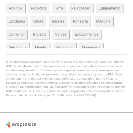
Aco Inox
Projectos
Ferro
Paletizacao
Equipamento
Estruturas
Gruas
Tapetes
Tornearia
Maquina
Contentor
Projecto
Moldes
Equipamentos
Serralharia
Moinho
Reparacao
Maquinaria
Vila Do Conde
Metalomecanica
Quinagem
Contentores
(1) A informação constante do presente relatório resulta da base de dados da Informa
D&B, foi obtida junto de fontes públicas ou do próprio e faz referência unicamente à
atividade empresarial do ENI ou empresa a que se refere, sendo apenas possível
Tela
Valvula
Estrutura
Mecanica
Serralharias
utilizá-la dentro do âmbito empresarial que realiza a respetiva empresa ou ENI. Caso
detete algum erro poderá solicitar a sua retificação, contactando, para o efeito, o
Serviço de Apoio ao Cliente eInforma. O presente relatório não pode ser reproduzido,
Tapete
Molde
Cortica
Rolhas
Reparacoes
Torno
publicado ou redistribuído, total ou parcialmente, sem autorização expressa da Informa
D&B. A Informa D&B tem a sua base de dados legalizada pela Comissão Nacional de
Proteção de Dados (Autorização Nº 32/96, emitida a 27/02/1996).
Elevatorias
Condutas
Grua
Transportadores
Prensas
Valvulas
Agitadores
Rolha
Moinhos
Bobine
Tremonhas
Movimentacao
Corte
Corte E Quinagem