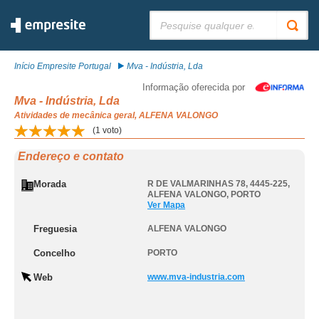
Pesquisar:
Início Empresite Portugal
Mva - Indústria, Lda
Informação oferecida por
Mva - Indústria, Lda
Atividades de mecânica geral, ALFENA VALONGO
(
1
voto)
Endereço e contato
Morada
R DE VALMARINHAS 78, 4445-225
,
ALFENA VALONGO
,
PORTO
Ver Mapa
Freguesia
ALFENA VALONGO
Concelho
PORTO
Web
www.mva-industria.com