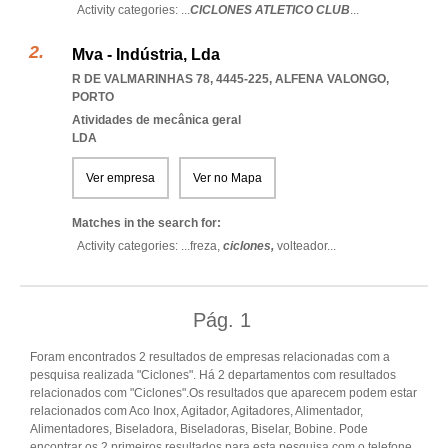
Activity categories: ...
CICLONES ATLETICO CLUB
...
Mva - Indústria, Lda
R DE VALMARINHAS 78, 4445-225
,
ALFENA VALONGO
,
PORTO
Atividades de mecânica geral
LDA
Ver empresa
Ver no Mapa
Matches in the search for:
Activity categories: ...
freza,
ciclones,
volteador
...
Pág.
1
Foram encontrados 2 resultados de empresas relacionadas com a
pesquisa realizada "Ciclones". Há 2 departamentos com resultados
relacionados com "Ciclones".Os resultados que aparecem podem estar
relacionados com Aco Inox, Agitador, Agitadores, Alimentador,
Alimentadores, Biseladora, Biseladoras, Biselar, Bobine. Pode
encontrar os 2 primeiros resultados para esta pesquisa com o telefone,