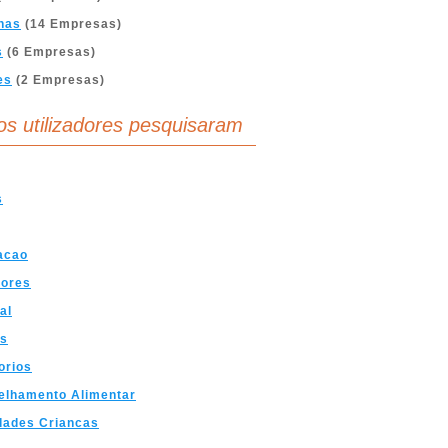
nas
(14 Empresas)
s
(6 Empresas)
es
(2 Empresas)
os utilizadores pesquisaram
s
acao
dores
al
es
orios
elhamento Alimentar
dades Criancas