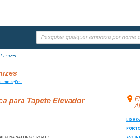
Pesquisar:
lcatruzes
truzes
informações
F
ca para Tapete Elevador
A
LISBO
PORT
ALFENA VALONGO
,
PORTO
AVEIR