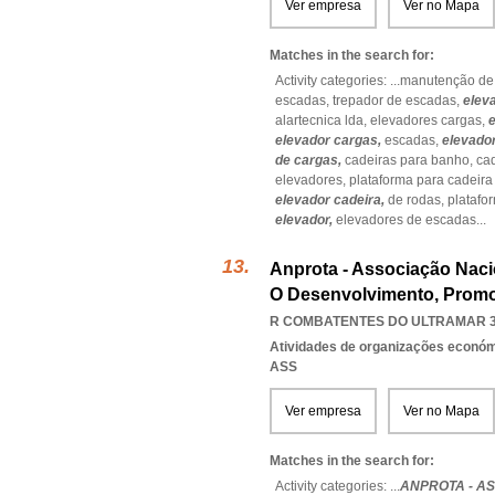
Ver empresa
Ver no Mapa
Matches in the search for:
Activity categories: ...
manutenção de
escadas,
trepador de escadas,
elev
alartecnica lda,
elevadores cargas,
elevador cargas,
escadas,
elevado
de cargas,
cadeiras para banho,
ca
elevadores,
plataforma para cadeira
elevador cadeira,
de rodas,
platafo
elevador,
elevadores de escadas
...
Anprota - Associação Naci
O Desenvolvimento, Promo
R COMBATENTES DO ULTRAMAR 36
Atividades de organizações económ
ASS
Ver empresa
Ver no Mapa
Matches in the search for:
Activity categories: ...
ANPROTA - A