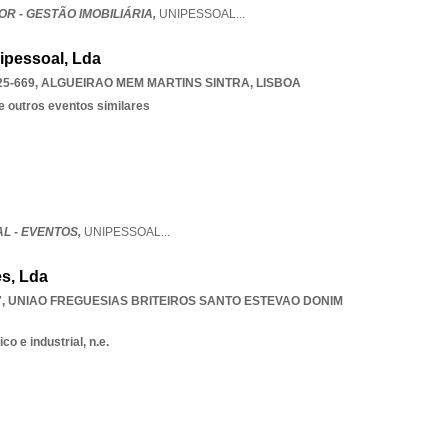
R - GESTÃO IMOBILIÁRIA,
UNIPESSOAL
...
nipessoal, Lda
25-669
,
ALGUEIRAO MEM MARTINS SINTRA
,
LISBOA
e outros eventos similares
L - EVENTOS,
UNIPESSOAL
...
s, Lda
7
,
UNIAO FREGUESIAS BRITEIROS SANTO ESTEVAO DONIM
o e industrial, n.e.