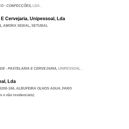
CO - CONFECÇÕES,
LDA
...
 E Cervejaria, Unipessoal, Lda
1
,
AMORA SEIXAL
,
SETUBAL
DE - PASTELARIA E CERVEJARIA,
UNIPESSOAL
...
oal, Lda
8200-166
,
ALBUFEIRA OLHOS AGUA
,
FARO
s e não residenciais)