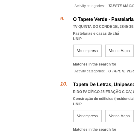
Activity categories: ...
TAPETE MÁGI
O Tapete Verde - Pastelaria
TV QUINTA DO CONDE 1B, 2845-39
Pastelarias e casas de chá
UNIP
Ver empresa
Ver no Mapa
Matches in the search for:
Activity categories: ...
O TAPETE VER
Tapete De Letras, Unipess
R DO PACÍFICO 25 FRAÇÃO C C/V, 
Construção de edifícios (residenciai
UNIP
Ver empresa
Ver no Mapa
Matches in the search for: