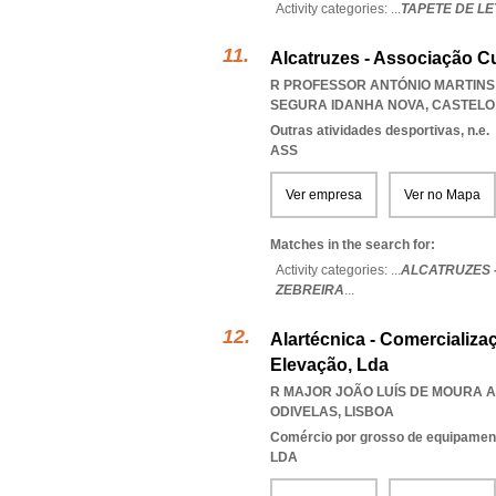
Activity categories: ...
TAPETE DE L
Alcatruzes - Associação Cu
R PROFESSOR ANTÓNIO MARTINS 
SEGURA IDANHA NOVA
,
CASTELO
Outras atividades desportivas, n.e.
ASS
Ver empresa
Ver no Mapa
Matches in the search for:
Activity categories: ...
ALCATRUZES 
ZEBREIRA
...
Alartécnica - Comercializ
Elevação, Lda
R MAJOR JOÃO LUÍS DE MOURA A
ODIVELAS
,
LISBOA
Comércio por grosso de equipament
LDA