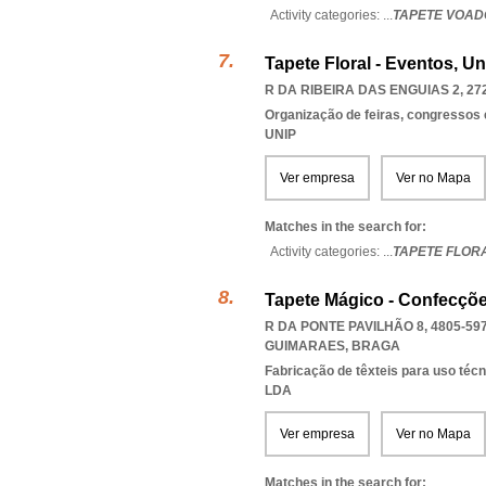
Activity categories: ...
TAPETE VOADO
Tapete Floral - Eventos, U
R DA RIBEIRA DAS ENGUIAS 2, 27
Organização de feiras, congressos 
UNIP
Ver empresa
Ver no Mapa
Matches in the search for:
Activity categories: ...
TAPETE FLORA
Tapete Mágico - Confecçõe
R DA PONTE PAVILHÃO 8, 4805-59
GUIMARAES
,
BRAGA
Fabricação de têxteis para uso técnic
LDA
Ver empresa
Ver no Mapa
Matches in the search for: