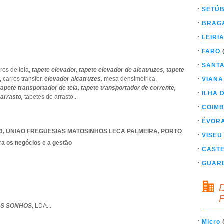
SETÚ
BRAG
LEIRI
FARO
SANT
res de tela,
tapete elevador,
tapete elevador de alcatruzes,
tapete
s,
carros transfer,
elevador alcatruzes,
mesa densimétrica,
VIANA
tapete transportador de tela,
tapete transportador de corrente,
ILHA 
 arrasto,
tapetes de arrasto
...
COIM
ÉVOR
3
,
UNIAO FREGUESIAS MATOSINHOS LECA PALMEIRA
,
PORTO
VISEU
ra os negócios e a gestão
CAST
GUAR
D
F
S SONHOS,
LDA
...
Micro