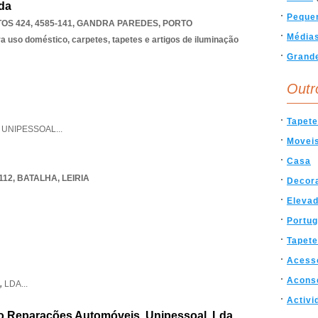
Lda
Peque
S 424, 4585-141
,
GANDRA PAREDES
,
PORTO
Média
 uso doméstico, carpetes, tapetes e artigos de iluminação
Grand
Outr
Tapete
,
UNIPESSOAL
...
Movei
Casa
112
,
BATALHA
,
LEIRIA
Decor
Eleva
Portug
Tapet
Acess
Acons
,
LDA
...
Activi
 Reparações Automóveis, Unipessoal, Lda