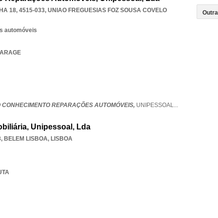
A 18, 4515-033
,
UNIAO FREGUESIAS FOZ SOUSA COVELO
os automóveis
 GARAGE
 CONHECIMENTO REPARAÇÕES AUTOMÓVEIS,
UNIPESSOAL
...
biliária, Unipessoal, Lda
8
,
BELEM LISBOA
,
LISBOA
UTA