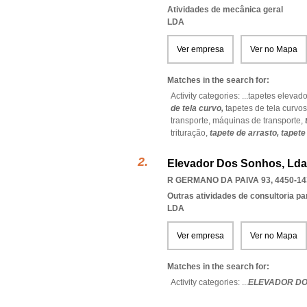
Atividades de mecânica geral
LDA
Ver empresa
Ver no Mapa
Matches in the search for:
Activity categories: ...
tapetes elevado
de tela curvo,
tapetes de tela curvo
transporte,
máquinas de transporte,
trituração,
tapete de arrasto,
tapete
Elevador Dos Sonhos, Lda
R GERMANO DA PAIVA 93, 4450-14
Outras atividades de consultoria pa
LDA
Ver empresa
Ver no Mapa
Matches in the search for:
Activity categories: ...
ELEVADOR DO