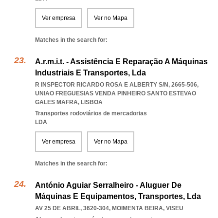
Ver empresa
Ver no Mapa
Matches in the search for:
A.r.m.i.t. - Assistência E Reparação A Máquinas
Industriais E Transportes, Lda
R INSPECTOR RICARDO ROSA E ALBERTY S/N, 2665-506
,
UNIAO FREGUESIAS VENDA PINHEIRO SANTO ESTEVAO
GALES MAFRA
,
LISBOA
Transportes rodoviários de mercadorias
LDA
Ver empresa
Ver no Mapa
Matches in the search for:
António Aguiar Serralheiro - Aluguer De
Máquinas E Equipamentos, Transportes, Lda
AV 25 DE ABRIL, 3620-304
,
MOIMENTA BEIRA
,
VISEU