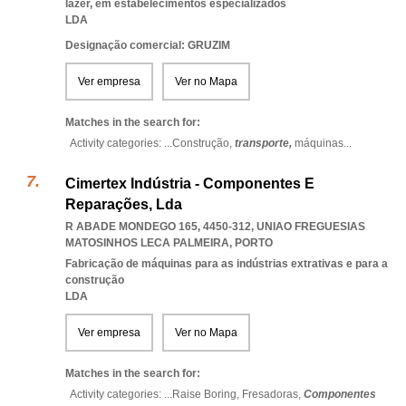
lazer, em estabelecimentos especializados
LDA
Designação comercial: GRUZIM
Ver empresa
Ver no Mapa
Matches in the search for:
Activity categories: ...
Construção,
transporte,
máquinas
...
Cimertex Indústria - Componentes E
Reparações, Lda
R ABADE MONDEGO 165, 4450-312
,
UNIAO FREGUESIAS
MATOSINHOS LECA PALMEIRA
,
PORTO
Fabricação de máquinas para as indústrias extrativas e para a
construção
LDA
Ver empresa
Ver no Mapa
Matches in the search for:
Activity categories: ...
Raise Boring,
Fresadoras,
Componentes