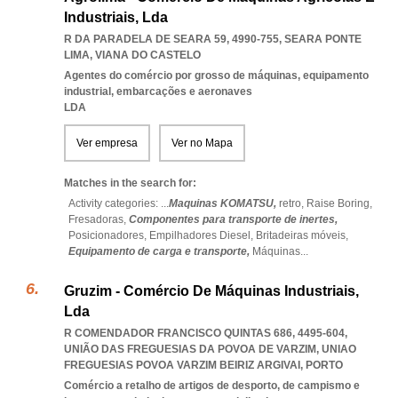
Industriais, Lda
R DA PARADELA DE SEARA 59, 4990-755
,
SEARA PONTE
LIMA
,
VIANA DO CASTELO
Agentes do comércio por grosso de máquinas, equipamento
industrial, embarcações e aeronaves
LDA
Ver empresa
Ver no Mapa
Matches in the search for:
Activity categories: ...
Maquinas KOMATSU,
retro,
Raise Boring,
Fresadoras,
Componentes para transporte de inertes,
Posicionadores,
Empilhadores Diesel,
Britadeiras móveis,
Equipamento de carga e transporte,
Máquinas
...
Gruzim - Comércio De Máquinas Industriais,
Lda
R COMENDADOR FRANCISCO QUINTAS 686, 4495-604,
UNIÃO DAS FREGUESIAS DA POVOA DE VARZIM
,
UNIAO
FREGUESIAS POVOA VARZIM BEIRIZ ARGIVAI
,
PORTO
Comércio a retalho de artigos de desporto, de campismo e