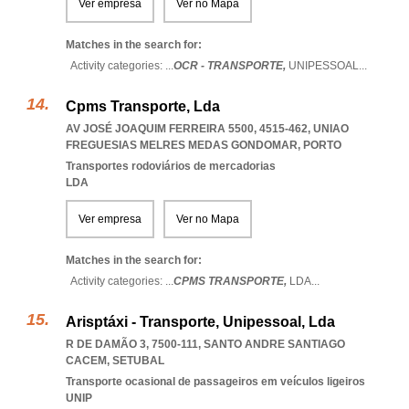
Ver empresa
Ver no Mapa
Matches in the search for:
Activity categories: ...
OCR - TRANSPORTE,
UNIPESSOAL
...
Cpms Transporte, Lda
AV JOSÉ JOAQUIM FERREIRA 5500, 4515-462
,
UNIAO
FREGUESIAS MELRES MEDAS GONDOMAR
,
PORTO
Transportes rodoviários de mercadorias
LDA
Ver empresa
Ver no Mapa
Matches in the search for:
Activity categories: ...
CPMS TRANSPORTE,
LDA
...
Arisptáxi - Transporte, Unipessoal, Lda
R DE DAMÃO 3, 7500-111
,
SANTO ANDRE SANTIAGO
CACEM
,
SETUBAL
Transporte ocasional de passageiros em veículos ligeiros
UNIP