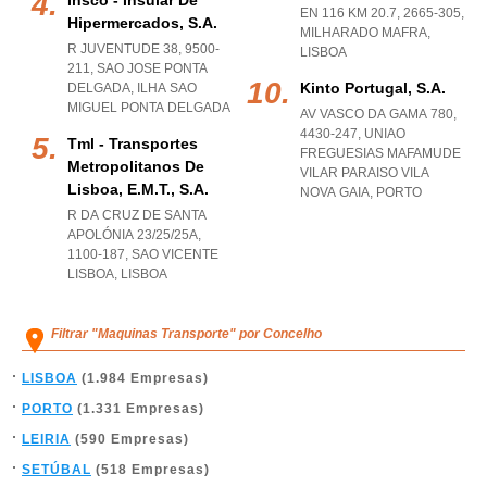
Insco - Insular De
EN 116 KM 20.7, 2665-305
,
Hipermercados, S.a.
MILHARADO MAFRA
,
R JUVENTUDE 38, 9500-
LISBOA
211
,
SAO JOSE PONTA
Kinto Portugal, S.a.
DELGADA
,
ILHA SAO
MIGUEL PONTA DELGADA
AV VASCO DA GAMA 780,
4430-247
,
UNIAO
Tml - Transportes
FREGUESIAS MAFAMUDE
Metropolitanos De
VILAR PARAISO VILA
Lisboa, E.m.t., S.a.
NOVA GAIA
,
PORTO
R DA CRUZ DE SANTA
APOLÓNIA 23/25/25A,
1100-187
,
SAO VICENTE
LISBOA
,
LISBOA
Filtrar "Maquinas Transporte" por Concelho
LISBOA
(1.984 Empresas)
PORTO
(1.331 Empresas)
LEIRIA
(590 Empresas)
SETÚBAL
(518 Empresas)