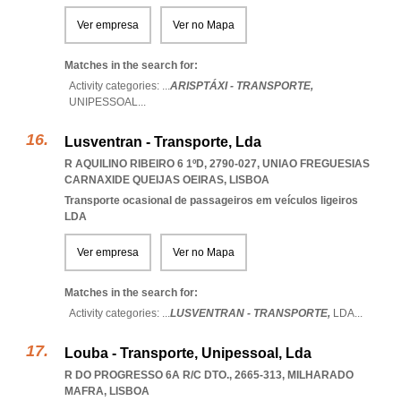
Ver empresa
Ver no Mapa
Matches in the search for:
Activity categories: ...
ARISPTÁXI - TRANSPORTE,
UNIPESSOAL
...
Lusventran - Transporte, Lda
R AQUILINO RIBEIRO 6 1ºD, 2790-027
,
UNIAO FREGUESIAS
CARNAXIDE QUEIJAS OEIRAS
,
LISBOA
Transporte ocasional de passageiros em veículos ligeiros
LDA
Ver empresa
Ver no Mapa
Matches in the search for:
Activity categories: ...
LUSVENTRAN - TRANSPORTE,
LDA
...
Louba - Transporte, Unipessoal, Lda
R DO PROGRESSO 6A R/C DTO., 2665-313
,
MILHARADO
MAFRA
,
LISBOA