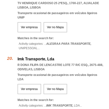
TV HENRIQUE CARDOSO 25 2ºESQ., 1700-227
,
ALVALADE
LISBOA
,
LISBOA
Transporte ocasional de passageiros em veículos ligeiros
UNIP
Ver empresa
Ver no Mapa
Matches in the search for:
Activity categories: ...
ALESRAA PARA TRANSPORTE,
UNIPESSOAL
...
Imk Transporte, Lda
R DONA FILIPA DE LENCASTRE LOTE 77 R/C ESQ., 2675-488
,
ODIVELAS
,
LISBOA
Transporte ocasional de passageiros em veículos ligeiros
LDA
Ver empresa
Ver no Mapa
Matches in the search for:
Activity categories: ...
IMK TRANSPORTE,
LDA
...