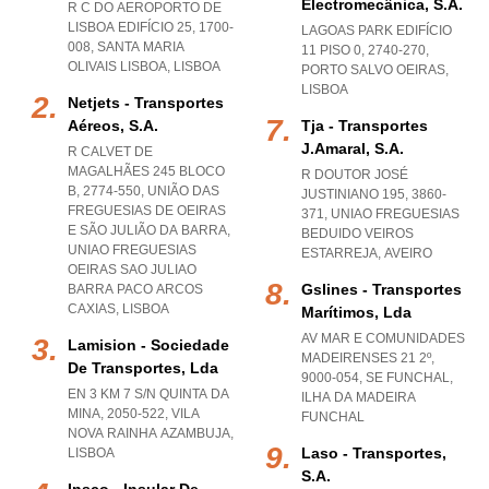
Electromecânica, S.a.
R C DO AEROPORTO DE
LISBOA EDIFÍCIO 25, 1700-
LAGOAS PARK EDIFÍCIO
008
,
SANTA MARIA
11 PISO 0, 2740-270
,
OLIVAIS LISBOA
,
LISBOA
PORTO SALVO OEIRAS
,
LISBOA
Netjets - Transportes
Aéreos, S.a.
Tja - Transportes
J.amaral, S.a.
R CALVET DE
MAGALHÃES 245 BLOCO
R DOUTOR JOSÉ
B, 2774-550, UNIÃO DAS
JUSTINIANO 195, 3860-
FREGUESIAS DE OEIRAS
371
,
UNIAO FREGUESIAS
E SÃO JULIÃO DA BARRA
,
BEDUIDO VEIROS
UNIAO FREGUESIAS
ESTARREJA
,
AVEIRO
OEIRAS SAO JULIAO
Gslines - Transportes
BARRA PACO ARCOS
CAXIAS
,
LISBOA
Marítimos, Lda
AV MAR E COMUNIDADES
Lamision - Sociedade
MADEIRENSES 21 2º,
De Transportes, Lda
9000-054
,
SE FUNCHAL
,
EN 3 KM 7 S/N QUINTA DA
ILHA DA MADEIRA
MINA, 2050-522
,
VILA
FUNCHAL
NOVA RAINHA AZAMBUJA
,
Laso - Transportes,
LISBOA
S.a.