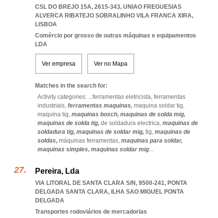
CSL DO BREJO 15A, 2615-343
,
UNIAO FREGUESIAS
ALVERCA RIBATEJO SOBRALINHO VILA FRANCA XIRA
,
LISBOA
Comércio por grosso de outras máquinas e equipamentos
LDA
Ver empresa
Ver no Mapa
Matches in the search for:
Activity categories: ...
ferramentas eletricista,
ferramentas
industriais,
ferramentas maquinas,
maquina soldar tig,
maquina tig,
maquinas bosch,
maquinas de solda mig,
maquinas de solda tig,
de soldadura electrica,
maquinas de
soldadura tig,
maquinas de soldar mig,
tig,
maquinas de
soldas,
máquinas ferramentas,
maquinas para soldar,
maquinas simples,
maquinas soldar mig
...
Pereira, Lda
VIA LITORAL DE SANTA CLARA S/N, 9500-241
,
PONTA
DELGADA SANTA CLARA
,
ILHA SAO MIGUEL PONTA
DELGADA
Transportes rodoviários de mercadorias