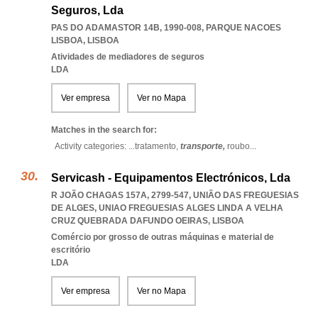
Seguros, Lda
PAS DO ADAMASTOR 14B, 1990-008
,
PARQUE NACOES
LISBOA
,
LISBOA
Atividades de mediadores de seguros
LDA
Ver empresa
Ver no Mapa
Matches in the search for:
Activity categories: ...
tratamento,
transporte,
roubo
...
Servicash - Equipamentos Electrónicos, Lda
R JOÃO CHAGAS 157A, 2799-547, UNIÃO DAS FREGUESIAS
DE ALGES
,
UNIAO FREGUESIAS ALGES LINDA A VELHA
CRUZ QUEBRADA DAFUNDO OEIRAS
,
LISBOA
Comércio por grosso de outras máquinas e material de
escritório
LDA
Ver empresa
Ver no Mapa