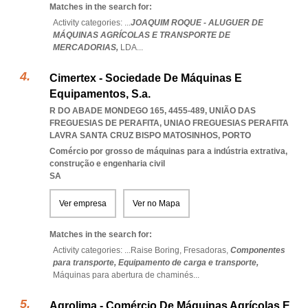
Matches in the search for:
Activity categories: ...
JOAQUIM ROQUE - ALUGUER DE
MÁQUINAS AGRÍCOLAS E TRANSPORTE DE
MERCADORIAS,
LDA
...
Cimertex - Sociedade De Máquinas E
Equipamentos, S.a.
R DO ABADE MONDEGO 165, 4455-489, UNIÃO DAS
FREGUESIAS DE PERAFITA
,
UNIAO FREGUESIAS PERAFITA
LAVRA SANTA CRUZ BISPO MATOSINHOS
,
PORTO
Comércio por grosso de máquinas para a indústria extrativa,
construção e engenharia civil
SA
Ver empresa
Ver no Mapa
Matches in the search for:
Activity categories: ...
Raise Boring,
Fresadoras,
Componentes
para transporte,
Equipamento de carga e transporte,
Máquinas para abertura de chaminés
...
Agrolima - Comércio De Máquinas Agrícolas E