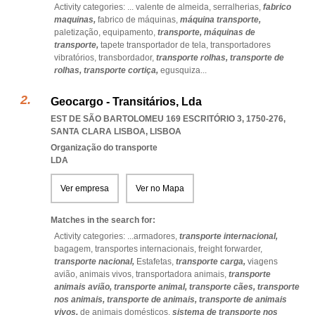
Activity categories: ...
valente de almeida,
serralherias,
fabrico
maquinas,
fabrico de máquinas,
máquina transporte,
paletização,
equipamento,
transporte,
máquinas de
transporte,
tapete transportador de tela,
transportadores
vibratórios,
transbordador,
transporte rolhas,
transporte de
rolhas,
transporte cortiça,
egusquiza
...
Geocargo - Transitários, Lda
EST DE SÃO BARTOLOMEU 169 ESCRITÓRIO 3, 1750-276
,
SANTA CLARA LISBOA
,
LISBOA
Organização do transporte
LDA
Ver empresa
Ver no Mapa
Matches in the search for:
Activity categories: ...
armadores,
transporte internacional,
bagagem,
transportes internacionais,
freight forwarder,
transporte nacional,
Estafetas,
transporte carga,
viagens
avião,
animais vivos,
transportadora animais,
transporte
animais avião,
transporte animal,
transporte cães,
transporte
nos animais,
transporte de animais,
transporte de animais
vivos,
de animais domésticos,
sistema de transporte nos