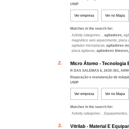
UNIP
Ver empresa
Ver no Mapa
Matches in the search for:
Activity categories: ...
agitadores,
agi
magnético sem aquecimento,
placa 
agitador microplacas,
agitadores m
placa agitacao,
agitadores lineares
Micro Átomo - Tecnologia E
R DAS SALEMAS 6, 2630-361
,
ARR
Reparação e manutenção de máqui
UNIP
Ver empresa
Ver no Mapa
Matches in the search for:
Activity categories: ...
Equipamentos,
Vitrilab - Material E Equi