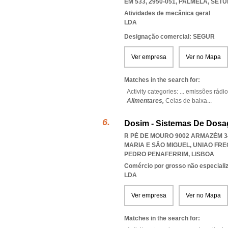
EM 533, 2950-051
,
PALMELA
,
SETU
Atividades de mecânica geral
LDA
Designação comercial: SEGUR
Ver empresa
Ver no Mapa
Matches in the search for:
Activity categories: ...
emissões rádio
Alimentares,
Celas de baixa
...
Dosim - Sistemas De Dosa
R PÉ DE MOURO 9002 ARMAZÉM 34
MARIA E SÃO MIGUEL
,
UNIAO FRE
PEDRO PENAFERRIM
,
LISBOA
Comércio por grosso não especiali
LDA
Ver empresa
Ver no Mapa
Matches in the search for: