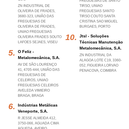
FREGUESIAS DE SANTO
ZN INDUSTRIAL DE
TIRSO
,
UNIAO
OLIVEIRA DE FRADES,
FREGUESIAS SANTO
3680-323, UNIÃO DAS
TIRSO COUTO SANTA
FREGUESIAS DE
CRISTINA SAO MIGUEL
OLIVEIRA DE FRADES
,
BURGAES
,
PORTO
UNIAO FREGUESIAS
Jtsl - Soluções
OLIVEIRA FRADES SOUTO
Técnicas Manutenção
LAFOES SEJAES
,
VISEU
Metalomecânica, S.a.
O Feliz -
ZN INDUSTRIAL DA
Metalomecânica, S.a.
ALAGOA LOTE C19, 3360-
AV DE SÃO LOURENÇO
052
,
FIGUEIRA LORVAO
41, 4705-444, UNIÃO DAS
PENACOVA
,
COIMBRA
FREGUESIAS DE
CELEIROS
,
UNIAO
FREGUESIAS CELEIROS
AVELEDA VIMIEIRO
BRAGA
,
BRAGA
Indústrias Metálicas
Veneporte, S.a.
R JESSE ALMEIDA 412,
3750-066
,
AGUADA CIMA
AGUEDA
,
AVEIRO