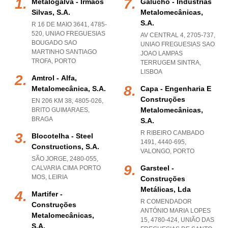
Metalogalva - Irmãos
Galucho - Indústrias
Silvas, S.a.
Metalomecânicas,
S.a.
R 16 DE MAIO 3641, 4785-
520
,
UNIAO FREGUESIAS
AV CENTRAL 4, 2705-737
,
BOUGADO SAO
UNIAO FREGUESIAS SAO
MARTINHO SANTIAGO
JOAO LAMPAS
TROFA
,
PORTO
TERRUGEM SINTRA
,
LISBOA
Amtrol - Alfa,
Metalomecânica, S.a.
Capa - Engenharia E
Construções
EN 206 KM 38, 4805-026
,
Metalomecânicas,
BRITO GUIMARAES
,
BRAGA
S.a.
R RIBEIRO CAMBADO
Blocotelha - Steel
1491, 4440-695
,
Constructions, S.a.
VALONGO
,
PORTO
SÃO JORGE, 2480-055
,
Garsteel -
CALVARIA CIMA PORTO
MOS
,
LEIRIA
Construções
Metálicas, Lda
Martifer -
R COMENDADOR
Construções
ANTÓNIO MARIA LOPES
Metalomecânicas,
15, 4780-424, UNIÃO DAS
S.a.