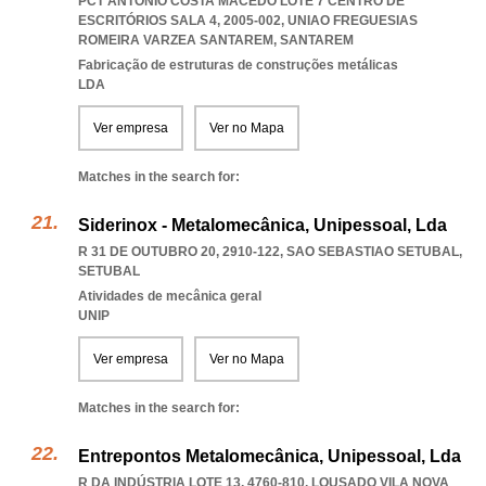
PCT ANTÓNIO COSTA MACEDO LOTE 7 CENTRO DE
ESCRITÓRIOS SALA 4, 2005-002
,
UNIAO FREGUESIAS
ROMEIRA VARZEA SANTAREM
,
SANTAREM
Fabricação de estruturas de construções metálicas
LDA
Ver empresa
Ver no Mapa
Matches in the search for:
Siderinox - Metalomecânica, Unipessoal, Lda
R 31 DE OUTUBRO 20, 2910-122
,
SAO SEBASTIAO SETUBAL
,
SETUBAL
Atividades de mecânica geral
UNIP
Ver empresa
Ver no Mapa
Matches in the search for:
Entrepontos Metalomecânica, Unipessoal, Lda
R DA INDÚSTRIA LOTE 13, 4760-810
,
LOUSADO VILA NOVA