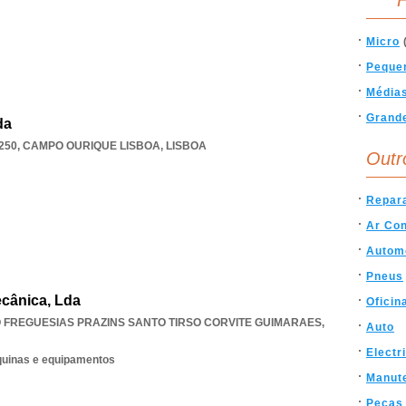
F
Micro
Peque
Média
Grand
da
250
,
CAMPO OURIQUE LISBOA
,
LISBOA
Outr
Repar
Ar Con
Autom
Pneus
cânica, Lda
Oficin
 FREGUESIAS PRAZINS SANTO TIRSO CORVITE GUIMARAES
,
Auto
Electr
quinas e equipamentos
Manut
Pecas