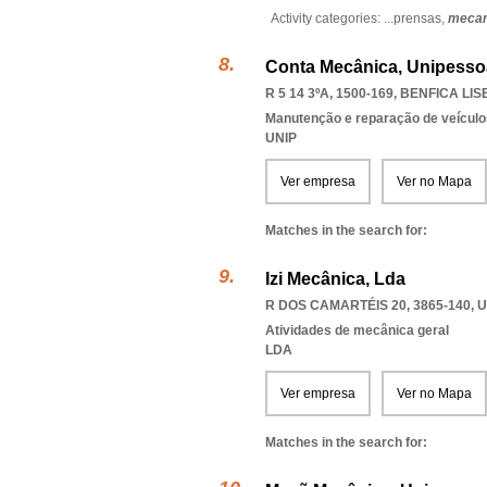
Activity categories: ...
prensas,
mecan
Conta Mecânica, Unipesso
R 5 14 3ºA, 1500-169
,
BENFICA LI
Manutenção e reparação de veícul
UNIP
Ver empresa
Ver no Mapa
Matches in the search for:
Izi Mecânica, Lda
R DOS CAMARTÉIS 20, 3865-140
,
U
Atividades de mecânica geral
LDA
Ver empresa
Ver no Mapa
Matches in the search for: