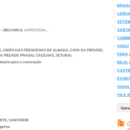
BRAG
LEIRI
SETÚ
SANT
 - MECANICA,
UNIPESSOAL
...
COIM
VISEU
91, UNIÃO DAS FREGUESIAS DE ALMADA, COVA DA PIEDADE
,
FARO
A PIEDADE PRAGAL CACILHAS
,
SETUBAL
intaria para a construção
BEJA
CAST
ÉVOR
VIANA
VILA 
NTE
,
SANTAREM
D
geiros