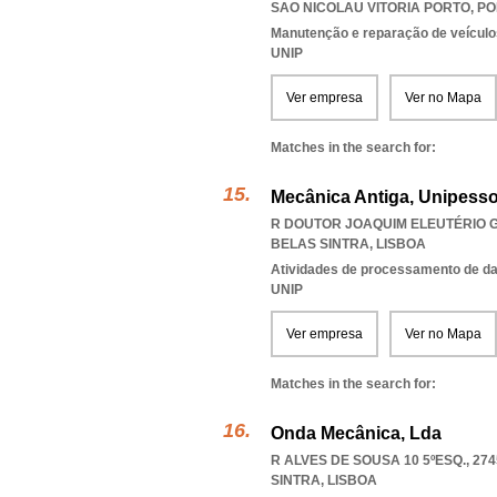
SAO NICOLAU VITORIA PORTO
,
PO
Manutenção e reparação de veícul
UNIP
Ver empresa
Ver no Mapa
Matches in the search for:
Mecânica Antiga, Unipesso
R DOUTOR JOAQUIM ELEUTÉRIO G
BELAS SINTRA
,
LISBOA
Atividades de processamento de dad
UNIP
Ver empresa
Ver no Mapa
Matches in the search for:
Onda Mecânica, Lda
R ALVES DE SOUSA 10 5ºESQ., 274
SINTRA
,
LISBOA