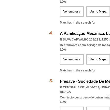
LDA
Ver empresa
Ver no Mapa
Matches in the search for:
A Panificação Mecânica, L
R SILVA CARVALHO 209/223, 1250-
Restaurantes sem serviço de mesa
LDA
Ver empresa
Ver no Mapa
Matches in the search for:
Fresave - Sociedade De Me
R CENTRAL 1732, 4800-269
,
UNIAO
BRAGA
Comércio por grosso de outras má
LDA