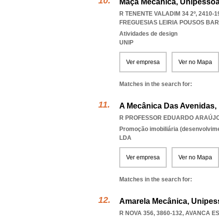
Maçã Mecânica, Unipessoa
R TENENTE VALADIM 34 2º, 2410-
FREGUESIAS LEIRIA POUSOS BA
Atividades de design
UNIP
Ver empresa
Ver no Mapa
Matches in the search for:
A Mecânica Das Avenidas,
R PROFESSOR EDUARDO ARAÚJO C
Promoção imobiliária (desenvolvimen
LDA
Ver empresa
Ver no Mapa
Matches in the search for:
Amarela Mecânica, Unipes
R NOVA 356, 3860-132
,
AVANCA E