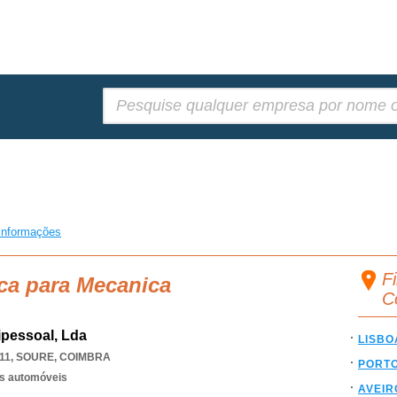
Pesquisar:
informações
F
ca para Mecanica
C
ipessoal, Lda
LISBO
11
,
SOURE
,
COIMBRA
PORT
os automóveis
AVEIR