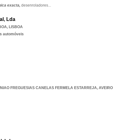
ica exacta,
desenroladores
...
al, Lda
SBOA
,
LISBOA
os automóveis
NIAO FREGUESIAS CANELAS FERMELA ESTARREJA
,
AVEIRO