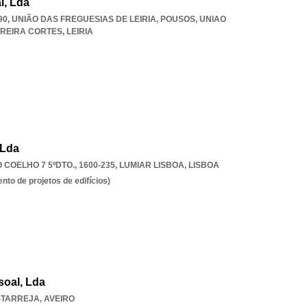
l, Lda
190, UNIÃO DAS FREGUESIAS DE LEIRIA, POUSOS
,
UNIAO
RREIRA CORTES
,
LEIRIA
 Lda
OELHO 7 5ºDTO., 1600-235
,
LUMIAR LISBOA
,
LISBOA
to de projetos de edifícios)
soal, Lda
STARREJA
,
AVEIRO