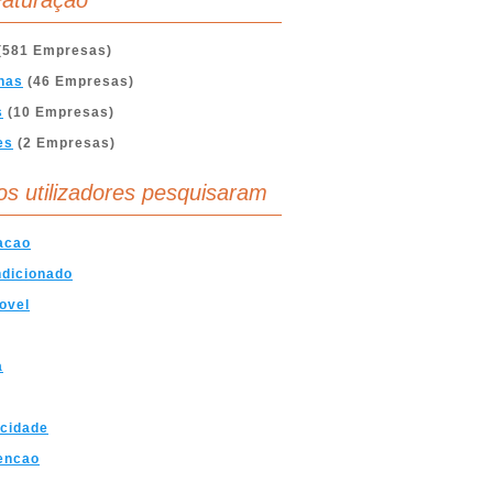
aturação
(581 Empresas)
nas
(46 Empresas)
s
(10 Empresas)
es
(2 Empresas)
os utilizadores pesquisaram
acao
dicionado
ovel
a
icidade
encao