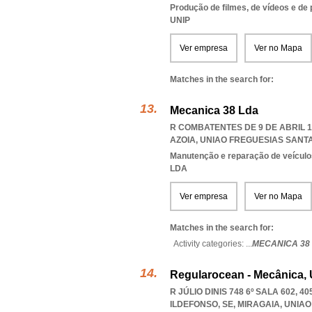
Produção de filmes, de vídeos e de
UNIP
Ver empresa
Ver no Mapa
Matches in the search for:
Mecanica 38 Lda
R COMBATENTES DE 9 DE ABRIL 1
AZOIA
,
UNIAO FREGUESIAS SANTA
Manutenção e reparação de veícul
LDA
Ver empresa
Ver no Mapa
Matches in the search for:
Activity categories: ...
MECANICA 38
Regularocean - Mecânica, 
R JÚLIO DINIS 748 6º SALA 602, 
ILDEFONSO, SE, MIRAGAIA
,
UNIAO