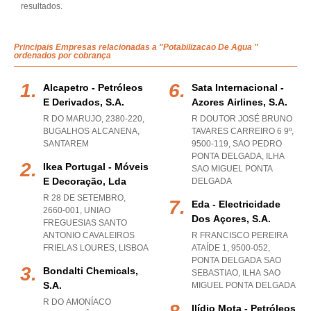
resultados.
Principais Empresas relacionadas a "Potabilizacao De Agua "
ordenados por cobrança
Alcapetro - Petróleos
Sata Internacional -
E Derivados, S.a.
Azores Airlines, S.a.
R DO MARUJO, 2380-220
,
R DOUTOR JOSÉ BRUNO
BUGALHOS ALCANENA
,
TAVARES CARREIRO 6 9º,
SANTAREM
9500-119
,
SAO PEDRO
PONTA DELGADA
,
ILHA
Ikea Portugal - Móveis
SAO MIGUEL PONTA
E Decoração, Lda
DELGADA
R 28 DE SETEMBRO,
Eda - Electricidade
2660-001
,
UNIAO
Dos Açores, S.a.
FREGUESIAS SANTO
ANTONIO CAVALEIROS
R FRANCISCO PEREIRA
FRIELAS LOURES
,
LISBOA
ATAÍDE 1, 9500-052
,
PONTA DELGADA SAO
Bondalti Chemicals,
SEBASTIAO
,
ILHA SAO
S.a.
MIGUEL PONTA DELGADA
R DO AMONÍACO
Ilídio Mota - Petróleos