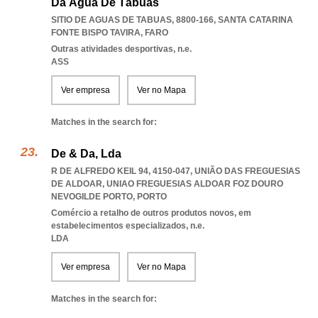
Da Água De Tábuas
SITIO DE AGUAS DE TABUAS, 8800-166
,
SANTA CATARINA
FONTE BISPO TAVIRA
,
FARO
Outras atividades desportivas, n.e.
ASS
Ver empresa
Ver no Mapa
Matches in the search for:
De & Da, Lda
R DE ALFREDO KEIL 94, 4150-047, UNIÃO DAS FREGUESIAS
DE ALDOAR
,
UNIAO FREGUESIAS ALDOAR FOZ DOURO
NEVOGILDE PORTO
,
PORTO
Comércio a retalho de outros produtos novos, em
estabelecimentos especializados, n.e.
LDA
Ver empresa
Ver no Mapa
Matches in the search for: