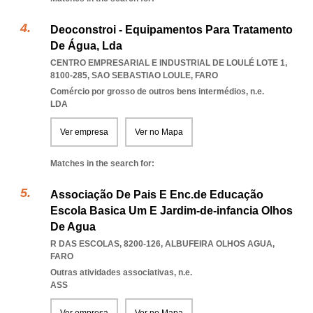
Deoconstroi - Equipamentos Para Tratamento
De Água, Lda
CENTRO EMPRESARIAL E INDUSTRIAL DE LOULÉ LOTE 1,
8100-285
,
SAO SEBASTIAO LOULE
,
FARO
Comércio por grosso de outros bens intermédios, n.e.
LDA
Ver empresa
Ver no Mapa
Matches in the search for:
Associação De Pais E Enc.de Educação
Escola Basica Um E Jardim-de-infancia Olhos
De Agua
R DAS ESCOLAS, 8200-126
,
ALBUFEIRA OLHOS AGUA
,
FARO
Outras atividades associativas, n.e.
ASS