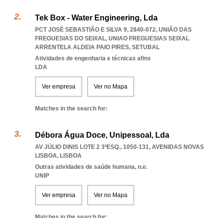
Tek Box - Water Engineering, Lda
PCT JOSÉ SEBASTIÃO E SILVA 9, 2840-072, UNIÃO DAS
FREGUESIAS DO SEIXAL
,
UNIAO FREGUESIAS SEIXAL
ARRENTELA ALDEIA PAIO PIRES
,
SETUBAL
Atividades de engenharia e técnicas afins
LDA
Ver empresa
Ver no Mapa
Matches in the search for:
Débora Água Doce, Unipessoal, Lda
AV JÚLIO DINIS LOTE 2 3ºESQ., 1050-131
,
AVENIDAS NOVAS
LISBOA
,
LISBOA
Outras atividades de saúde humana, n.e.
UNIP
Ver empresa
Ver no Mapa
Matches in the search for: