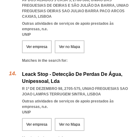
AV DOS ALIADOS 3 CASA 3, 2780-308, UNIÃO DAS
FREGUESIAS DE OEIRAS E SÃO JULIÃO DA BARRA
,
UNIAO
FREGUESIAS OEIRAS SAO JULIAO BARRA PACO ARCOS
CAXIAS
,
LISBOA
Outras atividades de serviços de apoio prestados às
empresas, n.e.
UNIP
Ver empresa
Ver no Mapa
Matches in the search for:
Leack Stop - Detecção De Perdas De Água,
Unipessoal, Lda
R 1º DE DEZEMBRO 98, 2705-575
,
UNIAO FREGUESIAS SAO
JOAO LAMPAS TERRUGEM SINTRA
,
LISBOA
Outras atividades de serviços de apoio prestados às
empresas, n.e.
UNIP
Ver empresa
Ver no Mapa