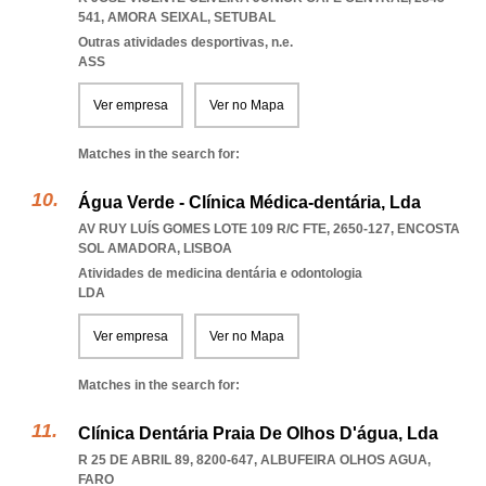
541
,
AMORA SEIXAL
,
SETUBAL
Outras atividades desportivas, n.e.
ASS
Ver empresa
Ver no Mapa
Matches in the search for:
Água Verde - Clínica Médica-dentária, Lda
AV RUY LUÍS GOMES LOTE 109 R/C FTE, 2650-127
,
ENCOSTA
SOL AMADORA
,
LISBOA
Atividades de medicina dentária e odontologia
LDA
Ver empresa
Ver no Mapa
Matches in the search for:
Clínica Dentária Praia De Olhos D'água, Lda
R 25 DE ABRIL 89, 8200-647
,
ALBUFEIRA OLHOS AGUA
,
FARO