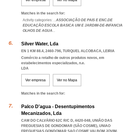
Ver empresa
Ver no Mapa
Matches in the search for:
Activity categories: ...
ASSOCIAÇÃO DE PAIS E ENC.DE
EDUCAÇÃO ESCOLA BASICA UM E JARDIM-DE-INFANCIA
OLHOS DE AGUA
...
Silver Water, Lda
EN 1 KM 88.4, 2460-796
,
TURQUEL ALCOBACA
,
LEIRIA
Comércio a retalho de outros produtos novos, em
estabelecimentos especializados, n.e.
LDA
Ver empresa
Ver no Mapa
Matches in the search for:
Palco D'agua - Desentupimentos
Mecanizados, Lda
CAM DO CALVÁRIO 62C R/C D, 4420-048, UNIÃO DAS
FREGUESIAS DE GONDOMAR (SÃO COSME)
,
UNIAO
FREGUESIAS GONDOMAR SAO COSME VALBOM JOVIM
,