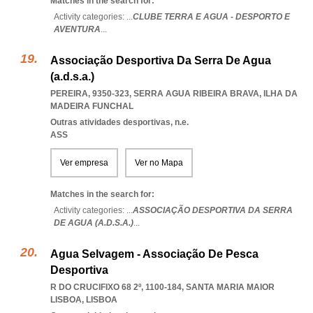
Matches in the search for:
Activity categories: ...
CLUBE TERRA E AGUA - DESPORTO E
AVENTURA
...
Associação Desportiva Da Serra De Agua
(a.d.s.a.)
PEREIRA, 9350-323
,
SERRA AGUA RIBEIRA BRAVA
,
ILHA DA
MADEIRA FUNCHAL
Outras atividades desportivas, n.e.
ASS
Ver empresa
Ver no Mapa
Matches in the search for:
Activity categories: ...
ASSOCIAÇÃO DESPORTIVA DA SERRA
DE AGUA (A.D.S.A.)
...
Agua Selvagem - Associação De Pesca
Desportiva
R DO CRUCIFIXO 68 2º, 1100-184
,
SANTA MARIA MAIOR
LISBOA
,
LISBOA