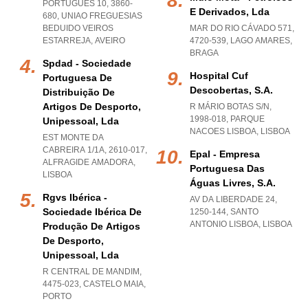
PORTUGUÊS 10, 3860-
E Derivados, Lda
680
,
UNIAO FREGUESIAS
BEDUIDO VEIROS
MAR DO RIO CÁVADO 571,
ESTARREJA
,
AVEIRO
4720-539
,
LAGO AMARES
,
BRAGA
Spdad - Sociedade
Hospital Cuf
Portuguesa De
Descobertas, S.a.
Distribuição De
Artigos De Desporto,
R MÁRIO BOTAS S/N,
1998-018
,
PARQUE
Unipessoal, Lda
NACOES LISBOA
,
LISBOA
EST MONTE DA
CABREIRA 1/1A, 2610-017
,
Epal - Empresa
ALFRAGIDE AMADORA
,
Portuguesa Das
LISBOA
Águas Livres, S.a.
Rgvs Ibérica -
AV DA LIBERDADE 24,
Sociedade Ibérica De
1250-144
,
SANTO
ANTONIO LISBOA
,
LISBOA
Produção De Artigos
De Desporto,
Unipessoal, Lda
R CENTRAL DE MANDIM,
4475-023
,
CASTELO MAIA
,
PORTO