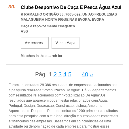
Clube Desportivo De Caça E Pesca Água Azul
R RAMALHO ORTIGÃO 33, 7005-592
,
UNIAO FREGUESIAS
MALAGUEIRA HORTA FIGUEIRAS EVORA
,
EVORA
Caça e repovoamento cinegético
ASS
Ver empresa
Ver no Mapa
Matches in the search for:
Pág.
1
2
3
4
5
...
40
»
Foram encontrados 29.386 resultados de empresas relacionadas com
a pesquisa realizada "Potabilizacao De Agua". Há 29 departamentos
com resultados relacionados com "Potabilizacao De Agua".Os
resultados que aparecem podem estar relacionados com Agua,
Portugal, Design, Decoracao, Construcao, Lisboa, Ambiente,
Aquecimento, Desporto. Pode encontrar os 1200 primeiros resultados
para esta pesquisa com o telefone, direção e outros dados comerciais
e financeiros das empresas. Baseamos em coincidências de uma
atividade ou denominação de cada empresa para mostrar esses