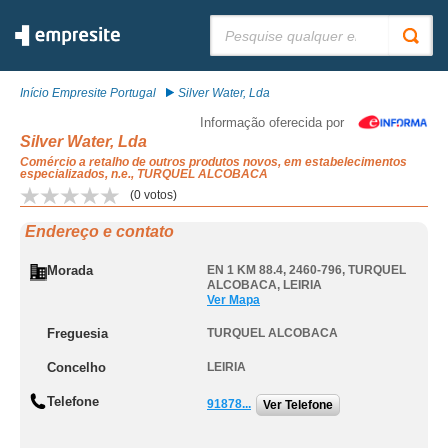
Pesquisar:
Início Empresite Portugal
Silver Water, Lda
Informação oferecida por
Silver Water, Lda
Comércio a retalho de outros produtos novos, em estabelecimentos
especializados, n.e., TURQUEL ALCOBACA
(
0
votos)
Endereço e contato
Morada
EN 1 KM 88.4, 2460-796
,
TURQUEL
ALCOBACA
,
LEIRIA
Ver Mapa
Freguesia
TURQUEL ALCOBACA
Concelho
LEIRIA
Telefone
91878...
Ver Telefone