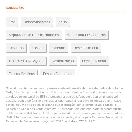
categorias
Etar
Hidrocarbonetos
Agua
Separador De Hidrocarbonetos
Separador De Gorduras
Gorduras
Fossas
Calcario
Descalcificador
Tratamento De Aguas
Desferrizacao
Desnitrificacao
Fossas Septicas
Fossas Biologicas
Tratamento De Guas Residuais
Agua Consumo
(1) A informação constante do presente relatório resulta da base de dados da Informa
D&B, foi obtida junto de fontes públicas ou do próprio e faz referência unicamente à
atividade empresarial do ENI ou empresa a que se refere, sendo apenas possível
Tratamento Agua Furo
Descalcificao
Potabilizacao Aguas
utilizá-la dentro do âmbito empresarial que realiza a respetiva empresa ou ENI. Caso
detete algum erro poderá solicitar a sua retificação, contactando, para o efeito, o
Serviço de Apoio ao Cliente eInforma. O presente relatório não pode ser reproduzido,
Desinfecao Aguas
Agua Com Ferro
Armazenamento Agua
publicado ou redistribuído, total ou parcialmente, sem autorização expressa da Informa
D&B. A Informa D&B tem a sua base de dados legalizada pela Comissão Nacional de
Proteção de Dados (Autorização Nº 32/96, emitida a 27/02/1996).
Depasitos Gasaleo
Ecoil
Depasitos Aleos