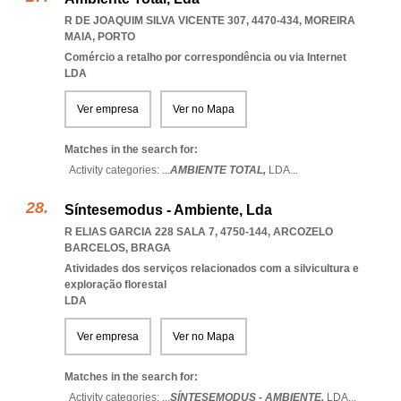
R DE JOAQUIM SILVA VICENTE 307, 4470-434
,
MOREIRA
MAIA
,
PORTO
Comércio a retalho por correspondência ou via Internet
LDA
Ver empresa
Ver no Mapa
Matches in the search for:
Activity categories: ...
AMBIENTE TOTAL,
LDA
...
Síntesemodus - Ambiente, Lda
R ELIAS GARCIA 228 SALA 7, 4750-144
,
ARCOZELO
BARCELOS
,
BRAGA
Atividades dos serviços relacionados com a silvicultura e
exploração florestal
LDA
Ver empresa
Ver no Mapa
Matches in the search for:
Activity categories: ...
SÍNTESEMODUS - AMBIENTE,
LDA
...