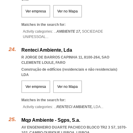
Ver empresa
Ver no Mapa
Matches in the search for:
Activity categories: ...
AMBIENTE 17,
SOCIEDADE
UNIPESSOAL
...
Renteci Ambiente, Lda
R JORGE DE BARROS CAPINHA 11, 8100-264
,
SAO
CLEMENTE LOULE
,
FARO
Construção de edifícios (residenciais e não residenciais)
LDA
Ver empresa
Ver no Mapa
Matches in the search for:
Activity categories: ...
RENTECI AMBIENTE,
LDA
...
Mqp Ambiente - Sgps, S.a.
AV ENGENHEIRO DUARTE PACHECO BLOCO TR2 3 S7, 1070-
102
,
CAMPO OURIQUE LISBOA
,
LISBOA