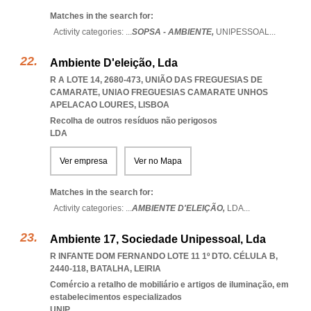
Matches in the search for:
Activity categories: ...
SOPSA - AMBIENTE,
UNIPESSOAL
...
Ambiente D'eleição, Lda
R A LOTE 14, 2680-473, UNIÃO DAS FREGUESIAS DE
CAMARATE
,
UNIAO FREGUESIAS CAMARATE UNHOS
APELACAO LOURES
,
LISBOA
Recolha de outros resíduos não perigosos
LDA
Ver empresa
Ver no Mapa
Matches in the search for:
Activity categories: ...
AMBIENTE D'ELEIÇÃO,
LDA
...
Ambiente 17, Sociedade Unipessoal, Lda
R INFANTE DOM FERNANDO LOTE 11 1º DTO. CÉLULA B,
2440-118
,
BATALHA
,
LEIRIA
Comércio a retalho de mobiliário e artigos de iluminação, em
estabelecimentos especializados
UNIP