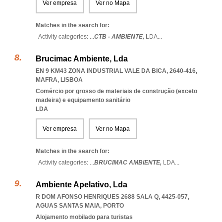
Ver empresa
Ver no Mapa
Matches in the search for:
Activity categories: ...
CTB - AMBIENTE,
LDA
...
Brucimac Ambiente, Lda
EN 9 KM43 ZONA INDUSTRIAL VALE DA BICA, 2640-416
,
MAFRA
,
LISBOA
Comércio por grosso de materiais de construção (exceto
madeira) e equipamento sanitário
LDA
Ver empresa
Ver no Mapa
Matches in the search for:
Activity categories: ...
BRUCIMAC AMBIENTE,
LDA
...
Ambiente Apelativo, Lda
R DOM AFONSO HENRIQUES 2688 SALA Q, 4425-057
,
AGUAS SANTAS MAIA
,
PORTO
Alojamento mobilado para turistas