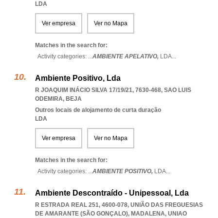
LDA
Ver empresa
Ver no Mapa
Matches in the search for:
Activity categories: ...
AMBIENTE APELATIVO,
LDA
...
Ambiente Positivo, Lda
R JOAQUIM INÁCIO SILVA 17/19/21, 7630-468
,
SAO LUIS
ODEMIRA
,
BEJA
Outros locais de alojamento de curta duração
LDA
Ver empresa
Ver no Mapa
Matches in the search for:
Activity categories: ...
AMBIENTE POSITIVO,
LDA
...
Ambiente Descontraído - Unipessoal, Lda
R ESTRADA REAL 251, 4600-078, UNIÃO DAS FREGUESIAS
DE AMARANTE (SÃO GONÇALO), MADALENA
,
UNIAO