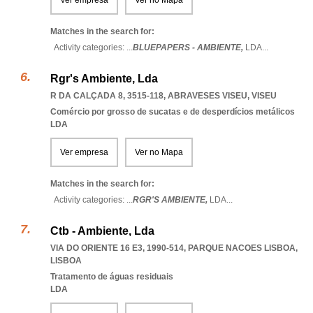
Ver empresa
Ver no Mapa
Matches in the search for:
Activity categories: ...
BLUEPAPERS - AMBIENTE,
LDA
...
Rgr's Ambiente, Lda
R DA CALÇADA 8, 3515-118
,
ABRAVESES VISEU
,
VISEU
Comércio por grosso de sucatas e de desperdícios metálicos
LDA
Ver empresa
Ver no Mapa
Matches in the search for:
Activity categories: ...
RGR'S AMBIENTE,
LDA
...
Ctb - Ambiente, Lda
VIA DO ORIENTE 16 E3, 1990-514
,
PARQUE NACOES LISBOA
,
LISBOA
Tratamento de águas residuais
LDA