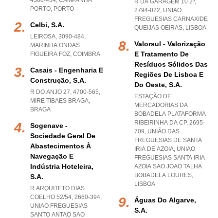
4300-454
,
CAMPANHA
R DA GARAGEM 10 2º,
PORTO
,
PORTO
2794-022
,
UNIAO
FREGUESIAS CARNAXIDE
Celbi, S.a.
QUEIJAS OEIRAS
,
LISBOA
LEIROSA, 3090-484
,
Valorsul - Valorização
MARINHA ONDAS
E Tratamento De
FIGUEIRA FOZ
,
COIMBRA
Resíduos Sólidos Das
Casais - Engenharia E
Regiões De Lisboa E
Construção, S.a.
Do Oeste, S.a.
R DO ANJO 27, 4700-565
,
ESTAÇÃO DE
MIRE TIBAES BRAGA
,
MERCADORIAS DA
BRAGA
BOBADELA PLATAFORMA
RIBEIRINHA DA CP, 2695-
Sogenave -
709, UNIÃO DAS
Sociedade Geral De
FREGUESIAS DE SANTA
Abastecimentos À
IRIA DE AZOIA
,
UNIAO
Navegação E
FREGUESIAS SANTA IRIA
Indústria Hoteleira,
AZOIA SAO JOAO TALHA
BOBADELA LOURES
,
S.a.
LISBOA
R ARQUITETO DIAS
COELHO 52/54, 2660-394
,
Águas Do Algarve,
UNIAO FREGUESIAS
S.a.
SANTO ANTAO SAO