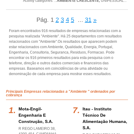
Activity categories: ...
AMBIENTE CRESCENTE,
UNIPESSOAL
...
Pág.
1
2
3
4
5
...
31
»
Foram encontrados 916 resultados de empresas relacionadas com a
pesquisa realizada "Ambiente". Há 25 departamentos com resultados
relacionados com "Ambiente".Os resultados que aparecem podem
estar relacionados com Ambiente, Qualidade, Energia, Portugal,
Engenharia, Consultoria, Seguranca, Residuos, Formacao. Pode
encontrar os 916 primeiros resultados para esta pesquisa com o
telefone, direção e outros dados comerciais e financeiros das
empresas. Baseamos em coincidências de uma atividade ou
denominação de cada empresa para mostrar esses resultados.
Principais Empresas relacionadas a "Ambiente " ordenados por
cobrança
Mota-Engil-
Itau - Instituto
Engenharia E
Técnico De
Construção, S.a.
Alimentação Humana,
S.a.
R REGO LAMEIRO 38,