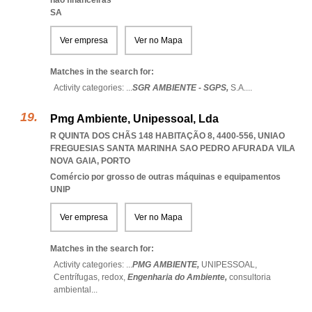
não financeiras
SA
Ver empresa
Ver no Mapa
Matches in the search for:
Activity categories: ...
SGR AMBIENTE - SGPS,
S.A.
...
Pmg Ambiente, Unipessoal, Lda
R QUINTA DOS CHÃS 148 HABITAÇÃO 8, 4400-556
,
UNIAO
FREGUESIAS SANTA MARINHA SAO PEDRO AFURADA VILA
NOVA GAIA
,
PORTO
Comércio por grosso de outras máquinas e equipamentos
UNIP
Ver empresa
Ver no Mapa
Matches in the search for:
Activity categories: ...
PMG AMBIENTE,
UNIPESSOAL,
Centrífugas,
redox,
Engenharia do Ambiente,
consultoria
ambiental
...