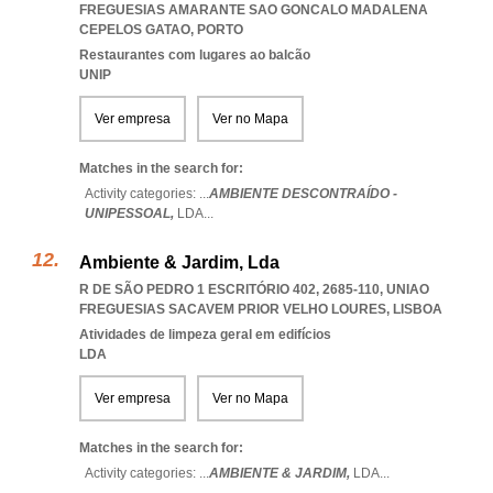
FREGUESIAS AMARANTE SAO GONCALO MADALENA
CEPELOS GATAO
,
PORTO
Restaurantes com lugares ao balcão
UNIP
Ver empresa
Ver no Mapa
Matches in the search for:
Activity categories: ...
AMBIENTE DESCONTRAÍDO -
UNIPESSOAL,
LDA
...
Ambiente & Jardim, Lda
R DE SÃO PEDRO 1 ESCRITÓRIO 402, 2685-110
,
UNIAO
FREGUESIAS SACAVEM PRIOR VELHO LOURES
,
LISBOA
Atividades de limpeza geral em edifícios
LDA
Ver empresa
Ver no Mapa
Matches in the search for:
Activity categories: ...
AMBIENTE & JARDIM,
LDA
...