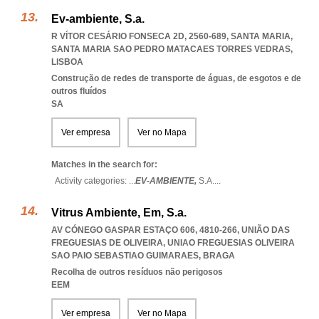
Ev-ambiente, S.a.
R VÍTOR CESÁRIO FONSECA 2D, 2560-689, SANTA MARIA
,
SANTA MARIA SAO PEDRO MATACAES TORRES VEDRAS
,
LISBOA
Construção de redes de transporte de águas, de esgotos e de
outros fluídos
SA
Ver empresa
Ver no Mapa
Matches in the search for:
Activity categories: ...
EV-AMBIENTE,
S.A.
...
Vitrus Ambiente, Em, S.a.
AV CÓNEGO GASPAR ESTAÇO 606, 4810-266, UNIÃO DAS
FREGUESIAS DE OLIVEIRA
,
UNIAO FREGUESIAS OLIVEIRA
SAO PAIO SEBASTIAO GUIMARAES
,
BRAGA
Recolha de outros resíduos não perigosos
EEM
Ver empresa
Ver no Mapa