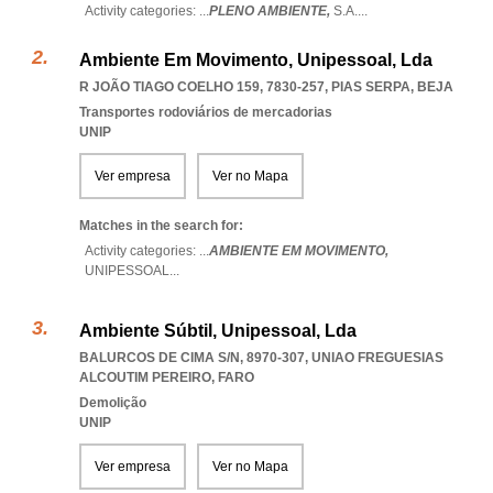
Activity categories: ...
PLENO AMBIENTE,
S.A.
...
Ambiente Em Movimento, Unipessoal, Lda
R JOÃO TIAGO COELHO 159, 7830-257
,
PIAS SERPA
,
BEJA
Transportes rodoviários de mercadorias
UNIP
Ver empresa
Ver no Mapa
Matches in the search for:
Activity categories: ...
AMBIENTE EM MOVIMENTO,
UNIPESSOAL
...
Ambiente Súbtil, Unipessoal, Lda
BALURCOS DE CIMA S/N, 8970-307
,
UNIAO FREGUESIAS
ALCOUTIM PEREIRO
,
FARO
Demolição
UNIP
Ver empresa
Ver no Mapa