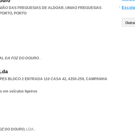
Douro
Escol
, UNIÃO DAS FREGUESIAS DE ALDOAR
,
UNIAO FREGUESIAS
 PORTO
,
PORTO
AL DA FOZ DO DOURO
...
 Lda
ES BLOCO 2 ENTRADA 110 CASA 42, 4350-259
,
CAMPANHA
s em veículos ligeiros
FOZ DO DOURO,
LDA
...