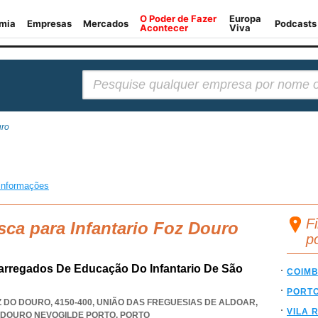
Pesquisar:
uro
informações
Fi
sca para Infantario Foz Douro
p
arregados De Educação Do Infantario De São
COIM
PORT
Z DO DOURO, 4150-400, UNIÃO DAS FREGUESIAS DE ALDOAR
,
VILA 
 DOURO NEVOGILDE PORTO
,
PORTO