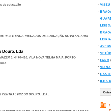
os de educação
VISEU
BRAG
GUAR
LISBO
BRAG
DE PAIS E ENCARREGADOS DE EDUCAÇÃO DO INFANTARIO
LEIRI
...
AVEIR
o Douro, Lda
SETÚ
AZÉM 1, 4470-416
,
VILA NOVA TELHA MAIA
,
PORTO
FARO
orias
VIANA
CAST
ILHA 
 CENTRAL FOZ DO DOURO,
LDA
...
D