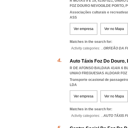
R MOTAS 9 E 19, 4150-521, UNI
FOZ DOURO NEVOGILDE PORTO
,
P
Associações culturais e recreativa
ASS
Ver empresa
Ver no Mapa
Matches in the search for:
Activity categories: ...
ORFEÃO DA F
Auto Táxis Foz Do Douro,
R DE AFONSO BALDAIA 414/A 6 B
UNIAO FREGUESIAS ALDOAR FOZ
Transporte ocasional de passageiro
LDA
Ver empresa
Ver no Mapa
Matches in the search for:
Activity categories: ...
AUTO TÁXIS 