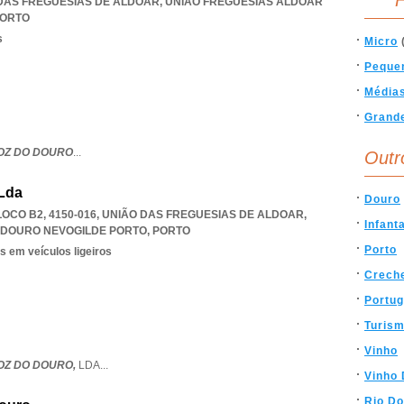
F
ÃO DAS FREGUESIAS DE ALDOAR
,
UNIAO FREGUESIAS ALDOAR
ORTO
s
Micro
Peque
Média
Grand
OZ DO DOURO
...
Outr
 Lda
Douro
LOCO B2, 4150-016, UNIÃO DAS FREGUESIAS DE ALDOAR
,
Infant
 DOURO NEVOGILDE PORTO
,
PORTO
Porto
s em veículos ligeiros
Crech
Portug
Turis
Vinho
FOZ DO DOURO,
LDA
...
Vinho 
Rio Do