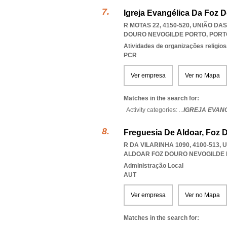
Igreja Evangélica Da Foz 
R MOTAS 22, 4150-520, UNIÃO D
DOURO NEVOGILDE PORTO
,
PORT
Atividades de organizações religio
PCR
Ver empresa
Ver no Mapa
Matches in the search for:
Activity categories: ...
IGREJA EVAN
Freguesia De Aldoar, Foz 
R DA VILARINHA 1090, 4100-513
ALDOAR FOZ DOURO NEVOGILDE
Administração Local
AUT
Ver empresa
Ver no Mapa
Matches in the search for: