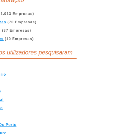
aturação
(1.013 Empresas)
nas
(70 Empresas)
s
(37 Empresas)
es
(10 Empresas)
os utilizadores pesquisaram
ario
e
al
mo
Do Porto
uro