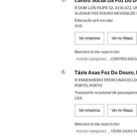
Centro Social Da Foz Do 
R DOM LUÍS FILIPE 52, 4150-472
ALDOAR FOZ DOURO NEVOGILDE
Educação pré-escolar
ASS
Ver empresa
Ver no Mapa
Matches in the search for:
Activity categories: ...
CENTRO SOCI
Táxis Asas Foz Do Douro,
R ENGENHEIRO PEDRO INÁCIO LOP
PORTO
,
PORTO
Transporte ocasional de passageiro
LDA
Ver empresa
Ver no Mapa
Matches in the search for:
Activity categories: ...
TÁXIS ASAS 