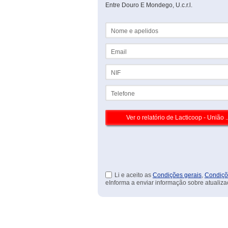
Entre Douro E Mondego, U.c.r.l.
Nome e apelidos
Email
NIF
Telefone
Li e aceito as
Condições gerais
,
Condiçõ
eInforma a enviar informação sobre atualiza