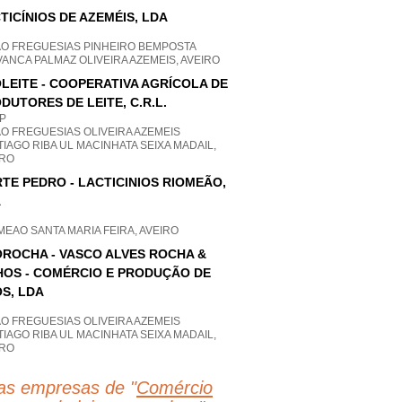
TICÍNIOS DE AZEMÉIS, LDA
AO FREGUESIAS PINHEIRO BEMPOSTA
ANCA PALMAZ OLIVEIRA AZEMEIS, AVEIRO
LEITE - COOPERATIVA AGRÍCOLA DE
DUTORES DE LEITE, C.R.L.
P
O FREGUESIAS OLIVEIRA AZEMEIS
IAGO RIBA UL MACINHATA SEIXA MADAIL,
IRO
TE PEDRO - LACTICINIOS RIOMEÃO,
A
MEAO SANTA MARIA FEIRA, AVEIRO
ROCHA - VASCO ALVES ROCHA &
HOS - COMÉRCIO E PRODUÇÃO DE
S, LDA
O FREGUESIAS OLIVEIRA AZEMEIS
IAGO RIBA UL MACINHATA SEIXA MADAIL,
IRO
as empresas de "
Comércio