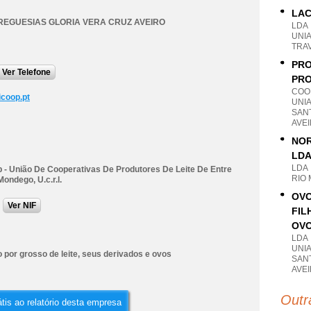
LAC
REGUESIAS GLORIA VERA CRUZ AVEIRO
LDA
UNI
TRAV
PRO
Ver Telefone
PRO
COO
icoop.pt
UNIA
SANT
AVE
NOR
LD
LDA
p - União De Cooperativas De Produtores De Leite De Entre
RIO 
ondego, U.c.r.l.
OVO
Ver NIF
FIL
OVO
LDA
UNIA
por grosso de leite, seus derivados e ovos
SANT
AVE
Outr
tis ao relatório desta empresa