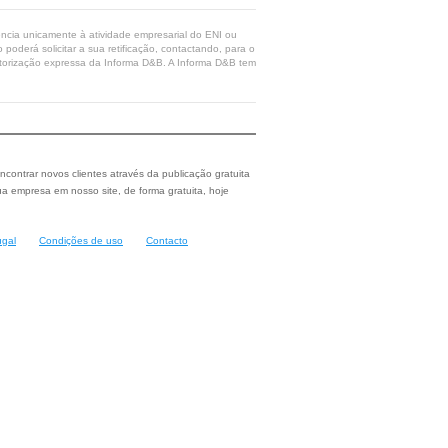
rência unicamente à atividade empresarial do ENI ou
poderá solicitar a sua retificação, contactando, para o
 autorização expressa da Informa D&B. A Informa D&B tem
ncontrar novos clientes através da publicação gratuita
a empresa em nosso site, de forma gratuita, hoje
ugal
Condições de uso
Contacto