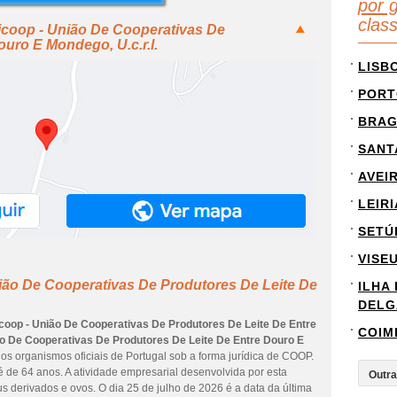
por g
clas
icoop - União De Cooperativas De
uro E Mondego, U.c.r.l.
LISB
PORT
BRA
SANT
AVEI
LEIRI
SETÚ
VISE
ião De Cooperativas De Produtores De Leite De
ILHA
DELG
coop - União De Cooperativas De Produtores De Leite De Entre
COIM
ão De Cooperativas De Produtores De Leite De Entre Douro E
os organismos oficiais de Portugal sob a forma jurídica de COOP.
 de 64 anos. A atividade empresarial desenvolvida por esta
s derivados e ovos. O dia 25 de julho de 2026 é a data da última