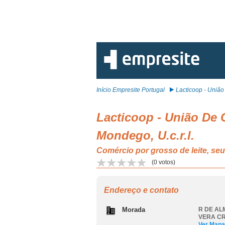
Início Empresite Portugal
Lacticoop - União 
Lacticoop - União De 
Mondego, U.c.r.l.
Comércio por grosso de leite,
(
0
votos)
Endereço e contato
Morada
R DE AL
VERA CR
Ver Mapa