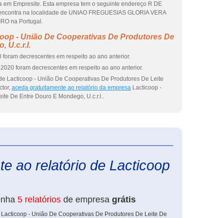
da em Empresite. Esta empresa tem o seguinte endereço R DE
encontra na localidade de UNIAO FREGUESIAS GLORIA VERA
IRO na Portugal.
coop - União De Cooperativas De Produtores De
 U.c.r.l.
 foram decrescentes em respeito ao ano anterior.
2020 foram decrescentes em respeito ao ano anterior.
de Lacticoop - União De Cooperativas De Produtores De Leite
ctor,
aceda gratuitamente ao relatório da empresa
Lacticoop -
te De Entre Douro E Mondego, U.c.r.l..
eInforma
e ao relatório de Lacticoop
enha
5 relatórios
de empresa
grátis
 Lacticoop - União De Cooperativas De Produtores De Leite De