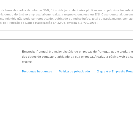
ta da base de dados da Informa D&B, foi obtida junto de fontes públicas ou do próprio e faz refe
-la dentro do âmbito empresarial que realiza a respetiva empresa ou ENI. Caso detete algum erro 
ente relatório não pode ser reproduzido, publicado ou redistribuído, total ou parcialmente, sem
l de Proteção de Dados (Autorização Nº 32/96, emitida a 27/02/1996).
Empresite Portugal é o maior diretório de empresas de Portugal, que o ajuda a e
dos dados de contacto e atividade da sua empresa. Atualize a página web da su
mesmo.
Perguntas frequentes
Política de privacidade
O que é o Empresite Port