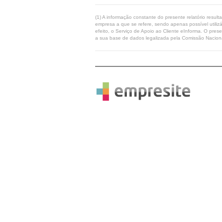
(1) A informação constante do presente relatório resul
empresa a que se refere, sendo apenas possível utilizá
efeito, o Serviço de Apoio ao Cliente eInforma. O pres
a sua base de dados legalizada pela Comissão Naciona