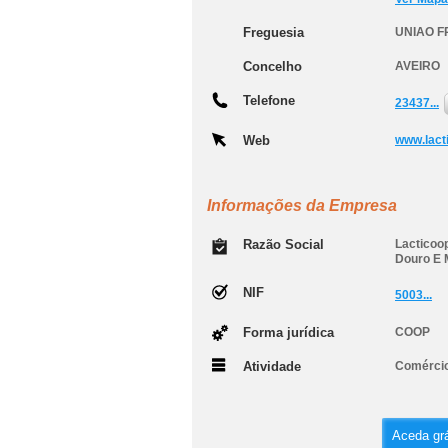
Freguesia
UNIAO F
Concelho
AVEIRO
Telefone
23437...
Web
www.lact
Informações da Empresa
Razão Social
Lacticoo
Douro E M
NIF
5003...
Forma jurídica
COOP
Atividade
Comércio 
Aceda grá