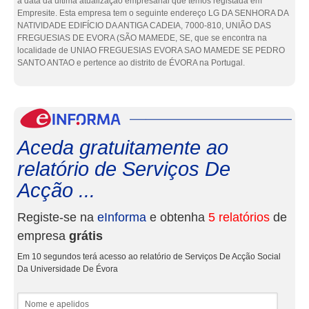
a data da última atualização empresarial que temos registada em
Empresite. Esta empresa tem o seguinte endereço LG DA SENHORA DA
NATIVIDADE EDIFÍCIO DA ANTIGA CADEIA, 7000-810, UNIÃO DAS
FREGUESIAS DE EVORA (SÃO MAMEDE, SE, que se encontra na
localidade de UNIAO FREGUESIAS EVORA SAO MAMEDE SE PEDRO
SANTO ANTAO e pertence ao distrito de ÉVORA na Portugal.
eInf
Aceda gratuitamente ao
relatório de Serviços De
Acção ...
Registe-se na
eInforma
e obtenha
5 relatórios
de
empresa
grátis
Em 10 segundos terá acesso ao relatório de Serviços De Acção Social
Da Universidade De Évora
Nome e apelidos