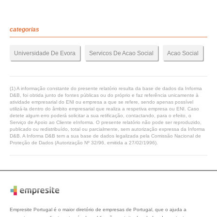
categorias
Universidade De Evora
Servicos De Acao Social
Acao Social
(1) A informação constante do presente relatório resulta da base de dados da Informa
D&B, foi obtida junto de fontes públicas ou do próprio e faz referência unicamente à
atividade empresarial do ENI ou empresa a que se refere, sendo apenas possível
utilizá-la dentro do âmbito empresarial que realiza a respetiva empresa ou ENI. Caso
detete algum erro poderá solicitar a sua retificação, contactando, para o efeito, o
Serviço de Apoio ao Cliente eInforma. O presente relatório não pode ser reproduzido,
publicado ou redistribuído, total ou parcialmente, sem autorização expressa da Informa
D&B. A Informa D&B tem a sua base de dados legalizada pela Comissão Nacional de
Proteção de Dados (Autorização Nº 32/96, emitida a 27/02/1996).
Empresite Portugal é o maior diretório de empresas de Portugal, que o ajuda a