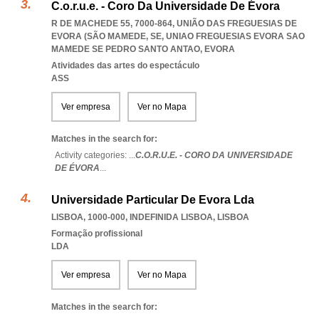
C.o.r.u.e. - Coro Da Universidade De Évora
R DE MACHEDE 55, 7000-864, UNIÃO DAS FREGUESIAS DE
EVORA (SÃO MAMEDE, SE
,
UNIAO FREGUESIAS EVORA SAO
MAMEDE SE PEDRO SANTO ANTAO
,
EVORA
Atividades das artes do espectáculo
ASS
Ver empresa
Ver no Mapa
Matches in the search for:
Activity categories: ...
C.O.R.U.E. - CORO DA UNIVERSIDADE
DE ÉVORA
...
Universidade Particular De Evora Lda
LISBOA, 1000-000
,
INDEFINIDA LISBOA
,
LISBOA
Formação profissional
LDA
Ver empresa
Ver no Mapa
Matches in the search for: