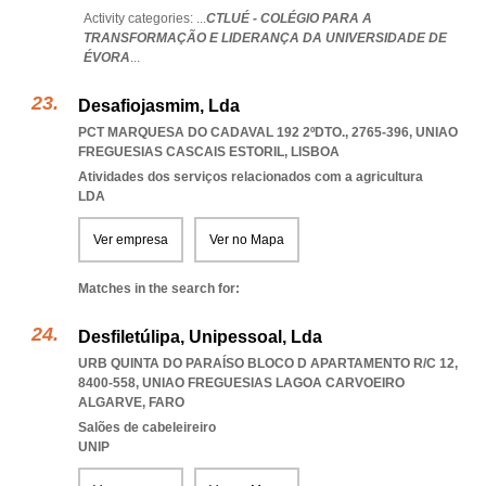
Activity categories: ...
CTLUÉ - COLÉGIO PARA A
TRANSFORMAÇÃO E LIDERANÇA DA UNIVERSIDADE DE
ÉVORA
...
Desafiojasmim, Lda
PCT MARQUESA DO CADAVAL 192 2ºDTO., 2765-396
,
UNIAO
FREGUESIAS CASCAIS ESTORIL
,
LISBOA
Atividades dos serviços relacionados com a agricultura
LDA
Ver empresa
Ver no Mapa
Matches in the search for:
Desfiletúlipa, Unipessoal, Lda
URB QUINTA DO PARAÍSO BLOCO D APARTAMENTO R/C 12,
8400-558
,
UNIAO FREGUESIAS LAGOA CARVOEIRO
ALGARVE
,
FARO
Salões de cabeleireiro
UNIP