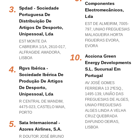
Componentes
Spdad - Sociedade
Electromecânicos,
Portuguesa De
Lda
Distribuição De
EST DE ALMEIRIM, 7005-
Artigos De Desporto,
797
,
UNIAO FREGUESIAS
Unipessoal, Lda
MALAGUEIRA HORTA
FIGUEIRAS EVORA
,
EST MONTE DA
EVORA
CABREIRA 1/1A, 2610-017
,
ALFRAGIDE AMADORA
,
Acciona Green
LISBOA
Energy Developments
Rgvs Ibérica -
S.l. Sucursal Em
Sociedade Ibérica De
Portugal
Produção De Artigos
AV JOSÉ GOMES
De Desporto,
FERREIRA 13 2ºESQ.,
Unipessoal, Lda
1495-139, UNIÃO DAS
FREGUESIAS DE ALGES
,
R CENTRAL DE MANDIM,
UNIAO FREGUESIAS
4475-023
,
CASTELO MAIA
,
ALGES LINDA A VELHA
PORTO
CRUZ QUEBRADA
DAFUNDO OEIRAS
,
Sata Internacional -
LISBOA
Azores Airlines, S.a.
R DOUTOR JOSÉ BRUNO