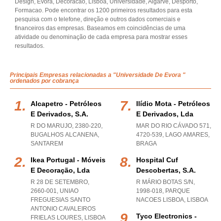
Design, Evora, Decoracao, Lisboa, Universidade, Algarve, Desporto,
Formacao. Pode encontrar os 1200 primeiros resultados para esta
pesquisa com o telefone, direção e outros dados comerciais e
financeiros das empresas. Baseamos em coincidências de uma
atividade ou denominação de cada empresa para mostrar esses
resultados.
Principais Empresas relacionadas a "Universidade De Evora "
ordenados por cobrança
Alcapetro - Petróleos
Ilídio Mota - Petróleos
E Derivados, S.a.
E Derivados, Lda
R DO MARUJO, 2380-220
,
MAR DO RIO CÁVADO 571,
BUGALHOS ALCANENA
,
4720-539
,
LAGO AMARES
,
SANTAREM
BRAGA
Ikea Portugal - Móveis
Hospital Cuf
E Decoração, Lda
Descobertas, S.a.
R 28 DE SETEMBRO,
R MÁRIO BOTAS S/N,
2660-001
,
UNIAO
1998-018
,
PARQUE
FREGUESIAS SANTO
NACOES LISBOA
,
LISBOA
ANTONIO CAVALEIROS
Tyco Electronics -
FRIELAS LOURES
,
LISBOA