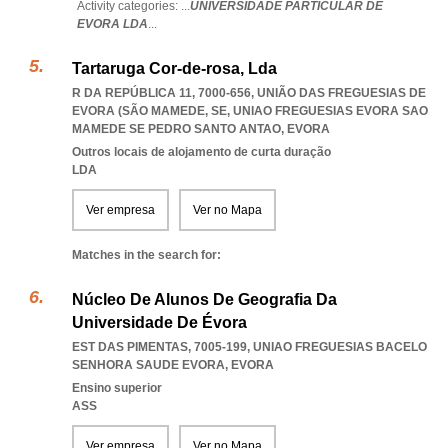
Activity categories: ...
UNIVERSIDADE PARTICULAR DE
EVORA LDA
...
Tartaruga Cor-de-rosa, Lda
R DA REPÚBLICA 11, 7000-656, UNIÃO DAS FREGUESIAS DE
EVORA (SÃO MAMEDE, SE
,
UNIAO FREGUESIAS EVORA SAO
MAMEDE SE PEDRO SANTO ANTAO
,
EVORA
Outros locais de alojamento de curta duração
LDA
Ver empresa
Ver no Mapa
Matches in the search for:
Núcleo De Alunos De Geografia Da
Universidade De Évora
EST DAS PIMENTAS, 7005-199
,
UNIAO FREGUESIAS BACELO
SENHORA SAUDE EVORA
,
EVORA
Ensino superior
ASS
Ver empresa
Ver no Mapa