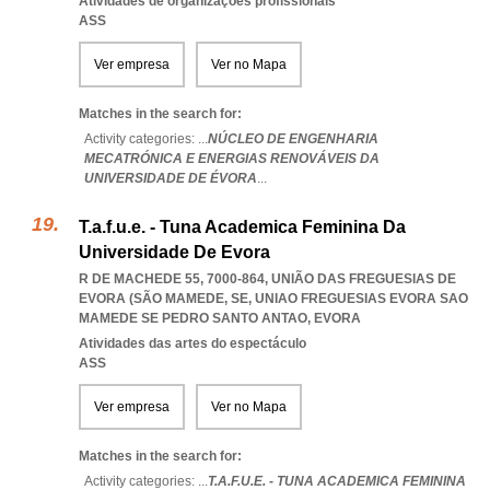
Atividades de organizações profissionais
ASS
Ver empresa
Ver no Mapa
Matches in the search for:
Activity categories: ...
NÚCLEO DE ENGENHARIA
MECATRÓNICA E ENERGIAS RENOVÁVEIS DA
UNIVERSIDADE DE ÉVORA
...
T.a.f.u.e. - Tuna Academica Feminina Da
Universidade De Evora
R DE MACHEDE 55, 7000-864, UNIÃO DAS FREGUESIAS DE
EVORA (SÃO MAMEDE, SE
,
UNIAO FREGUESIAS EVORA SAO
MAMEDE SE PEDRO SANTO ANTAO
,
EVORA
Atividades das artes do espectáculo
ASS
Ver empresa
Ver no Mapa
Matches in the search for:
Activity categories: ...
T.A.F.U.E. - TUNA ACADEMICA FEMININA