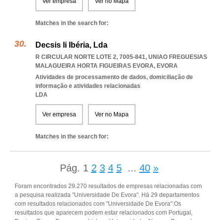
Ver empresa
Ver no Mapa
Matches in the search for:
Decsis Ii Ibéria, Lda
R CIRCULAR NORTE LOTE 2, 7005-841
,
UNIAO FREGUESIAS
MALAGUEIRA HORTA FIGUEIRAS EVORA
,
EVORA
Atividades de processamento de dados, domiciliação de
informação e atividades relacionadas
LDA
Ver empresa
Ver no Mapa
Matches in the search for:
Pág.
1
2
3
4
5
...
40
»
Foram encontrados 29.270 resultados de empresas relacionadas com
a pesquisa realizada "Universidade De Evora". Há 29 departamentos
com resultados relacionados com "Universidade De Evora".Os
resultados que aparecem podem estar relacionados com Portugal,