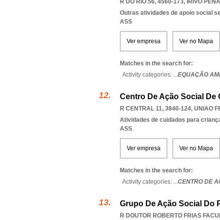
R DO RIO 56, 4560-173
,
IRIVO PENA
Outras atividades de apoio social s
ASS
Ver empresa
Ver no Mapa
Matches in the search for:
Activity categories: ...
EQUAÇÃO AMI
Centro De Ação Social De
R CENTRAL 11, 3840-124
,
UNIAO F
Atividades de cuidados para crianç
ASS
Ver empresa
Ver no Mapa
Matches in the search for:
Activity categories: ...
CENTRO DE A
Grupo De Ação Social Do Po
R DOUTOR ROBERTO FRIAS FACU