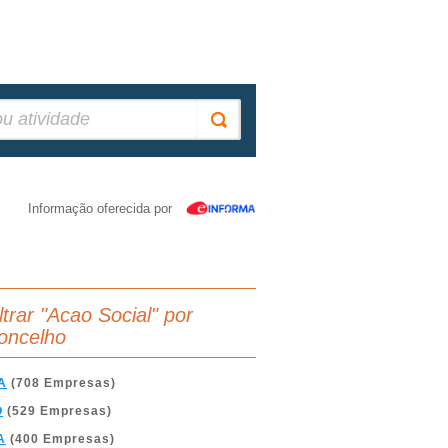
Informação oferecida por
ltrar "Acao Social" por
oncelho
A
(708 Empresas)
O
(529 Empresas)
A
(400 Empresas)