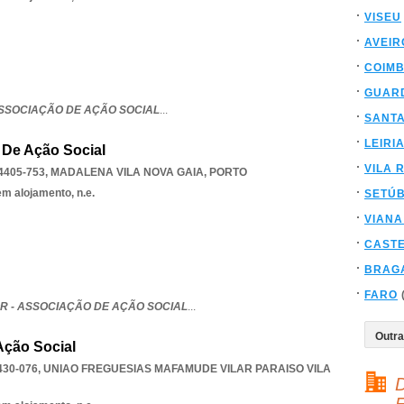
VISEU
AVEIR
COIM
GUAR
ASSOCIAÇÃO DE AÇÃO SOCIAL
...
SANT
LEIRI
 De Ação Social
VILA 
4405-753
,
MADALENA VILA NOVA GAIA
,
PORTO
em alojamento, n.e.
SETÚ
VIANA
CAST
BRAG
FARO
 - ASSOCIAÇÃO DE AÇÃO SOCIAL
...
Ação Social
430-076
,
UNIAO FREGUESIAS MAFAMUDE VILAR PARAISO VILA
D