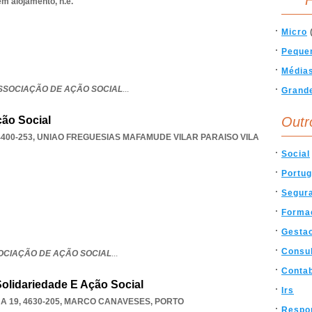
F
em alojamento, n.e.
Micro
Peque
Média
ASSOCIAÇÃO DE AÇÃO SOCIAL
...
Grand
ção Social
Outr
4400-253
,
UNIAO FREGUESIAS MAFAMUDE VILAR PARAISO VILA
Social
Portug
Segura
Forma
Gesta
Consul
SOCIAÇÃO DE AÇÃO SOCIAL
...
Contab
Solidariedade E Ação Social
Irs
 19, 4630-205
,
MARCO CANAVESES
,
PORTO
Respon