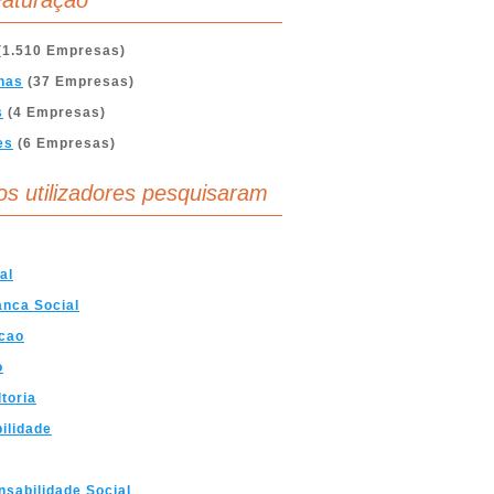
aturação
(1.510 Empresas)
nas
(37 Empresas)
s
(4 Empresas)
es
(6 Empresas)
os utilizadores pesquisaram
al
nca Social
cao
o
toria
ilidade
sabilidade Social