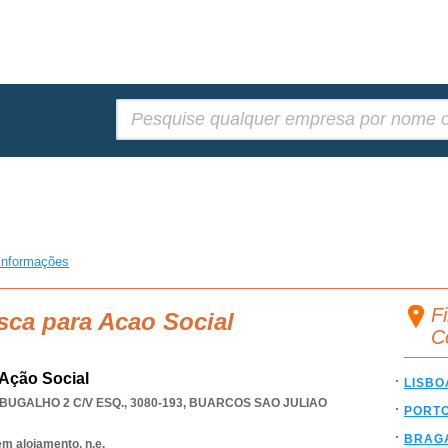
Pesquisar:
informações
Fi
sca para Acao Social
C
Ação Social
LISBO
UGALHO 2 C/V ESQ., 3080-193
,
BUARCOS SAO JULIAO
PORT
BRAG
em alojamento, n.e.