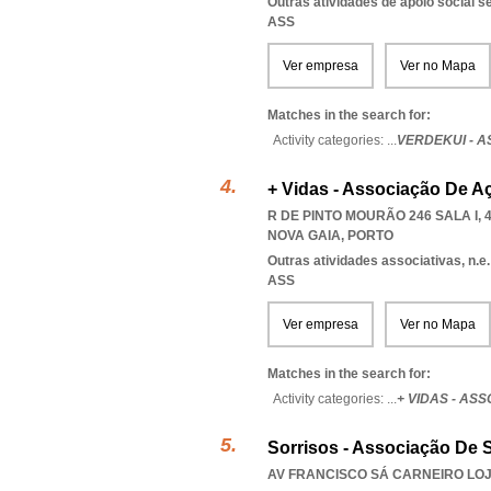
Outras atividades de apoio social s
ASS
Ver empresa
Ver no Mapa
Matches in the search for:
Activity categories: ...
VERDEKUI - 
+ Vidas - Associação De A
R DE PINTO MOURÃO 246 SALA I, 
NOVA GAIA
,
PORTO
Outras atividades associativas, n.e.
ASS
Ver empresa
Ver no Mapa
Matches in the search for:
Activity categories: ...
+ VIDAS - AS
Sorrisos - Associação De 
AV FRANCISCO SÁ CARNEIRO LOJA