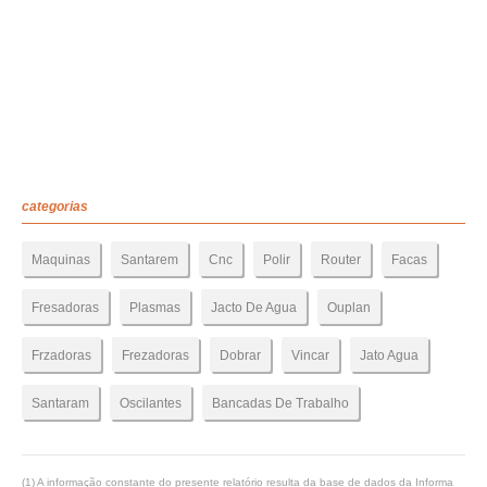
categorias
Maquinas
Santarem
Cnc
Polir
Router
Facas
Fresadoras
Plasmas
Jacto De Agua
Ouplan
Frzadoras
Frezadoras
Dobrar
Vincar
Jato Agua
Santaram
Oscilantes
Bancadas De Trabalho
(1) A informação constante do presente relatório resulta da base de dados da Informa