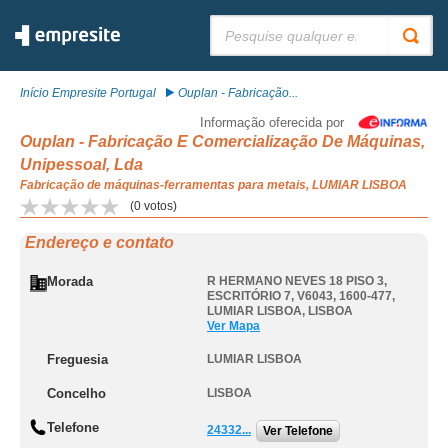
Pesquisar:
Início Empresite Portugal
Ouplan - Fabricação...
Informação oferecida por
Ouplan - Fabricação E Comercialização De Máquinas,
Unipessoal, Lda
Fabricação de máquinas-ferramentas para metais, LUMIAR LISBOA
(
0
votos)
Endereço e contato
Morada
R HERMANO NEVES 18 PISO 3,
ESCRITÓRIO 7, V6043, 1600-477
,
LUMIAR LISBOA
,
LISBOA
Ver Mapa
Freguesia
LUMIAR LISBOA
Concelho
LISBOA
Telefone
24332...
Ver Telefone