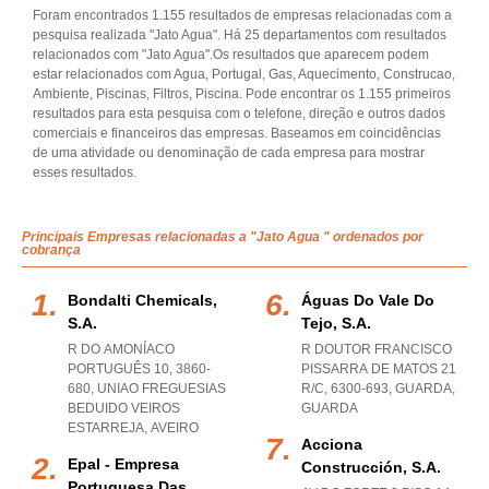
Foram encontrados 1.155 resultados de empresas relacionadas com a
pesquisa realizada "Jato Agua". Há 25 departamentos com resultados
relacionados com "Jato Agua".Os resultados que aparecem podem
estar relacionados com Agua, Portugal, Gas, Aquecimento, Construcao,
Ambiente, Piscinas, Filtros, Piscina. Pode encontrar os 1.155 primeiros
resultados para esta pesquisa com o telefone, direção e outros dados
comerciais e financeiros das empresas. Baseamos em coincidências
de uma atividade ou denominação de cada empresa para mostrar
esses resultados.
Principais Empresas relacionadas a "Jato Agua " ordenados por
cobrança
Bondalti Chemicals,
Águas Do Vale Do
S.a.
Tejo, S.a.
R DO AMONÍACO
R DOUTOR FRANCISCO
PORTUGUÊS 10, 3860-
PISSARRA DE MATOS 21
680
,
UNIAO FREGUESIAS
R/C, 6300-693
,
GUARDA
,
BEDUIDO VEIROS
GUARDA
ESTARREJA
,
AVEIRO
Acciona
Epal - Empresa
Construcción, S.a.
Portuguesa Das