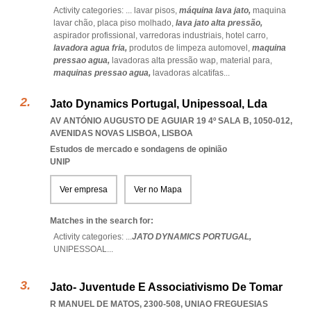
Activity categories: ...
lavar pisos,
máquina lava jato,
maquina
lavar chão,
placa piso molhado,
lava jato alta pressão,
aspirador profissional,
varredoras industriais,
hotel carro,
lavadora agua fria,
produtos de limpeza automovel,
maquina
pressao agua,
lavadoras alta pressão wap,
material para,
maquinas pressao agua,
lavadoras alcatifas
...
Jato Dynamics Portugal, Unipessoal, Lda
AV ANTÓNIO AUGUSTO DE AGUIAR 19 4º SALA B, 1050-012
,
AVENIDAS NOVAS LISBOA
,
LISBOA
Estudos de mercado e sondagens de opinião
UNIP
Ver empresa
Ver no Mapa
Matches in the search for:
Activity categories: ...
JATO DYNAMICS PORTUGAL,
UNIPESSOAL
...
Jato- Juventude E Associativismo De Tomar
R MANUEL DE MATOS, 2300-508
,
UNIAO FREGUESIAS