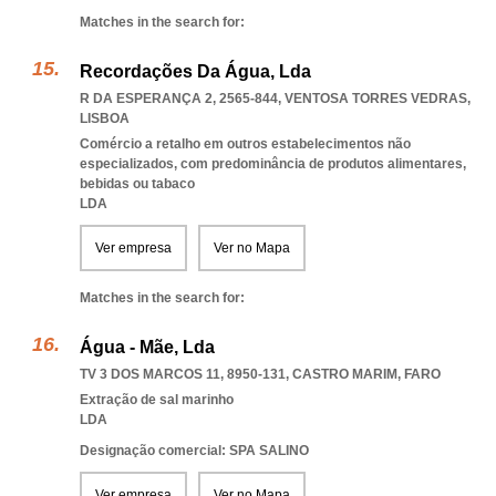
Matches in the search for:
Recordações Da Água, Lda
R DA ESPERANÇA 2, 2565-844
,
VENTOSA TORRES VEDRAS
,
LISBOA
Comércio a retalho em outros estabelecimentos não
especializados, com predominância de produtos alimentares,
bebidas ou tabaco
LDA
Ver empresa
Ver no Mapa
Matches in the search for:
Água - Mãe, Lda
TV 3 DOS MARCOS 11, 8950-131
,
CASTRO MARIM
,
FARO
Extração de sal marinho
LDA
Designação comercial: SPA SALINO
Ver empresa
Ver no Mapa