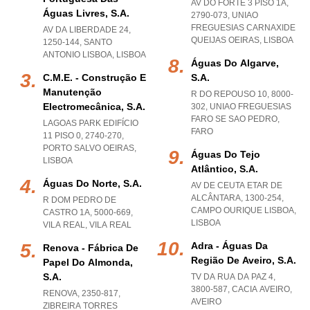
AV DO FORTE 3 PISO 1A,
Águas Livres, S.a.
2790-073
,
UNIAO
FREGUESIAS CARNAXIDE
AV DA LIBERDADE 24,
QUEIJAS OEIRAS
,
LISBOA
1250-144
,
SANTO
ANTONIO LISBOA
,
LISBOA
Águas Do Algarve,
C.m.e. - Construção E
S.a.
Manutenção
R DO REPOUSO 10, 8000-
Electromecânica, S.a.
302
,
UNIAO FREGUESIAS
FARO SE SAO PEDRO
,
LAGOAS PARK EDIFÍCIO
FARO
11 PISO 0, 2740-270
,
PORTO SALVO OEIRAS
,
Águas Do Tejo
LISBOA
Atlântico, S.a.
Águas Do Norte, S.a.
AV DE CEUTA ETAR DE
ALCÂNTARA, 1300-254
,
R DOM PEDRO DE
CAMPO OURIQUE LISBOA
,
CASTRO 1A, 5000-669
,
LISBOA
VILA REAL
,
VILA REAL
Adra - Águas Da
Renova - Fábrica De
Região De Aveiro, S.a.
Papel Do Almonda,
S.a.
TV DA RUA DA PAZ 4,
3800-587
,
CACIA AVEIRO
,
RENOVA, 2350-817
,
AVEIRO
ZIBREIRA TORRES