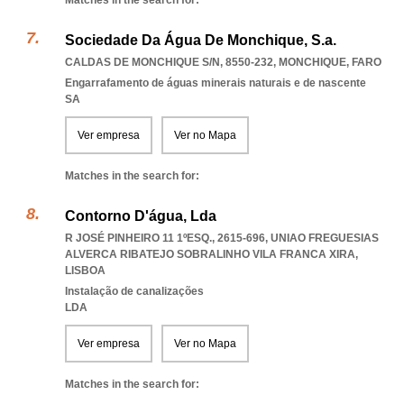
Matches in the search for:
Sociedade Da Água De Monchique, S.a.
CALDAS DE MONCHIQUE S/N, 8550-232
,
MONCHIQUE
,
FARO
Engarrafamento de águas minerais naturais e de nascente
SA
Ver empresa
Ver no Mapa
Matches in the search for:
Contorno D'água, Lda
R JOSÉ PINHEIRO 11 1ºESQ., 2615-696
,
UNIAO FREGUESIAS
ALVERCA RIBATEJO SOBRALINHO VILA FRANCA XIRA
,
LISBOA
Instalação de canalizações
LDA
Ver empresa
Ver no Mapa
Matches in the search for: