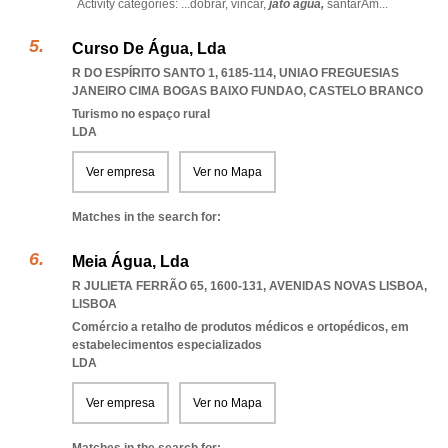
Activity categories: ...
dobrar,
vincar,
jato agua,
santarÃm
...
Curso De Água, Lda
R DO ESPÍRITO SANTO 1, 6185-114
,
UNIAO FREGUESIAS
JANEIRO CIMA BOGAS BAIXO FUNDAO
,
CASTELO BRANCO
Turismo no espaço rural
LDA
Ver empresa
Ver no Mapa
Matches in the search for:
Meia Água, Lda
R JULIETA FERRÃO 65, 1600-131
,
AVENIDAS NOVAS LISBOA
,
LISBOA
Comércio a retalho de produtos médicos e ortopédicos, em
estabelecimentos especializados
LDA
Ver empresa
Ver no Mapa