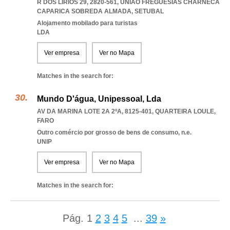
R DOS LÍRIOS 29, 2820-561
,
UNIAO FREGUESIAS CHARNECA
CAPARICA SOBREDA ALMADA
,
SETUBAL
Alojamento mobilado para turistas
LDA
Ver empresa
Ver no Mapa
Matches in the search for:
Mundo D'água, Unipessoal, Lda
AV DA MARINA LOTE 2A 2ºA, 8125-401
,
QUARTEIRA LOULE
,
FARO
Outro comércio por grosso de bens de consumo, n.e.
UNIP
Ver empresa
Ver no Mapa
Matches in the search for:
Pág.
1
2
3
4
5
...
39
»