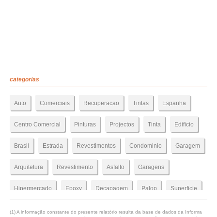
categorias
Auto
Comerciais
Recuperacao
Tintas
Espanha
Centro Comercial
Pinturas
Projectos
Tinta
Edificio
Brasil
Estrada
Revestimentos
Condominio
Garagem
Arquitetura
Revestimento
Asfalto
Garagens
Hipermercado
Epoxy
Decapagem
Palop
Superficie
Parqueamento
Parque Estacionamento
Granalhagem
(1) A informação constante do presente relatório resulta da base de dados da Informa