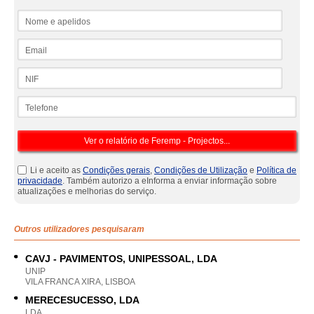
Nome e apelidos
Email
NIF
Telefone
Li e aceito as
Condições gerais
,
Condições de Utilização
e
Política de
privacidade
. Também autorizo a eInforma a enviar informação sobre
atualizações e melhorias do serviço.
Outros utilizadores pesquisaram
CAVJ - PAVIMENTOS, UNIPESSOAL, LDA
UNIP
VILA FRANCA XIRA, LISBOA
MERECESUCESSO, LDA
LDA