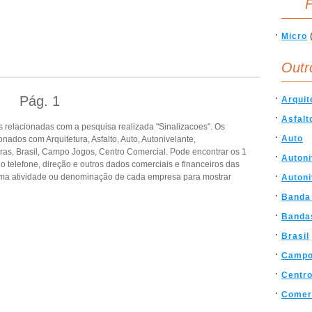
F
Micro
Outr
Pág.
1
Arquit
Asfalt
 relacionadas com a pesquisa realizada "Sinalizacoes". Os
Auto
ados com Arquitetura, Asfalto, Auto, Autonivelante,
as, Brasil, Campo Jogos, Centro Comercial. Pode encontrar os 1
Autoni
o telefone, direção e outros dados comerciais e financeiros das
ma atividade ou denominação de cada empresa para mostrar
Autoni
Banda
Banda
Brasil
Campo
Centro
Comer