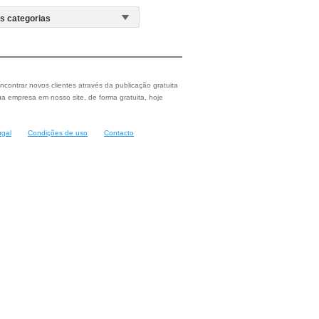
ncontrar novos clientes através da publicação gratuita
a empresa em nosso site, de forma gratuita, hoje
ugal
Condições de uso
Contacto