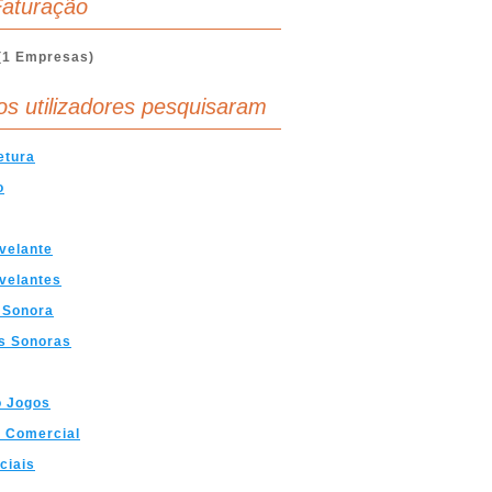
aturação
(1 Empresas)
os utilizadores pesquisaram
etura
o
velante
velantes
 Sonora
s Sonoras
 Jogos
 Comercial
ciais