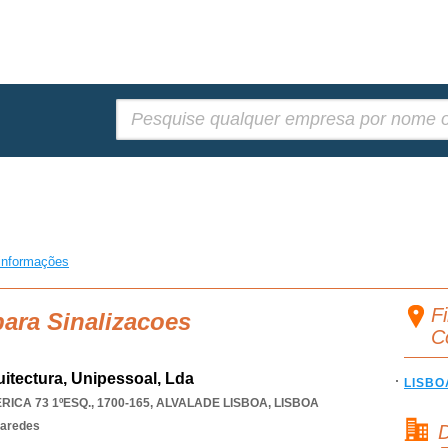
Pesquisar:
informações
Fi
para Sinalizacoes
C
itectura, Unipessoal, Lda
LISBO
ICA 73 1ºESQ., 1700-165
,
ALVALADE LISBOA
,
LISBOA
paredes
D