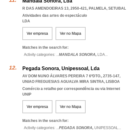
Mandala Sonora, Lda
R DAS AMENDOEIRAS 13, 2950-421
,
PALMELA
,
SETUBAL
Atividades das artes do espectáculo
LDA
Ver empresa
Ver no Mapa
Matches in the search for:
Activity categories: ...
MANDALA SONORA,
LDA
...
Pegada Sonora, Unipessoal, Lda
AV DOM NUNO ÁLVARES PEREIRA 7 6ºDTO., 2735-147
,
UNIAO FREGUESIAS AGUALVA MIRA SINTRA
,
LISBOA
Comércio a retalho por correspondência ou via Internet
UNIP
Ver empresa
Ver no Mapa
Matches in the search for:
Activity categories: ...
PEGADA SONORA,
UNIPESSOAL
...