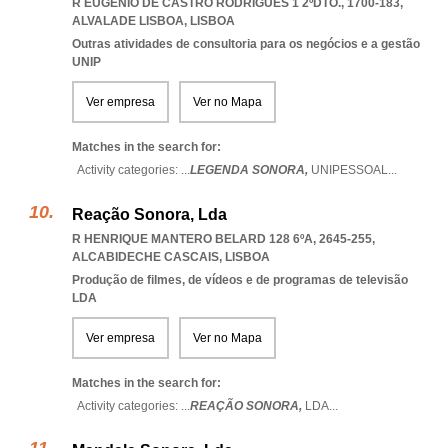
R EUGÉNIO DE CASTRO RODRIGUES 1 2ºDTO., 1700-183
,
ALVALADE LISBOA
,
LISBOA
Outras atividades de consultoria para os negócios e a gestão
UNIP
Ver empresa
Ver no Mapa
Matches in the search for:
Activity categories: ...
LEGENDA SONORA,
UNIPESSOAL
...
Reação Sonora, Lda
R HENRIQUE MANTERO BELARD 128 6ºA, 2645-255
,
ALCABIDECHE CASCAIS
,
LISBOA
Produção de filmes, de vídeos e de programas de televisão
LDA
Ver empresa
Ver no Mapa
Matches in the search for:
Activity categories: ...
REAÇÃO SONORA,
LDA
...