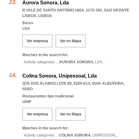
Aurora Sonora, Lda
R VALE DE SANTO ANTÓNIO 180A, 1170-382
,
SAO VICENTE
LISBOA
,
LISBOA
Bares
LDA
Ver empresa
Ver no Mapa
Matches in the search for:
Activity categories: ...
AURORA SONORA,
LDA
...
Colina Sonora, Unipessoal, Lda
QTA DOS ÁLAMOS LOTE 89, 8200-614
,
GUIA ALBUFEIRA
,
FARO
Restaurantes tipo tradicional
UNIP
Ver empresa
Ver no Mapa
Matches in the search for:
Activity categories: ...
COLINA SONORA,
UNIPESSOAL
...