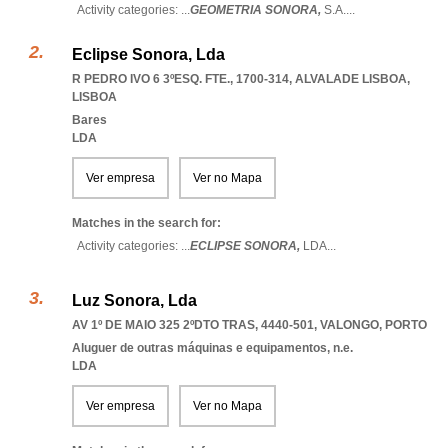
Activity categories: ...
GEOMETRIA SONORA,
S.A.
...
Eclipse Sonora, Lda
R PEDRO IVO 6 3ºESQ. FTE., 1700-314
,
ALVALADE LISBOA
,
LISBOA
Bares
LDA
Ver empresa
Ver no Mapa
Matches in the search for:
Activity categories: ...
ECLIPSE SONORA,
LDA
...
Luz Sonora, Lda
AV 1º DE MAIO 325 2ºDTO TRAS, 4440-501
,
VALONGO
,
PORTO
Aluguer de outras máquinas e equipamentos, n.e.
LDA
Ver empresa
Ver no Mapa