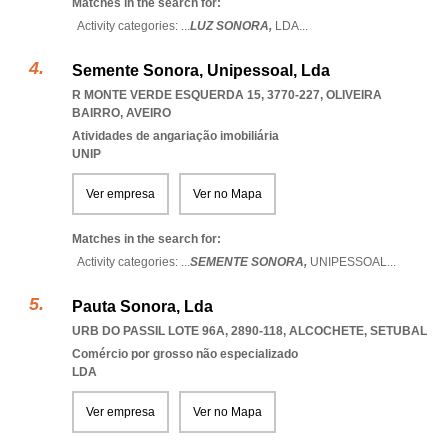
Matches in the search for:
Activity categories: ...
LUZ SONORA,
LDA
...
Semente Sonora, Unipessoal, Lda
R MONTE VERDE ESQUERDA 15, 3770-227
,
OLIVEIRA
BAIRRO
,
AVEIRO
Atividades de angariação imobiliária
UNIP
Ver empresa
Ver no Mapa
Matches in the search for:
Activity categories: ...
SEMENTE SONORA,
UNIPESSOAL
...
Pauta Sonora, Lda
URB DO PASSIL LOTE 96A, 2890-118
,
ALCOCHETE
,
SETUBAL
Comércio por grosso não especializado
LDA
Ver empresa
Ver no Mapa