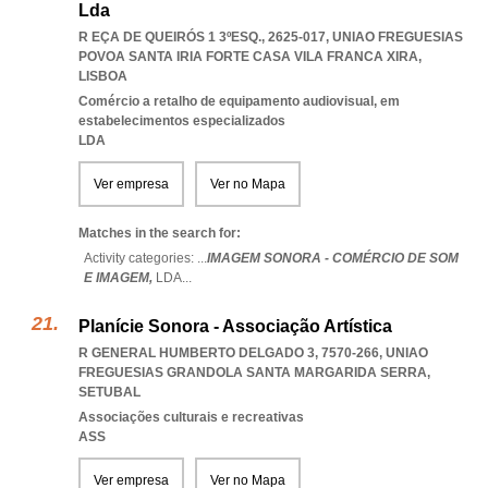
Lda
R EÇA DE QUEIRÓS 1 3ºESQ., 2625-017
,
UNIAO FREGUESIAS
POVOA SANTA IRIA FORTE CASA VILA FRANCA XIRA
,
LISBOA
Comércio a retalho de equipamento audiovisual, em
estabelecimentos especializados
LDA
Ver empresa
Ver no Mapa
Matches in the search for:
Activity categories: ...
IMAGEM SONORA - COMÉRCIO DE SOM
E IMAGEM,
LDA
...
Planície Sonora - Associação Artística
R GENERAL HUMBERTO DELGADO 3, 7570-266
,
UNIAO
FREGUESIAS GRANDOLA SANTA MARGARIDA SERRA
,
SETUBAL
Associações culturais e recreativas
ASS
Ver empresa
Ver no Mapa