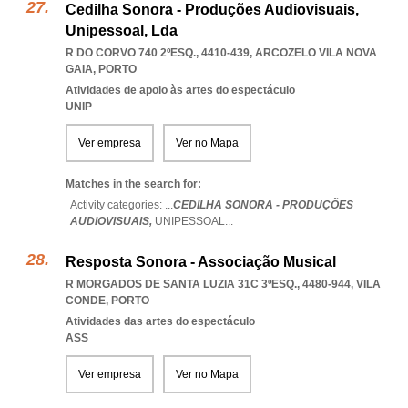
Cedilha Sonora - Produções Audiovisuais,
Unipessoal, Lda
R DO CORVO 740 2ºESQ., 4410-439
,
ARCOZELO VILA NOVA
GAIA
,
PORTO
Atividades de apoio às artes do espectáculo
UNIP
Ver empresa
Ver no Mapa
Matches in the search for:
Activity categories: ...
CEDILHA SONORA - PRODUÇÕES
AUDIOVISUAIS,
UNIPESSOAL
...
Resposta Sonora - Associação Musical
R MORGADOS DE SANTA LUZIA 31C 3ºESQ., 4480-944
,
VILA
CONDE
,
PORTO
Atividades das artes do espectáculo
ASS
Ver empresa
Ver no Mapa