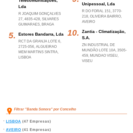
Telecomunicações,
Unipessoal, Lda
Lda
R DO FORAL 151, 3770-
R JOAQUIM GONÇALVES
218
,
OLIVEIRA BAIRRO
,
27, 4835-428
,
SILVARES
AVEIRO
GUIMARAES
,
BRAGA
Zantia - Climatização,
Estores Bandarra, Lda
S.a.
RCT DA GRANJA LOTE 6,
ZN INDUSTRIAL DE
2725-056
,
ALGUEIRAO
MUNDÃO LOTE 10A, 3505-
MEM MARTINS SINTRA
,
459
,
MUNDAO VISEU
,
LISBOA
VISEU
Filtrar "Banda Sonora" por Concelho
LISBOA
(47 Empresas)
AVEIRO
(41 Empresas)