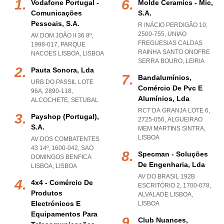
Vodafone Portugal -
Molde Ceramics - Mic,
Comunicações
S.a.
Pessoais, S.a.
R INÁCIO PERDIGÃO 10,
2500-755
,
UNIAO
AV DOM JOÃO II 36 8º,
FREGUESIAS CALDAS
1998-017
,
PARQUE
RAINHA SANTO ONOFRE
NACOES LISBOA
,
LISBOA
SERRA BOURO
,
LEIRIA
Pauta Sonora, Lda
Bandalumínios,
URB DO PASSIL LOTE
Comércio De Pvc E
96A, 2890-118
,
Alumínios, Lda
ALCOCHETE
,
SETUBAL
RCT DA GRANJA LOTE 6,
Payshop (portugal),
2725-056
,
ALGUEIRAO
S.a.
MEM MARTINS SINTRA
,
LISBOA
AV DOS COMBATENTES
43 14º, 1600-042
,
SAO
Specman - Soluções
DOMINGOS BENFICA
De Engenharia, Lda
LISBOA
,
LISBOA
AV DO BRASIL 192B
4x4 - Comércio De
ESCRITÓRIO 2, 1700-078
,
Produtos
ALVALADE LISBOA
,
Electrónicos E
LISBOA
Equipamentos Para
Club Nuances,