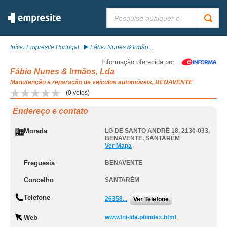
Pesquisar:
Início Empresite Portugal
Fábio Nunes & Irmão...
Informação oferecida por
Fábio Nunes & Irmãos, Lda
Manutenção e reparação de veículos automóveis, BENAVENTE
(
0
votos)
Endereço e contato
Morada
LG DE SANTO ANDRÉ 18, 2130-033
,
BENAVENTE
,
SANTARÉM
Ver Mapa
Freguesia
BENAVENTE
Concelho
SANTARÉM
Telefone
26358...
Ver Telefone
Web
www.fni-lda.pt/index.html