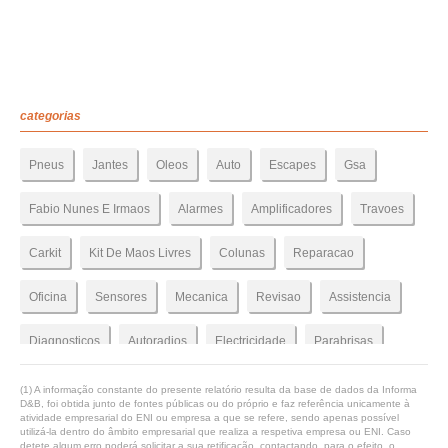
categorias
Pneus
Jantes
Oleos
Auto
Escapes
Gsa
Fabio Nunes E Irmaos
Alarmes
Amplificadores
Travoes
Carkit
Kit De Maos Livres
Colunas
Reparacao
Oficina
Sensores
Mecanica
Revisao
Assistencia
Diagnosticos
Autoradios
Electricidade
Parabrisas
(1) A informação constante do presente relatório resulta da base de dados da Informa
D&B, foi obtida junto de fontes públicas ou do próprio e faz referência unicamente à
atividade empresarial do ENI ou empresa a que se refere, sendo apenas possível
utilizá-la dentro do âmbito empresarial que realiza a respetiva empresa ou ENI. Caso
detete algum erro poderá solicitar a sua retificação, contactando, para o efeito, o