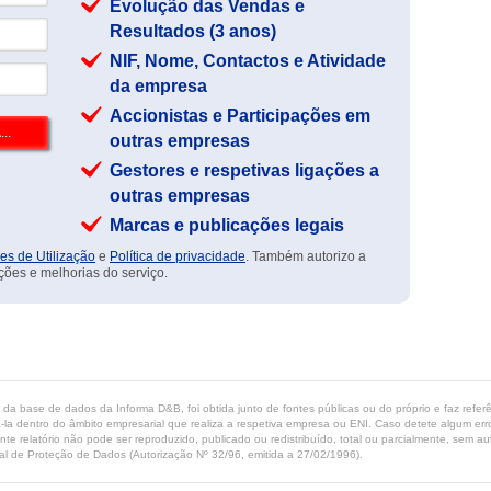
Evolução das Vendas e
Resultados (3 anos)
NIF, Nome, Contactos e Atividade
da empresa
Accionistas e Participações em
outras empresas
Gestores e respetivas ligações a
outras empresas
Marcas e publicações legais
es de Utilização
e
Política de privacidade
. Também autorizo a
ções e melhorias do serviço.
ta da base de dados da Informa D&B, foi obtida junto de fontes públicas ou do próprio e faz refe
-la dentro do âmbito empresarial que realiza a respetiva empresa ou ENI. Caso detete algum erro 
ente relatório não pode ser reproduzido, publicado ou redistribuído, total ou parcialmente, sem
l de Proteção de Dados (Autorização Nº 32/96, emitida a 27/02/1996).