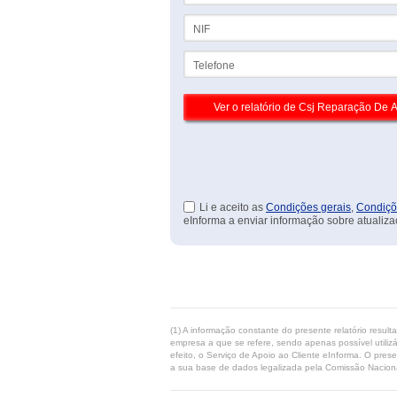
NIF
Telefone
Li e aceito as
Condições gerais
,
Condiçõ
eInforma a enviar informação sobre atualiza
(1) A informação constante do presente relatório resul
empresa a que se refere, sendo apenas possível utilizá
efeito, o Serviço de Apoio ao Cliente eInforma. O pres
a sua base de dados legalizada pela Comissão Naciona