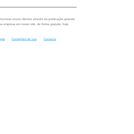
ncontrar novos clientes através da publicação gratuita
a empresa em nosso site, de forma gratuita, hoje
ugal
Condições de uso
Contacto