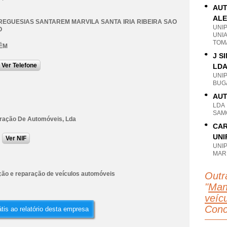
AUT
ALE
REGUESIAS SANTAREM MARVILA SANTA IRIA RIBEIRA SAO
UNI
O
UNI
TOM
ÉM
J S
Ver Telefone
LD
UNI
BUG
AUT
LDA
SAM
ração De Automóveis, Lda
CAR
UNI
Ver NIF
UNI
MAR
ão e reparação de veículos automóveis
Outr
"
Man
veícu
Conc
tis ao relatório desta empresa