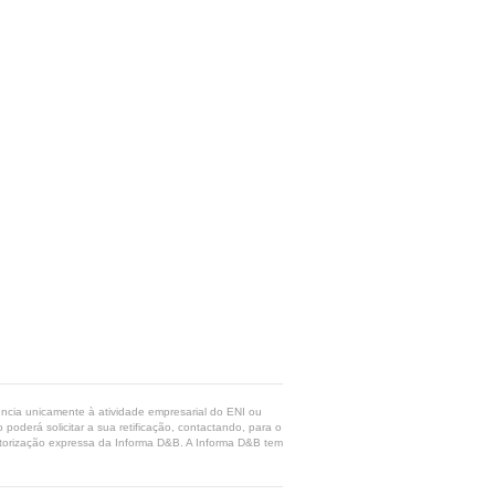
rência unicamente à atividade empresarial do ENI ou
poderá solicitar a sua retificação, contactando, para o
 autorização expressa da Informa D&B. A Informa D&B tem