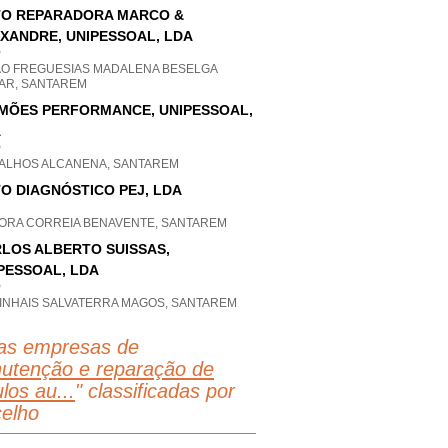
O REPARADORA MARCO &
XANDRE, UNIPESSOAL, LDA
P
AO FREGUESIAS MADALENA BESELGA
AR, SANTAREM
IMÕES PERFORMANCE, UNIPESSOAL,
A
P
ALHOS ALCANENA, SANTAREM
O DIAGNÓSTICO PEJ, LDA
ORA CORREIA BENAVENTE, SANTAREM
LOS ALBERTO SUISSAS,
PESSOAL, LDA
P
INHAIS SALVATERRA MAGOS, SANTAREM
as empresas de
utenção e reparação de
los au...
" classificadas por
elho