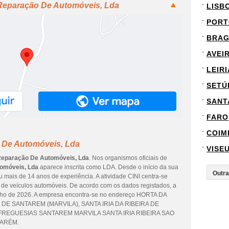
 Reparação De Automóveis, Lda
LISB
PORT
BRA
AVEI
LEIRI
SETÚ
SANT
FARO
COIM
 De Automóveis, Lda
VISE
Reparação De Automóveis, Lda
. Nos organismos oficiais de
omóveis, Lda
aparece inscrita como LDA. Desde o início da sua
u mais de 14 anos de experiência. A atividade CINI centra-se
e veículos automóveis. De acordo com os dados registados, a
julho de 2026. A empresa encontra-se no endereço HORTA DA
 DE SANTAREM (MARVILA), SANTA IRIA DA RIBEIRA DE
O FREGUESIAS SANTAREM MARVILA SANTA IRIA RIBEIRA SAO
NTARÉM.