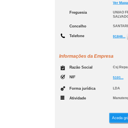
Ver Mapa
Freguesia
UNIAO F
SALVAD
Concelho
SANTAR
Telefone
91846...
Informações da Empresa
Razão Social
Csj Repa
NIF
5101...
Forma jurídica
LDA
Atividade
Manutenç
Aceda grá