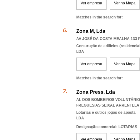
Ver empresa
Ver no Mapa
Matches in the search for:
Zona M, Lda
AV JOSÉ DA COSTA MEALHA 133 R/
Construção de edifícios (residenciai
LDA
Ver empresa
Ver no Mapa
Matches in the search for:
Zona Press, Lda
AL DOS BOMBEIROS VOLUNTÁRIOS 
FREGUESIAS SEIXAL ARRENTELA 
Lotarias e outros jogos de aposta
LDA
Designação comercial: LOTARIAS
Ver empresa
Ver no Mapa