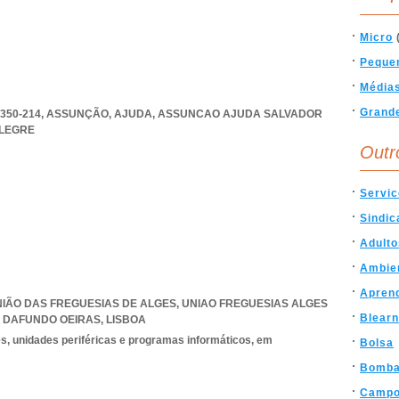
Micro
Peque
Média
Grand
350-214, ASSUNÇÃO, AJUDA
,
ASSUNCAO AJUDA SALVADOR
LEGRE
Outr
Servi
Sindic
Adulto
Ambie
Apren
 UNIÃO DAS FREGUESIAS DE ALGES
,
UNIAO FREGUESIAS ALGES
Blearn
 DAFUNDO OEIRAS
,
LISBOA
, unidades periféricas e programas informáticos, em
Bolsa
Bomb
Campo