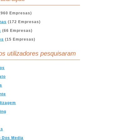
(960 Empresas)
nas
(172 Empresas)
s
(66 Empresas)
es
(15 Empresas)
os utilizadores pesquisaram
cos
ato
s
nte
dizagem
ing
as
 Dos Media