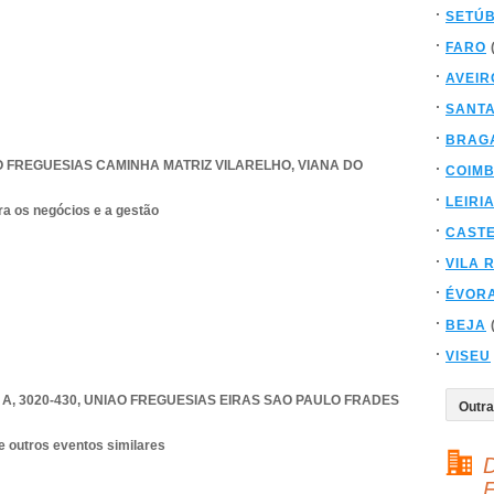
SETÚ
FARO
AVEIR
SANT
BRAG
O FREGUESIAS CAMINHA MATRIZ VILARELHO
,
VIANA DO
COIM
LEIRI
ra os negócios e a gestão
CAST
VILA 
ÉVOR
BEJA
VISEU
, 3020-430
,
UNIAO FREGUESIAS EIRAS SAO PAULO FRADES
e outros eventos similares
D
F