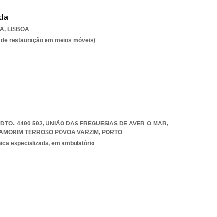
Lda
RA
,
LISBOA
es de restauração em meios móveis)
ºDTO., 4490-592, UNIÃO DAS FREGUESIAS DE AVER-O-MAR
,
 AMORIM TERROSO POVOA VARZIM
,
PORTO
nica especializada, em ambulatório