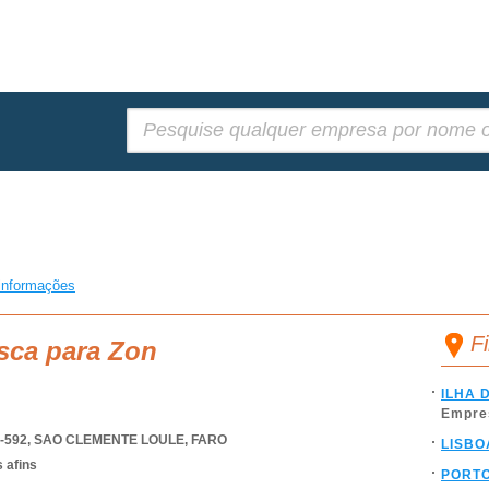
Pesquisar:
informações
F
sca para Zon
ILHA 
Empre
-592
,
SAO CLEMENTE LOULE
,
FARO
LISBO
 afins
PORT