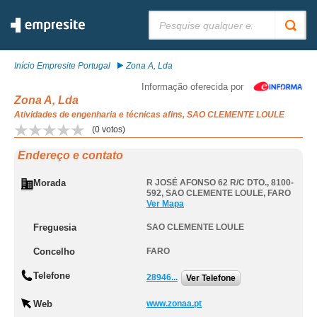
Pesquisar:
Início Empresite Portugal
Zona A, Lda
Informação oferecida por
Zona A, Lda
Atividades de engenharia e técnicas afins, SAO CLEMENTE LOULE
(
0
votos)
Endereço e contato
Morada
R JOSÉ AFONSO 62 R/C DTO., 8100-
592
,
SAO CLEMENTE LOULE
,
FARO
Ver Mapa
Freguesia
SAO CLEMENTE LOULE
Concelho
FARO
Telefone
28946...
Ver Telefone
Web
www.zonaa.pt