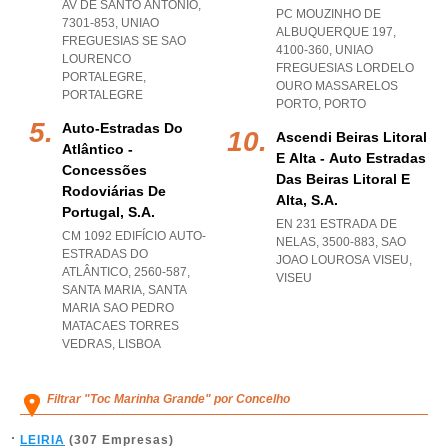
AV DE SANTO ANTÓNIO,
PC MOUZINHO DE
7301-853
,
UNIAO
ALBUQUERQUE 197,
FREGUESIAS SE SAO
4100-360
,
UNIAO
LOURENCO
FREGUESIAS LORDELO
PORTALEGRE
,
OURO MASSARELOS
PORTALEGRE
PORTO
,
PORTO
Auto-Estradas Do
Ascendi Beiras Litoral
Atlântico -
E Alta - Auto Estradas
Concessões
Das Beiras Litoral E
Rodoviárias De
Alta, S.a.
Portugal, S.a.
EN 231 ESTRADA DE
CM 1092 EDIFÍCIO AUTO-
NELAS, 3500-883
,
SAO
ESTRADAS DO
JOAO LOUROSA VISEU
,
ATLÂNTICO, 2560-587,
VISEU
SANTA MARIA
,
SANTA
MARIA SAO PEDRO
MATACAES TORRES
VEDRAS
,
LISBOA
Filtrar "Toc Marinha Grande" por Concelho
LEIRIA
(307 Empresas)