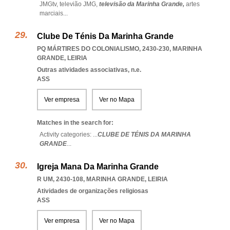
JMGtv,
televião JMG,
televisão da Marinha Grande,
artes
marciais
...
Clube De Ténis Da Marinha Grande
PQ MÁRTIRES DO COLONIALISMO, 2430-230
,
MARINHA
GRANDE
,
LEIRIA
Outras atividades associativas, n.e.
ASS
Ver empresa
Ver no Mapa
Matches in the search for:
Activity categories: ...
CLUBE DE TÉNIS DA MARINHA
GRANDE
...
Igreja Mana Da Marinha Grande
R UM, 2430-108
,
MARINHA GRANDE
,
LEIRIA
Atividades de organizações religiosas
ASS
Ver empresa
Ver no Mapa