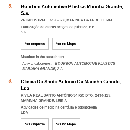
Bourbon Automotive Plastics Marinha Grande,
S.a.
ZN INDUSTRIAL, 2430-028
,
MARINHA GRANDE
,
LEIRIA
Fabricação de outros artigos de plástico, n.e.
SA
Ver empresa
Ver no Mapa
Matches in the search for:
Activity categories: ...
BOURBON AUTOMOTIVE PLASTICS
MARINHA GRANDE,
S.A.
...
Clínica De Santo António Da Marinha Grande,
Lda
R VILA REAL SANTO ANTÓNIO 34 R/C DTO., 2430-115
,
MARINHA GRANDE
,
LEIRIA
Atividades de medicina dentária e odontologia
LDA
Ver empresa
Ver no Mapa