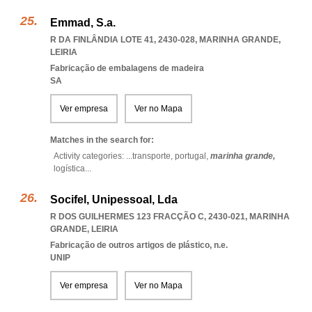
Emmad, S.a.
R DA FINLÂNDIA LOTE 41, 2430-028
,
MARINHA GRANDE
,
LEIRIA
Fabricação de embalagens de madeira
SA
Ver empresa
Ver no Mapa
Matches in the search for:
Activity categories: ...
transporte,
portugal,
marinha grande,
logística
...
Socifel, Unipessoal, Lda
R DOS GUILHERMES 123 FRACÇÃO C, 2430-021
,
MARINHA
GRANDE
,
LEIRIA
Fabricação de outros artigos de plástico, n.e.
UNIP
Ver empresa
Ver no Mapa