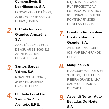
Combustíveis E
R QUINTA DAS LAMAS
Lubrificantes, S.a.
RUA PROJECTADA À
ESTRADA DA PAIÃ, 1679-
LAGOAS PARK EDIFÍCIO 3,
013
,
UNIAO FREGUESIAS
2740-266
,
PORTO SALVO
PONTINHA FAMOES
OEIRAS
,
LISBOA
ODIVELAS
,
LISBOA
El Corte Inglês -
Bourbon Automotive
Grandes Armazéns,
Plastics Marinha
S.a.
Grande, S.a.
AV ANTÓNIO AUGUSTO
ZN INDUSTRIAL, 2430-
DE AGUIAR 31, 1069-413
,
028
,
MARINHA GRANDE
,
AVENIDAS NOVAS
LEIRIA
LISBOA
,
LISBOA
Marques, S.a.
Santos Barosa -
R JOAQUIM MARQUES 34,
Vidros, S.a.
9600-049
,
PICO PEDRA
R SANTOS BAROSA 5,
RIBEIRA GRANDE
,
ILHA
2430-415
,
MARINHA
SAO MIGUEL PONTA
GRANDE
,
LEIRIA
DELGADA
Unidade Local De
Ascendi Norte - Auto-
Saúde Do Alto
Estradas Do Norte,
Alentejo, E.p.e.
S.a.