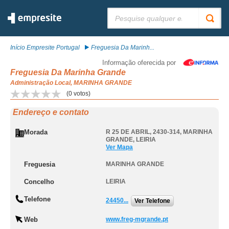
Pesquisar:
Início Empresite Portugal
Freguesia Da Marinh...
Informação oferecida por
Freguesia Da Marinha Grande
Administração Local, MARINHA GRANDE
(
0
votos)
Endereço e contato
Morada
R 25 DE ABRIL, 2430-314
,
MARINHA
GRANDE
,
LEIRIA
Ver Mapa
Freguesia
MARINHA GRANDE
Concelho
LEIRIA
Telefone
24450...
Ver Telefone
Web
www.freg-mgrande.pt