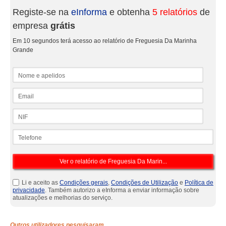
Registe-se na
eInforma
e obtenha
5 relatórios
de
empresa
grátis
Em 10 segundos terá acesso ao relatório de Freguesia Da Marinha
Grande
Nome e apelidos
Email
NIF
Telefone
Li e aceito as
Condições gerais
,
Condições de Utilização
e
Política de
privacidade
. Também autorizo a eInforma a enviar informação sobre
atualizações e melhorias do serviço.
Outros utilizadores pesquisaram