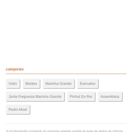
categorias
Vidro
Moldes
Marinha Grande
Executivo
Junta Freguesia Marinha Grande
Pinhal Do Rei
Assembleia
Pedro Moel
(1) A informação constante do presente relatório resulta da base de dados da Informa