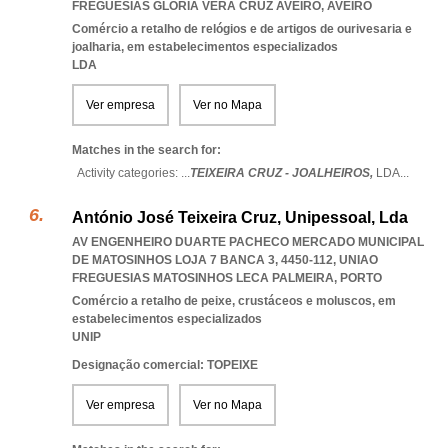
FREGUESIAS GLORIA VERA CRUZ AVEIRO
,
AVEIRO
Comércio a retalho de relógios e de artigos de ourivesaria e
joalharia, em estabelecimentos especializados
LDA
Ver empresa
Ver no Mapa
Matches in the search for:
Activity categories: ...
TEIXEIRA CRUZ - JOALHEIROS,
LDA
...
António José Teixeira Cruz, Unipessoal, Lda
AV ENGENHEIRO DUARTE PACHECO MERCADO MUNICIPAL
DE MATOSINHOS LOJA 7 BANCA 3, 4450-112
,
UNIAO
FREGUESIAS MATOSINHOS LECA PALMEIRA
,
PORTO
Comércio a retalho de peixe, crustáceos e moluscos, em
estabelecimentos especializados
UNIP
Designação comercial: TOPEIXE
Ver empresa
Ver no Mapa