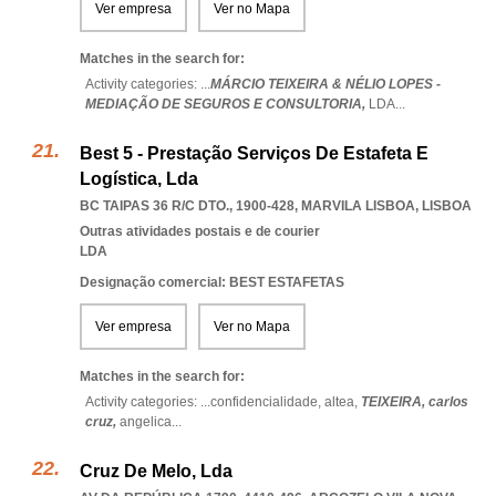
Ver empresa
Ver no Mapa
Matches in the search for:
Activity categories: ...
MÁRCIO TEIXEIRA & NÉLIO LOPES -
MEDIAÇÃO DE SEGUROS E CONSULTORIA,
LDA
...
Best 5 - Prestação Serviços De Estafeta E
Logística, Lda
BC TAIPAS 36 R/C DTO., 1900-428
,
MARVILA LISBOA
,
LISBOA
Outras atividades postais e de courier
LDA
Designação comercial: BEST ESTAFETAS
Ver empresa
Ver no Mapa
Matches in the search for:
Activity categories: ...
confidencialidade,
altea,
TEIXEIRA,
carlos
cruz,
angelica
...
Cruz De Melo, Lda