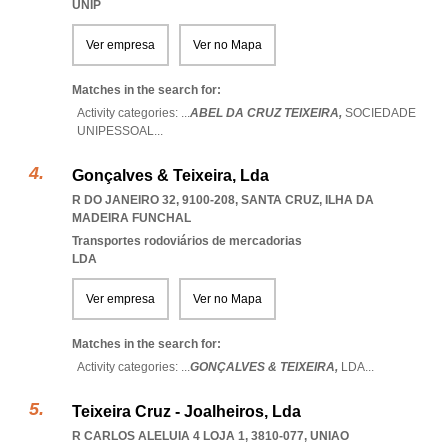
UNIP
Ver empresa
Ver no Mapa
Matches in the search for:
Activity categories: ...
ABEL DA CRUZ TEIXEIRA,
SOCIEDADE
UNIPESSOAL
...
Gonçalves & Teixeira, Lda
R DO JANEIRO 32, 9100-208
,
SANTA CRUZ
,
ILHA DA
MADEIRA FUNCHAL
Transportes rodoviários de mercadorias
LDA
Ver empresa
Ver no Mapa
Matches in the search for:
Activity categories: ...
GONÇALVES & TEIXEIRA,
LDA
...
Teixeira Cruz - Joalheiros, Lda
R CARLOS ALELUIA 4 LOJA 1, 3810-077
,
UNIAO