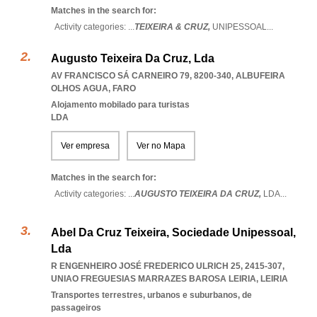
Matches in the search for:
Activity categories: ...
TEIXEIRA & CRUZ,
UNIPESSOAL
...
Augusto Teixeira Da Cruz, Lda
AV FRANCISCO SÁ CARNEIRO 79, 8200-340
,
ALBUFEIRA
OLHOS AGUA
,
FARO
Alojamento mobilado para turistas
LDA
Ver empresa
Ver no Mapa
Matches in the search for:
Activity categories: ...
AUGUSTO TEIXEIRA DA CRUZ,
LDA
...
Abel Da Cruz Teixeira, Sociedade Unipessoal,
Lda
R ENGENHEIRO JOSÉ FREDERICO ULRICH 25, 2415-307
,
UNIAO FREGUESIAS MARRAZES BAROSA LEIRIA
,
LEIRIA
Transportes terrestres, urbanos e suburbanos, de
passageiros