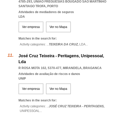
4785-293
,
UNIAO FREGUESIAS BOUGADO SAO MARTINHO
SANTIAGO TROFA
,
PORTO
Atividades de mediadores de seguros
LDA
Ver empresa
Ver no Mapa
Matches in the search for:
Activity categories: ...
TEIXEIRA DA CRUZ,
LDA
...
José Cruz Teixeira - Peritagens, Unipessoal,
Lda
R ROSA MOTA 102, 5370-477
,
MIRANDELA
,
BRAGANCA
Atividades de avaliação de riscos e danos
UNIP
Ver empresa
Ver no Mapa
Matches in the search for:
Activity categories: ...
JOSÉ CRUZ TEIXEIRA - PERITAGENS,
UNIPESSOAL
...