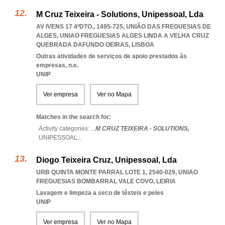
M Cruz Teixeira - Solutions, Unipessoal, Lda
AV IVENS 17 4ºDTO., 1495-725, UNIÃO DAS FREGUESIAS DE
ALGES
,
UNIAO FREGUESIAS ALGES LINDA A VELHA CRUZ
QUEBRADA DAFUNDO OEIRAS
,
LISBOA
Outras atividades de serviços de apoio prestados às
empresas, n.e.
UNIP
Ver empresa
Ver no Mapa
Matches in the search for:
Activity categories: ...
M CRUZ TEIXEIRA - SOLUTIONS,
UNIPESSOAL
...
Diogo Teixeira Cruz, Unipessoal, Lda
URB QUINTA MONTE PARRAL LOTE 1, 2540-029
,
UNIAO
FREGUESIAS BOMBARRAL VALE COVO
,
LEIRIA
Lavagem e limpeza a seco de têxteis e peles
UNIP
Ver empresa
Ver no Mapa