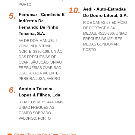
PORTO
Aedl - Auto-Estradas
Ferromar - Comércio E
Do Douro Litoral, S.a.
Indústria De
R DE CANAS 57 EDIFÍCIO
Fernando De Pinho
DE PORTAGEM A41
Teixeira, S.a.
MEDAS, 4515-366
,
UNIAO
FREGUESIAS MELRES
AV DE DOM MANUEL I
MEDAS GONDOMAR
,
ZONA INDUSTRIAL
PORTO
NORTE, 3880-109, UNIÃO
DAS FREGUESIAS DE
OVAR, SÃO JOÃO
,
UNIAO
FREGUESIAS OVAR SAO
JOAO ARADA VICENTE
PEREIRA JUSA
,
AVEIRO
António Teixeira
Lopes & Filhos, Lda
R DA COSTA 75, 4440-049
,
UNIAO FREGUESIAS
CAMPO SOBRADO
VALONGO
,
PORTO