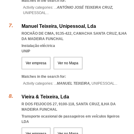
Matches in the search for:
Activity categories: ...
ANTÓNIO JOSÉ TEIXEIRA CRUZ,
UNIPESSOAL
...
Manuel Teixeira, Unipessoal, Lda
ROCHÃO DE CIMA, 9135-422
,
CAMACHA SANTA CRUZ
,
ILHA
DA MADEIRA FUNCHAL
Instalação eléctrica
UNIP
Ver empresa
Ver no Mapa
Matches in the search for:
Activity categories: ...
MANUEL TEIXEIRA,
UNIPESSOAL
...
Vieira & Teixeira, Lda
R DOS FEIJOCOS 27, 9100-118
,
SANTA CRUZ
,
ILHA DA
MADEIRA FUNCHAL
Transporte ocasional de passageiros em veículos ligeiros
LDA
Ver empresa
Ver no Mapa