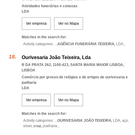
Atividades funerárias e conexas
LDA
Ver empresa
Ver no Mapa
Matches in the search for:
Activity categories: ...
AGÊNCIA FUNERÁRIA TEIXEIRA,
LDA
...
Ourivesaria João Teixeira, Lda
R DA PRATA 262, 1100-423
,
SANTA MARIA MAIOR LISBOA
,
LISBOA
Comércio por grosso de relógios e de artigos de ourivesaria e
joalharia
LDA
Ver empresa
Ver no Mapa
Matches in the search for:
Activity categories: ...
OURIVESARIA JOÃO TEIXEIRA,
LDA,
aço,
silver,
cruz,
joalharia
...