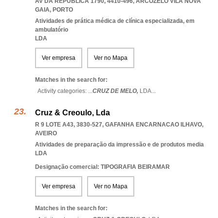
AV DA REPÚBLICA 1790, 4410-496
,
ARCOZELO VILA NOVA
GAIA
,
PORTO
Atividades de prática médica de clínica especializada, em
ambulatório
LDA
Ver empresa
Ver no Mapa
Matches in the search for:
Activity categories: ...
CRUZ DE MELO,
LDA
...
Cruz & Creoulo, Lda
R 9 LOTE A43, 3830-527
,
GAFANHA ENCARNACAO ILHAVO
,
AVEIRO
Atividades de preparação da impressão e de produtos media
LDA
Designação comercial: TIPOGRAFIA BEIRAMAR
Ver empresa
Ver no Mapa
Matches in the search for: