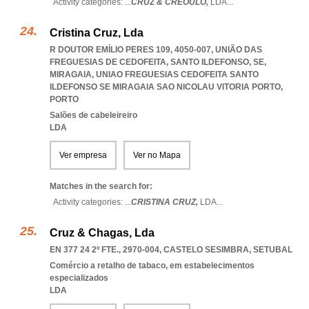
Activity categories: ...
CRUZ & CREOULO,
LDA
...
Cristina Cruz, Lda
R DOUTOR EMÍLIO PERES 109, 4050-007, UNIÃO DAS
FREGUESIAS DE CEDOFEITA, SANTO ILDEFONSO, SE,
MIRAGAIA
,
UNIAO FREGUESIAS CEDOFEITA SANTO
ILDEFONSO SE MIRAGAIA SAO NICOLAU VITORIA PORTO
,
PORTO
Salões de cabeleireiro
LDA
Ver empresa
Ver no Mapa
Matches in the search for:
Activity categories: ...
CRISTINA CRUZ,
LDA
...
Cruz & Chagas, Lda
EN 377 24 2º FTE., 2970-004
,
CASTELO SESIMBRA
,
SETUBAL
Comércio a retalho de tabaco, em estabelecimentos
especializados
LDA