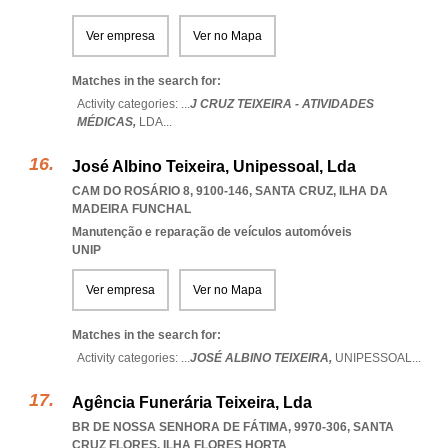
Ver empresa
Ver no Mapa
Matches in the search for:
Activity categories: ...
J CRUZ TEIXEIRA - ATIVIDADES
MÉDICAS,
LDA
...
José Albino Teixeira, Unipessoal, Lda
CAM DO ROSÁRIO 8, 9100-146
,
SANTA CRUZ
,
ILHA DA
MADEIRA FUNCHAL
Manutenção e reparação de veículos automóveis
UNIP
Ver empresa
Ver no Mapa
Matches in the search for:
Activity categories: ...
JOSÉ ALBINO TEIXEIRA,
UNIPESSOAL
...
Agência Funerária Teixeira, Lda
BR DE NOSSA SENHORA DE FÁTIMA, 9970-306
,
SANTA
CRUZ FLORES
,
ILHA FLORES HORTA