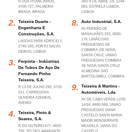
R DOS PITANCINHOS,
JRD 9 DE ABRIL 1/5, 1249-
4700-727
,
PALMEIRA
083
,
ESTRELA LISBOA
,
BRAGA
,
BRAGA
LISBOA
Teixeira Duarte -
Auto Industrial, S.a.
Engenharia E
AV FERNÃO DE
Construções, S.a.
MAGALHÃES 333, 3000-
176, UNIÃO DAS
LAGOAS PARK EDIFÍCIO 2,
FREGUESIAS DE
2740-265
,
PORTO SALVO
COIMBRA (SE NOVA,
OEIRAS
,
LISBOA
SANTA CRUZ
,
UNIAO
FREGUESIAS COIMBRA
Ferpinta - Indústrias
SE NOVA SANTA CRUZ
De Tubos De Aço De
ALMEDINA SAO
Fernando Pinho
BARTOLOMEU
,
COIMBRA
Teixeira, S.a.
Teixeira & Martins -
R 13 DE JULHO 295, 3720-
Automóveis, Lda
011
,
CARREGOSA
OLIVEIRA AZEMEIS
,
AV DE CABO VERDE LOTE
AVEIRO
14/16, 4900-568
,
UNIAO
FREGUESIAS VIANA
Teixeira, Pinto &
CASTELO SANTA MARIA
Soares, S.a.
MAIOR MONSERRATE
R DO OUTEIRO 677, 4600-
MEADELA
,
VIANA DO
758
,
TELOES AMARANTE
,
CASTELO