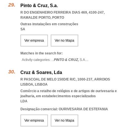
Pinto & Cruz, S.a.
R DO ENGENHEIRO FERREIRA DIAS 469, 4100-247
,
RAMALDE PORTO
,
PORTO
Outras instalações em construções
SA
Ver empresa
Ver no Mapa
Matches in the search for:
Activity categories: ...
PINTO & CRUZ,
S.A.
...
Cruz & Soares, Lda
R PASCOAL DE MELO 150D/E R/C, 1000-237
,
ARROIOS
LISBOA
,
LISBOA
Comércio a retalho de relógios e de artigos de ourivesaria e
joalharia, em estabelecimentos especializados
LDA
Designação comercial: OURIVESARIA DE ESTEFANIA
Ver empresa
Ver no Mapa