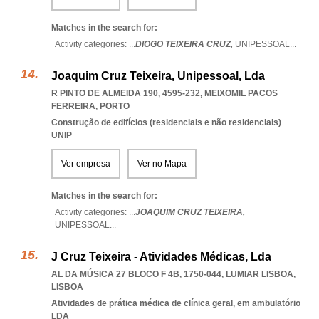
Matches in the search for:
Activity categories: ...
DIOGO TEIXEIRA CRUZ,
UNIPESSOAL
...
Joaquim Cruz Teixeira, Unipessoal, Lda
R PINTO DE ALMEIDA 190, 4595-232
,
MEIXOMIL PACOS
FERREIRA
,
PORTO
Construção de edifícios (residenciais e não residenciais)
UNIP
Ver empresa
Ver no Mapa
Matches in the search for:
Activity categories: ...
JOAQUIM CRUZ TEIXEIRA,
UNIPESSOAL
...
J Cruz Teixeira - Atividades Médicas, Lda
AL DA MÚSICA 27 BLOCO F 4B, 1750-044
,
LUMIAR LISBOA
,
LISBOA
Atividades de prática médica de clínica geral, em ambulatório
LDA