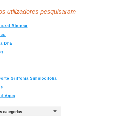
os utilizadores pesquisaram
tural Biotona
nes
pa Dha
es
Forte Griffonia Simplocifolia
os
ti Agua