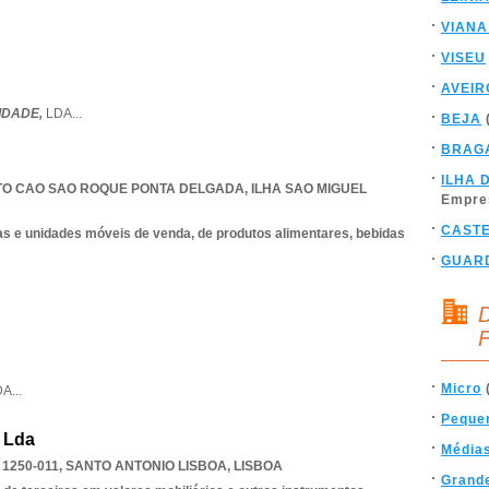
VIANA
VISEU
AVEIR
IDADE,
LDA
...
BEJA
BRAG
ILHA 
O CAO SAO ROQUE PONTA DELGADA
,
ILHA SAO MIGUEL
Empre
CAST
as e unidades móveis de venda, de produtos alimentares, bebidas
GUAR
D
F
Micro
DA
...
Peque
 Lda
Média
1250-011
,
SANTO ANTONIO LISBOA
,
LISBOA
Grand