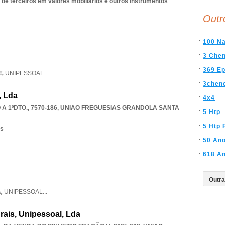
 de terceiros em valores mobiliários e outros instrumentos
Outr
100 Na
3 Che
369 E
E,
UNIPESSOAL
...
3chen
, Lda
4x4
A 1ºDTO., 7570-186
,
UNIAO FREGUESIAS GRANDOLA SANTA
5 Htp
5 Htp 
os
50 An
618 An
A,
UNIPESSOAL
...
rais, Unipessoal, Lda