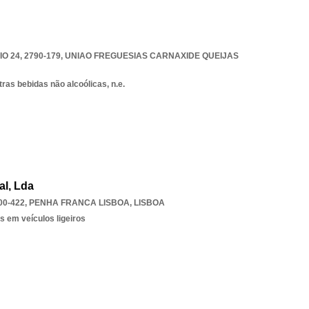
 24, 2790-179
,
UNIAO FREGUESIAS CARNAXIDE QUEIJAS
ras bebidas não alcoólicas, n.e.
l, Lda
00-422
,
PENHA FRANCA LISBOA
,
LISBOA
s em veículos ligeiros