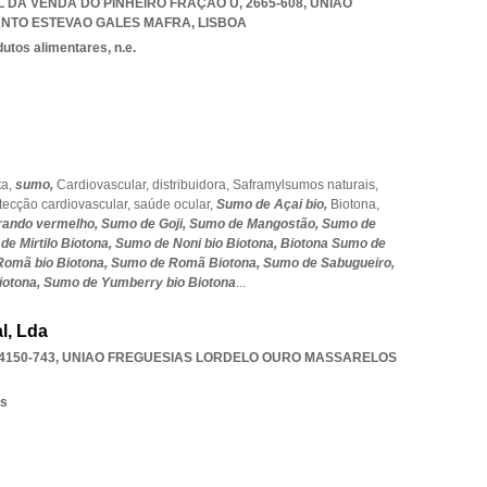
 DA VENDA DO PINHEIRO FRAÇÃO U, 2665-608
,
UNIAO
ANTO ESTEVAO GALES MAFRA
,
LISBOA
utos alimentares, n.e.
ta,
sumo,
Cardiovascular,
distribuidora,
Saframylsumos naturais,
tecção cardiovascular,
saúde ocular,
Sumo de Açai bio,
Biotona,
rando vermelho,
Sumo de Goji,
Sumo de Mangostão,
Sumo de
de Mirtilo Biotona,
Sumo de Noni bio Biotona,
Biotona Sumo de
omã bio Biotona,
Sumo de Romã Biotona,
Sumo de Sabugueiro,
iotona,
Sumo de Yumberry bio Biotona
...
l, Lda
4150-743
,
UNIAO FREGUESIAS LORDELO OURO MASSARELOS
os