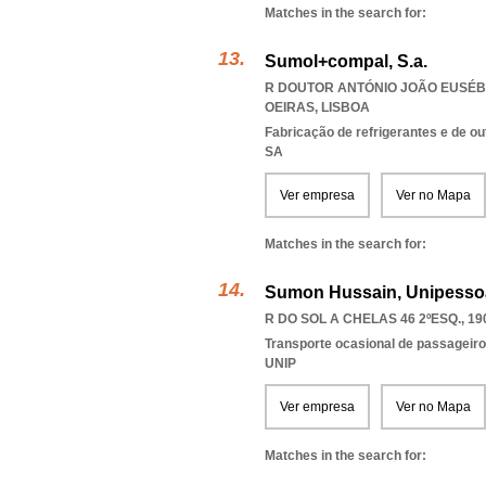
Matches in the search for:
Sumol+compal, S.a.
R DOUTOR ANTÓNIO JOÃO EUSÉBIO
OEIRAS
,
LISBOA
Fabricação de refrigerantes e de out
SA
Ver empresa
Ver no Mapa
Matches in the search for:
Sumon Hussain, Unipessoa
R DO SOL A CHELAS 46 2ºESQ., 19
Transporte ocasional de passageiro
UNIP
Ver empresa
Ver no Mapa
Matches in the search for: