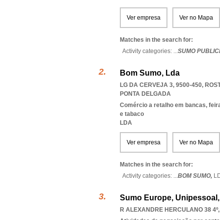
Ver empresa
Ver no Mapa
Matches in the search for:
Activity categories: ...
SUMO PUBLIC
Bom Sumo, Lda
LG DA CERVEJA 3, 9500-450
,
ROST
PONTA DELGADA
Comércio a retalho em bancas, feir
e tabaco
LDA
Ver empresa
Ver no Mapa
Matches in the search for:
Activity categories: ...
BOM SUMO,
L
Sumo Europe, Unipessoal,
R ALEXANDRE HERCULANO 38 4º, 