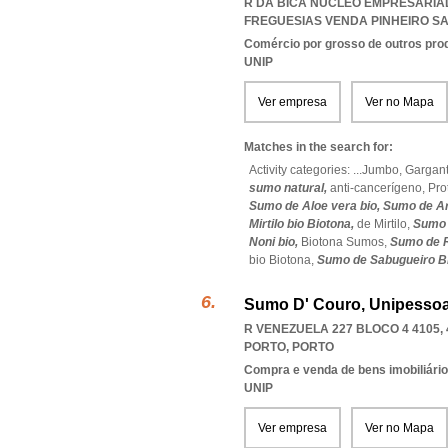
R DA BICA NÚCLEO EMPRESARIAL
FREGUESIAS VENDA PINHEIRO S
Comércio por grosso de outros prod
UNIP
Ver empresa
Ver no Mapa
Matches in the search for:
Activity categories: ...
Jumbo,
Gargan
sumo natural,
anti-cancerígeno,
Pro
Sumo de Aloe vera bio,
Sumo de A
Mirtilo bio Biotona,
de Mirtilo,
Sumo 
Noni bio,
Biotona Sumos,
Sumo de R
bio Biotona,
Sumo de Sabugueiro B
Sumo D' Couro, Unipessoa
R VENEZUELA 227 BLOCO 4 4105, 
PORTO
,
PORTO
Compra e venda de bens imobiliári
UNIP
Ver empresa
Ver no Mapa