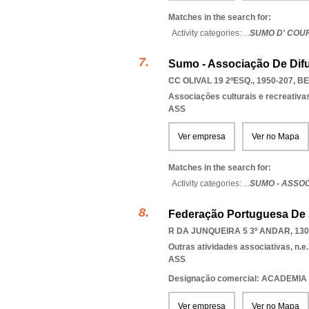
Matches in the search for:
Activity categories: ...
SUMO D' COU
Sumo - Associação De Difu
CC OLIVAL 19 2ºESQ., 1950-207
,
BE
Associações culturais e recreativa
ASS
Ver empresa
Ver no Mapa
Matches in the search for:
Activity categories: ...
SUMO - ASSO
Federação Portuguesa De
R DA JUNQUEIRA 5 3º ANDAR, 130
Outras atividades associativas, n.e.
ASS
Designação comercial: ACADEMI
Ver empresa
Ver no Mapa