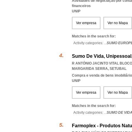
Atividades de negociação por conta
financeiros
UNIP
Ver empresa
Ver no Mapa
Matches in the search for:
Activity categories: ...
SUMO EUROP
Sumo De Vida, Unipessoal
R ANTÓNIO JACINTO VITAL BLOCO 
MARGARIDA SERRA
,
SETUBAL
Compra e venda de bens imobiliári
UNIP
Ver empresa
Ver no Mapa
Matches in the search for:
Activity categories: ...
SUMO DE VID
Farmoplex - Produtos Natu