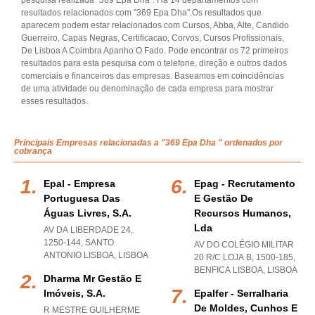
pesquisa realizada "369 Epa Dha". Há 14 departamentos com
resultados relacionados com "369 Epa Dha".Os resultados que
aparecem podem estar relacionados com Cursos, Abba, Alte, Candido
Guerreiro, Capas Negras, Certificacao, Corvos, Cursos Profissionais,
De Lisboa A Coimbra Apanho O Fado. Pode encontrar os 72 primeiros
resultados para esta pesquisa com o telefone, direção e outros dados
comerciais e financeiros das empresas. Baseamos em coincidências
de uma atividade ou denominação de cada empresa para mostrar
esses resultados.
Principais Empresas relacionadas a "369 Epa Dha " ordenados por
cobrança
Epal - Empresa
Epag - Recrutamento
Portuguesa Das
E Gestão De
Águas Livres, S.a.
Recursos Humanos,
Lda
AV DA LIBERDADE 24,
1250-144
,
SANTO
AV DO COLÉGIO MILITAR
ANTONIO LISBOA
,
LISBOA
20 R/C LOJA B, 1500-185
,
BENFICA LISBOA
,
LISBOA
Dharma Mr Gestão E
Imóveis, S.a.
Epalfer - Serralharia
De Moldes, Cunhos E
R MESTRE GUILHERME