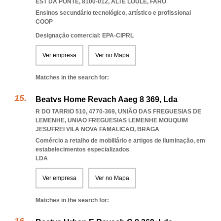
EST DA PONTE, 8100-012
,
ALTE LOULE
,
FARO
Ensinos secundário tecnológico, artístico e profissional
COOP
Designação comercial: EPA-CIPRL
Ver empresa
Ver no Mapa
Matches in the search for:
Beatvs Home Revach Aaeg 8 369, Lda
R DO TARRIO 510, 4770-369, UNIÃO DAS FREGUESIAS DE
LEMENHE
,
UNIAO FREGUESIAS LEMENHE MOUQUIM
JESUFREI VILA NOVA FAMALICAO
,
BRAGA
Comércio a retalho de mobiliário e artigos de iluminação, em
estabelecimentos especializados
LDA
Ver empresa
Ver no Mapa
Matches in the search for: