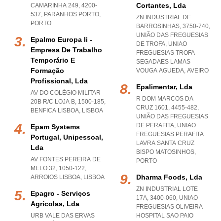
Cortantes, Lda
CAMARINHA 249, 4200-
537
,
PARANHOS PORTO
,
ZN INDUSTRIAL DE
PORTO
BARROSINHAS, 3750-740,
UNIÃO DAS FREGUESIAS
Epalmo Europa Ii -
DE TROFA
,
UNIAO
Empresa De Trabalho
FREGUESIAS TROFA
Temporário E
SEGADAES LAMAS
Formação
VOUGA AGUEDA
,
AVEIRO
Profissional, Lda
Epalimentar, Lda
AV DO COLÉGIO MILITAR
R DOM MARCOS DA
20B R/C LOJA B, 1500-185
,
CRUZ 1601, 4455-482,
BENFICA LISBOA
,
LISBOA
UNIÃO DAS FREGUESIAS
DE PERAFITA
,
UNIAO
Epam Systems
FREGUESIAS PERAFITA
Portugal, Unipessoal,
LAVRA SANTA CRUZ
Lda
BISPO MATOSINHOS
,
AV FONTES PEREIRA DE
PORTO
MELO 32, 1050-122
,
Dharma Foods, Lda
ARROIOS LISBOA
,
LISBOA
ZN INDUSTRIAL LOTE
Epagro - Serviços
17A, 3400-060
,
UNIAO
Agrícolas, Lda
FREGUESIAS OLIVEIRA
URB VALE DAS ERVAS
HOSPITAL SAO PAIO