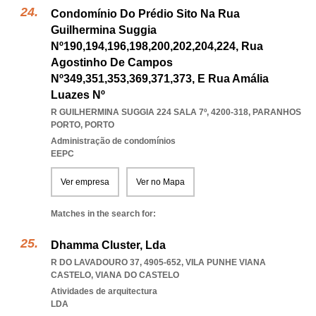
Condomínio Do Prédio Sito Na Rua
Guilhermina Suggia
Nº190,194,196,198,200,202,204,224, Rua
Agostinho De Campos
Nº349,351,353,369,371,373, E Rua Amália
Luazes Nº
R GUILHERMINA SUGGIA 224 SALA 7º, 4200-318
,
PARANHOS
PORTO
,
PORTO
Administração de condomínios
EEPC
Ver empresa
Ver no Mapa
Matches in the search for:
Dhamma Cluster, Lda
R DO LAVADOURO 37, 4905-652
,
VILA PUNHE VIANA
CASTELO
,
VIANA DO CASTELO
Atividades de arquitectura
LDA