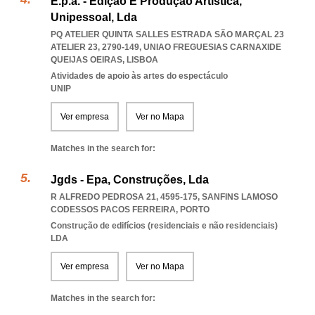
E.p.a. - Edição E Produção Artística,
Unipessoal, Lda
PQ ATELIER QUINTA SALLES ESTRADA SÃO MARÇAL 23
ATELIER 23, 2790-149
,
UNIAO FREGUESIAS CARNAXIDE
QUEIJAS OEIRAS
,
LISBOA
Atividades de apoio às artes do espectáculo
UNIP
Ver empresa
Ver no Mapa
Matches in the search for:
Jgds - Epa, Construções, Lda
R ALFREDO PEDROSA 21, 4595-175
,
SANFINS LAMOSO
CODESSOS PACOS FERREIRA
,
PORTO
Construção de edifícios (residenciais e não residenciais)
LDA
Ver empresa
Ver no Mapa
Matches in the search for: