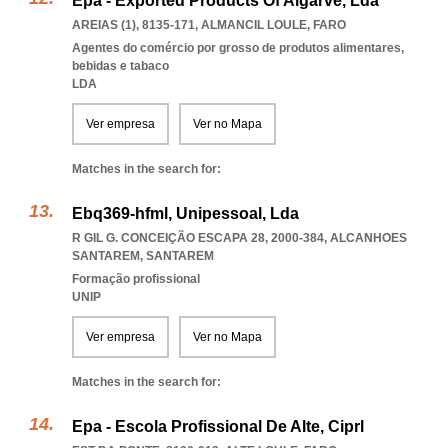
Epa - Exported Products Of Algarve, Lda
AREIAS (1), 8135-171
,
ALMANCIL LOULE
,
FARO
Agentes do comércio por grosso de produtos alimentares,
bebidas e tabaco
LDA
Ver empresa
Ver no Mapa
Matches in the search for:
Ebq369-hfml, Unipessoal, Lda
R GIL G. CONCEIÇÃO ESCAPA 28, 2000-384
,
ALCANHOES
SANTAREM
,
SANTAREM
Formação profissional
UNIP
Ver empresa
Ver no Mapa
Matches in the search for:
Epa - Escola Profissional De Alte, Ciprl