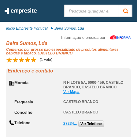
Pesquisar:
Início Empresite Portugal
Beira Sumos, Lda
Informação oferecida por
Beira Sumos, Lda
Comércio por grosso não especializado de produtos alimentares,
bebidas e tabaco, CASTELO BRANCO
(
1
voto)
Endereço e contato
Morada
R H LOTE 5A, 6000-459
,
CASTELO
BRANCO
,
CASTELO BRANCO
Ver Mapa
Freguesia
CASTELO BRANCO
Concelho
CASTELO BRANCO
Telefone
27234...
Ver Telefone