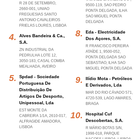
R 28 DE SETEMBRO,
9500-119
,
SAO PEDRO
2660-001
,
UNIAO
PONTA DELGADA
,
ILHA
FREGUESIAS SANTO
SAO MIGUEL PONTA
ANTONIO CAVALEIROS
DELGADA
FRIELAS LOURES
,
LISBOA
Eda - Electricidade
Alves Bandeira & Ca.,
Dos Açores, S.a.
S.a.
R FRANCISCO PEREIRA
ZN INDUSTRIAL DA
ATAÍDE 1, 9500-052
,
PEDRULHA LOTE 12,
PONTA DELGADA SAO
3050-183
,
CASAL COMBA
SEBASTIAO
,
ILHA SAO
MEALHADA
,
AVEIRO
MIGUEL PONTA DELGADA
Spdad - Sociedade
Ilídio Mota - Petróleos
Portuguesa De
E Derivados, Lda
Distribuição De
MAR DO RIO CÁVADO 571,
Artigos De Desporto,
4720-539
,
LAGO AMARES
,
Unipessoal, Lda
BRAGA
EST MONTE DA
Hospital Cuf
CABREIRA 1/1A, 2610-017
,
Descobertas, S.a.
ALFRAGIDE AMADORA
,
LISBOA
R MÁRIO BOTAS S/N,
1998-018
,
PARQUE