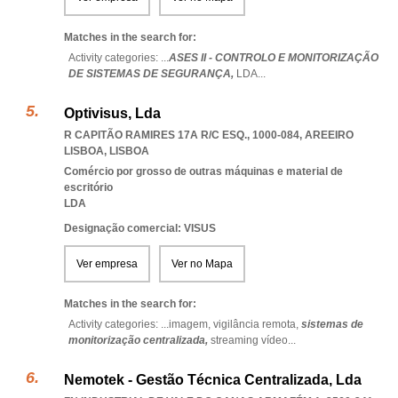
Matches in the search for:
Activity categories: ...
ASES II - CONTROLO E MONITORIZAÇÃO
DE SISTEMAS DE SEGURANÇA,
LDA
...
Optivisus, Lda
R CAPITÃO RAMIRES 17A R/C ESQ., 1000-084
,
AREEIRO
LISBOA
,
LISBOA
Comércio por grosso de outras máquinas e material de
escritório
LDA
Designação comercial: VISUS
Ver empresa
Ver no Mapa
Matches in the search for:
Activity categories: ...
imagem,
vigilância remota,
sistemas de
monitorização centralizada,
streaming vídeo
...
Nemotek - Gestão Técnica Centralizada, Lda