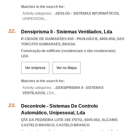
Matches in the search for:
Activity categories: ...
DEVLOU - SISTEMAS INFORMÁTICOS,
UNIPESSOAL
...
Densiprisma Ii - Sistemas Ventilados, Lda
R CIDADE DE GUIMARÃES 650 - PAVILHÃO B, 4800-858
,
SAO
TORCATO GUIMARAES
,
BRAGA
Construção de edifícios (residenciais e não residenciais)
LDA
Ver empresa
Ver no Mapa
Matches in the search for:
Activity categories: ...
DENSIPRISMA II - SISTEMAS
VENTILADOS,
LDA
...
Decontrole - Sistemas De Controlo
Automático, Unipessoal, Lda
QTA DA PEDREIRA LOTE 198 3ºDTO., 6005-002
,
ALCAINS
CASTELO BRANCO
,
CASTELO BRANCO