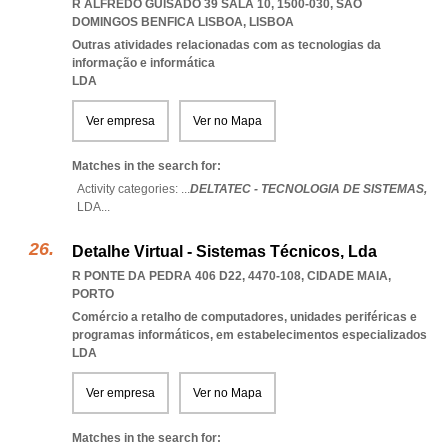
R ALFREDO GUISADO 39 SALA 10, 1500-030
,
SAO
DOMINGOS BENFICA LISBOA
,
LISBOA
Outras atividades relacionadas com as tecnologias da
informação e informática
LDA
Ver empresa
Ver no Mapa
Matches in the search for:
Activity categories: ...
DELTATEC - TECNOLOGIA DE SISTEMAS,
LDA
...
Detalhe Virtual - Sistemas Técnicos, Lda
R PONTE DA PEDRA 406 D22, 4470-108
,
CIDADE MAIA
,
PORTO
Comércio a retalho de computadores, unidades periféricas e
programas informáticos, em estabelecimentos especializados
LDA
Ver empresa
Ver no Mapa
Matches in the search for: