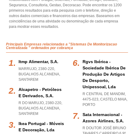
Seguranca, Consultoria, Gestao, Decoracao. Pode encontrar os 1200
primeiros resultados para esta pesquisa com o telefone, direção e
outros dados comerciais e financeiros das empresas. Baseamos em
coincidências de uma atividade ou denominação de cada empresa
para mostrar esses resultados.
Principais Empresas relacionadas a "Sistemas De Monitorizacao
Centralizada " ordenados por cobrança
Itmp Alimentar, S.a.
Rgvs Ibérica -
Sociedade Ibérica De
MARRUJO, 2380-220
,
Produção De Artigos
BUGALHOS ALCANENA
,
SANTAREM
De Desporto,
Unipessoal, Lda
Alcapetro - Petróleos
R CENTRAL DE MANDIM,
E Derivados, S.a.
4475-023
,
CASTELO MAIA
,
R DO MARUJO, 2380-220
,
PORTO
BUGALHOS ALCANENA
,
SANTAREM
Sata Internacional -
Azores Airlines, S.a.
Ikea Portugal - Móveis
R DOUTOR JOSÉ BRUNO
E Decoração, Lda
TAVARES CARREIRO 6 9º,