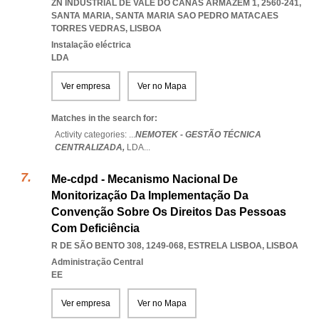
ZN INDUSTRIAL DE VALE DO CANAS ARMAZÉM 1, 2560-241,
SANTA MARIA
,
SANTA MARIA SAO PEDRO MATACAES
TORRES VEDRAS
,
LISBOA
Instalação eléctrica
LDA
Ver empresa
Ver no Mapa
Matches in the search for:
Activity categories: ...
NEMOTEK - GESTÃO TÉCNICA
CENTRALIZADA,
LDA
...
Me-cdpd - Mecanismo Nacional De
Monitorização Da Implementação Da
Convenção Sobre Os Direitos Das Pessoas
Com Deficiência
R DE SÃO BENTO 308, 1249-068
,
ESTRELA LISBOA
,
LISBOA
Administração Central
EE
Ver empresa
Ver no Mapa