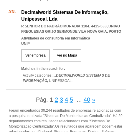
Decimalworld Sistemas De Informação,
Unipessoal, Lda
R SENHOR DO PADRÃO MORADIA 1104, 4415-533
,
UNIAO
FREGUESIAS GRIJO SERMONDE VILA NOVA GAIA
,
PORTO
Atividades de consultoria em informática
UNIP
Ver empresa
Ver no Mapa
Matches in the search for:
Activity categories: ...
DECIMALWORLD SISTEMAS DE
INFORMAÇÃO,
UNIPESSOAL
...
Pág.
1
2
3
4
5
...
40
»
Foram encontrados 30.244 resultados de empresas relacionadas com
a pesquisa realizada "Sistemas De Monitorizacao Centralizada". Há 29
departamentos com resultados relacionados com "Sistemas De
Monitorizacao Centralizada".Os resultados que aparecem podem estar
relacionados com Portugal, Sistemas, Formacao, Design, Software,