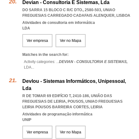
Devian - Consultoria E Sistemas, Lda
DO SARRA 15 BLOCO C R/C DTO., 2580-503
,
UNIAO
FREGUESIAS CARREGADO CADAFAIS ALENQUER
,
LISBOA
Atividades de consultoria em informática
LDA
Ver empresa
Ver no Mapa
Matches in the search for:
Activity categories: ...
DEVIAN - CONSULTORIA E SISTEMAS,
LDA
...
Devlou - Sistemas Informáticos, Unipessoal,
Lda
R DE TOMAR 69 EDIFÍCIO T, 2410-186, UNIÃO DAS
FREGUESIAS DE LEIRIA, POUSOS
,
UNIAO FREGUESIAS
LEIRIA POUSOS BARREIRA CORTES
,
LEIRIA
Atividades de programação informática
UNIP
Ver empresa
Ver no Mapa