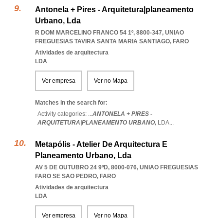
Antonela + Pires - Arquitetura|planeamento
Urbano, Lda
R DOM MARCELINO FRANCO 54 1º, 8800-347
,
UNIAO
FREGUESIAS TAVIRA SANTA MARIA SANTIAGO
,
FARO
Atividades de arquitectura
LDA
Ver empresa
Ver no Mapa
Matches in the search for:
Activity categories: ...
ANTONELA + PIRES -
ARQUITETURA|PLANEAMENTO URBANO,
LDA
...
Metapólis - Atelier De Arquitectura E
Planeamento Urbano, Lda
AV 5 DE OUTUBRO 24 9ºD, 8000-076
,
UNIAO FREGUESIAS
FARO SE SAO PEDRO
,
FARO
Atividades de arquitectura
LDA
Ver empresa
Ver no Mapa