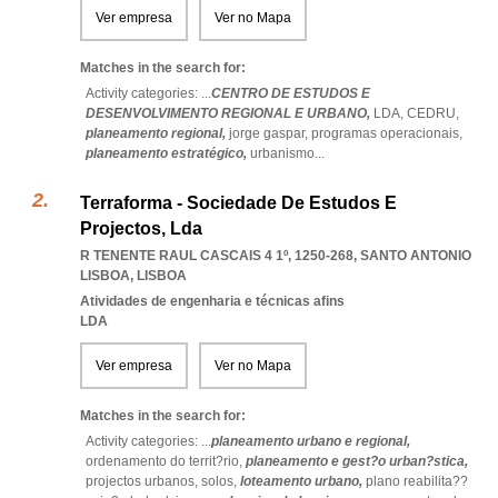
Ver empresa
Ver no Mapa
Matches in the search for:
Activity categories: ...
CENTRO DE ESTUDOS E
DESENVOLVIMENTO REGIONAL E URBANO,
LDA,
CEDRU,
planeamento regional,
jorge gaspar,
programas operacionais,
planeamento estratégico,
urbanismo
...
Terraforma - Sociedade De Estudos E
Projectos, Lda
R TENENTE RAUL CASCAIS 4 1º, 1250-268
,
SANTO ANTONIO
LISBOA
,
LISBOA
Atividades de engenharia e técnicas afins
LDA
Ver empresa
Ver no Mapa
Matches in the search for:
Activity categories: ...
planeamento urbano e regional,
ordenamento do territ?rio,
planeamento e gest?o urban?stica,
projectos urbanos,
solos,
loteamento urbano,
plano reabilita??