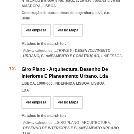
R TEOFILO BRAGA 9 R/C ESQ., 2720-526
,
AGUAS LIVRES
AMADORA
,
LISBOA
Construção de outras obras de engenharia civil, n.e.
UNIP
Ver empresa
Ver no Mapa
Matches in the search for:
Activity categories: ...
TRAVE 5 - DESENVOLVIMENTO
URBANO,
PLANEAMENTO E CONSTRUÇÃO,
UNIPESSOAL
...
Giro Plano - Arquitectura, Desenho De
Interiores E Planeamento Urbano, Lda
LISBOA, 1000-000
,
INDEFINIDA LISBOA
,
LISBOA
LDA
Ver empresa
Ver no Mapa
Matches in the search for:
Activity categories: ...
GIRO PLANO - ARQUITECTURA,
DESENHO DE INTERIORES E PLANEAMENTO URBANO,
LDA
...