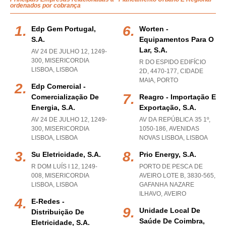
ordenados por cobrança
Edp Gem Portugal,
Worten -
S.a.
Equipamentos Para O
Lar, S.a.
AV 24 DE JULHO 12, 1249-
300
,
MISERICORDIA
R DO ESPIDO EDIFÍCIO
LISBOA
,
LISBOA
2D, 4470-177
,
CIDADE
MAIA
,
PORTO
Edp Comercial -
Comercialização De
Reagro - Importação E
Energia, S.a.
Exportação, S.a.
AV 24 DE JULHO 12, 1249-
AV DA REPÚBLICA 35 1º,
300
,
MISERICORDIA
1050-186
,
AVENIDAS
LISBOA
,
LISBOA
NOVAS LISBOA
,
LISBOA
Su Eletricidade, S.a.
Prio Energy, S.a.
R DOM LUÍS I 12, 1249-
PORTO DE PESCA DE
008
,
MISERICORDIA
AVEIRO LOTE B, 3830-565
,
LISBOA
,
LISBOA
GAFANHA NAZARE
ILHAVO
,
AVEIRO
E-Redes -
Unidade Local De
Distribuição De
Saúde De Coimbra,
Eletricidade, S.a.