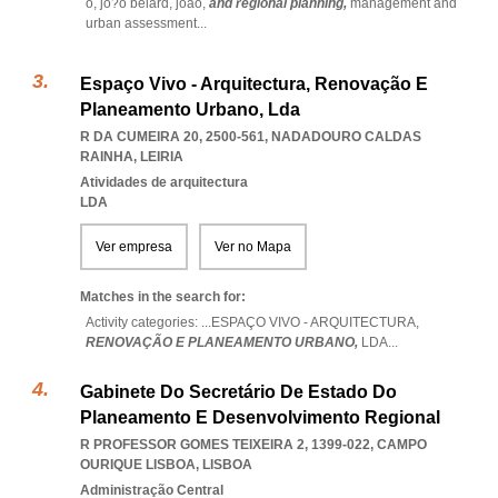
o,
jo?o belard,
joao,
and regional planning,
management and
urban assessment
...
Espaço Vivo - Arquitectura, Renovação E
Planeamento Urbano, Lda
R DA CUMEIRA 20, 2500-561
,
NADADOURO CALDAS
RAINHA
,
LEIRIA
Atividades de arquitectura
LDA
Ver empresa
Ver no Mapa
Matches in the search for:
Activity categories: ...
ESPAÇO VIVO - ARQUITECTURA,
RENOVAÇÃO E PLANEAMENTO URBANO,
LDA
...
Gabinete Do Secretário De Estado Do
Planeamento E Desenvolvimento Regional
R PROFESSOR GOMES TEIXEIRA 2, 1399-022
,
CAMPO
OURIQUE LISBOA
,
LISBOA
Administração Central