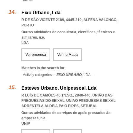
Eixo Urbano, Lda
R DE SÃO VICENTE 2189, 4445-210
,
ALFENA VALONGO
,
PORTO
Outras atividades de consultoria, científicas, técnicas e
similares, n.e.
LDA
Ver empresa
Ver no Mapa
Matches in the search for:
Activity categories: ...
EIXO URBANO,
LDA
...
Esteves Urbano, Unipessoal, Lda
R LUÍS DE CAMÕES 46 1ºESQ., 2840-440, UNIÃO DAS
FREGUESIAS DO SEIXAL
,
UNIAO FREGUESIAS SEIXAL
ARRENTELA ALDEIA PAIO PIRES
,
SETUBAL
Outras atividades de serviços de apoio prestados às
empresas, n.e.
UNIP