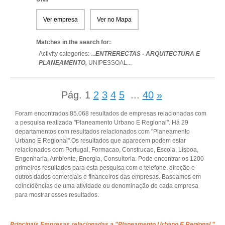
Ver empresa
Ver no Mapa
Matches in the search for:
Activity categories: ...
ENTRERECTAS - ARQUITECTURA E
PLANEAMENTO,
UNIPESSOAL
...
Pág.
1
2
3
4
5
...
40
»
Foram encontrados 85.068 resultados de empresas relacionadas com
a pesquisa realizada "Planeamento Urbano E Regional". Há 29
departamentos com resultados relacionados com "Planeamento
Urbano E Regional".Os resultados que aparecem podem estar
relacionados com Portugal, Formacao, Construcao, Escola, Lisboa,
Engenharia, Ambiente, Energia, Consultoria. Pode encontrar os 1200
primeiros resultados para esta pesquisa com o telefone, direção e
outros dados comerciais e financeiros das empresas. Baseamos em
coincidências de uma atividade ou denominação de cada empresa
para mostrar esses resultados.
Principais Empresas relacionadas a "Planeamento Urbano E Regional "