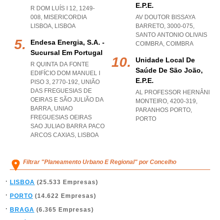
E.p.e.
R DOM LUÍS I 12, 1249-
008
,
MISERICORDIA
AV DOUTOR BISSAYA
LISBOA
,
LISBOA
BARRETO, 3000-075
,
SANTO ANTONIO OLIVAIS
Endesa Energia, S.a. -
COIMBRA
,
COIMBRA
Sucursal Em Portugal
Unidade Local De
R QUINTA DA FONTE
Saúde De São João,
EDIFÍCIO DOM MANUEL I
E.p.e.
PISO 3, 2770-192, UNIÃO
DAS FREGUESIAS DE
AL PROFESSOR HERNÂNI
OEIRAS E SÃO JULIÃO DA
MONTEIRO, 4200-319
,
BARRA
,
UNIAO
PARANHOS PORTO
,
FREGUESIAS OEIRAS
PORTO
SAO JULIAO BARRA PACO
ARCOS CAXIAS
,
LISBOA
Filtrar "Planeamento Urbano E Regional" por Concelho
LISBOA
(25.533 Empresas)
PORTO
(14.622 Empresas)
BRAGA
(6.365 Empresas)