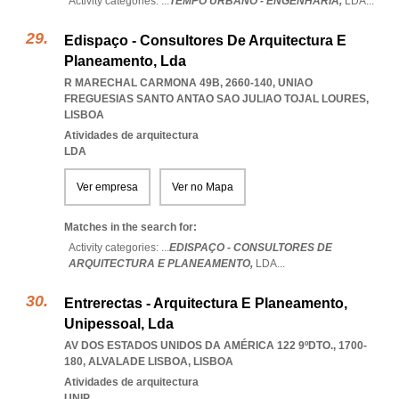
Activity categories: ...
TEMPO URBANO - ENGENHARIA,
LDA
...
Edispaço - Consultores De Arquitectura E
Planeamento, Lda
R MARECHAL CARMONA 49B, 2660-140
,
UNIAO
FREGUESIAS SANTO ANTAO SAO JULIAO TOJAL LOURES
,
LISBOA
Atividades de arquitectura
LDA
Ver empresa
Ver no Mapa
Matches in the search for:
Activity categories: ...
EDISPAÇO - CONSULTORES DE
ARQUITECTURA E PLANEAMENTO,
LDA
...
Entrerectas - Arquitectura E Planeamento,
Unipessoal, Lda
AV DOS ESTADOS UNIDOS DA AMÉRICA 122 9ºDTO., 1700-
180
,
ALVALADE LISBOA
,
LISBOA
Atividades de arquitectura
UNIP