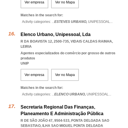
Ver empresa
Ver no Mapa
Matches in the search for:
Activity categories: ...
ESTEVES URBANO,
UNIPESSOAL
...
Elenco Urbano, Unipessoal, Lda
R DA BOAVISTA 12, 2500-735
,
VIDAIS CALDAS RAINHA
,
LEIRIA
Agentes especializados do comércio por grosso de outros
produtos
UNIP
Ver empresa
Ver no Mapa
Matches in the search for:
Activity categories: ...
ELENCO URBANO,
UNIPESSOAL
...
Secretaria Regional Das Finanças,
Planeamento E Administração Pública
R DE SÃO JOÃO 47, 9504-533
,
PONTA DELGADA SAO
SEBASTIAO
,
ILHA SAO MIGUEL PONTA DELGADA