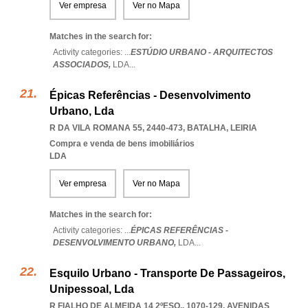
Ver empresa
Ver no Mapa
Matches in the search for:
Activity categories: ...
ESTÚDIO URBANO - ARQUITECTOS
ASSOCIADOS,
LDA
...
Épicas Referências - Desenvolvimento
Urbano, Lda
R DA VILA ROMANA 55, 2440-473
,
BATALHA
,
LEIRIA
Compra e venda de bens imobiliários
LDA
Ver empresa
Ver no Mapa
Matches in the search for:
Activity categories: ...
ÉPICAS REFERÊNCIAS -
DESENVOLVIMENTO URBANO,
LDA
...
Esquilo Urbano - Transporte De Passageiros,
Unipessoal, Lda
R FIALHO DE ALMEIDA 14 2ºESQ., 1070-129
,
AVENIDAS