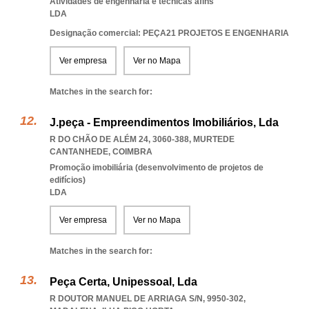
Atividades de engenharia e técnicas afins
LDA
Designação comercial: PEÇA21 PROJETOS E ENGENHARIA
Ver empresa
Ver no Mapa
Matches in the search for:
J.peça - Empreendimentos Imobiliários, Lda
R DO CHÃO DE ALÉM 24, 3060-388
,
MURTEDE
CANTANHEDE
,
COIMBRA
Promoção imobiliária (desenvolvimento de projetos de
edifícios)
LDA
Ver empresa
Ver no Mapa
Matches in the search for:
Peça Certa, Unipessoal, Lda
R DOUTOR MANUEL DE ARRIAGA S/N, 9950-302
,