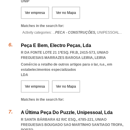
UNIP
Ver empresa
Ver no Mapa
Matches in the search for:
Activity categories: ...
PECA - CONSTRUÇÕES,
UNIPESSOAL
...
Peça E Bem, Electro Peças, Lda
R DA FONTE LOTE 21 1ºESQ. FR.B, 2415-573
,
UNIAO
FREGUESIAS MARRAZES BAROSA LEIRIA
,
LEIRIA
Comércio a retalho de outros artigos para o lar, n.e., em
estabelecimentos especializados
LDA
Ver empresa
Ver no Mapa
Matches in the search for:
A Última Peça Do Puzzle, Unipessoal, Lda
R SANTA BÁRBARA 62 R/C ESQ., 4785-221
,
UNIAO
FREGUESIAS BOUGADO SAO MARTINHO SANTIAGO TROFA
,