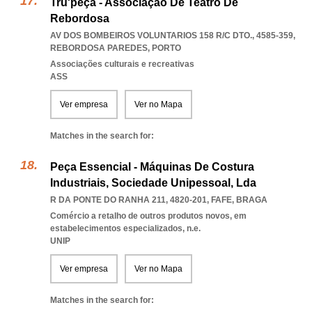
Tru'peça - Associação De Teatro De
Rebordosa
AV DOS BOMBEIROS VOLUNTARIOS 158 R/C DTO., 4585-359
,
REBORDOSA PAREDES
,
PORTO
Associações culturais e recreativas
ASS
Ver empresa
Ver no Mapa
Matches in the search for:
Peça Essencial - Máquinas De Costura
Industriais, Sociedade Unipessoal, Lda
R DA PONTE DO RANHA 211, 4820-201
,
FAFE
,
BRAGA
Comércio a retalho de outros produtos novos, em
estabelecimentos especializados, n.e.
UNIP
Ver empresa
Ver no Mapa
Matches in the search for: