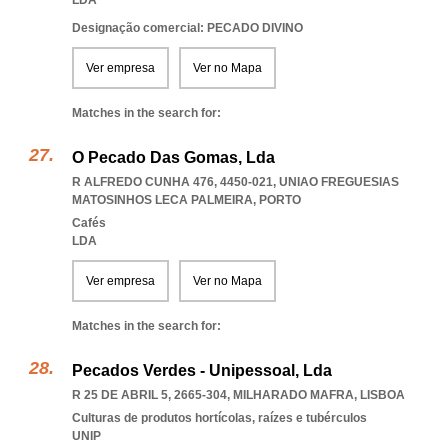
LDA
Designação comercial: PECADO DIVINO
Ver empresa
Ver no Mapa
Matches in the search for:
O Pecado Das Gomas, Lda
R ALFREDO CUNHA 476, 4450-021
,
UNIAO FREGUESIAS
MATOSINHOS LECA PALMEIRA
,
PORTO
Cafés
LDA
Ver empresa
Ver no Mapa
Matches in the search for:
Pecados Verdes - Unipessoal, Lda
R 25 DE ABRIL 5, 2665-304
,
MILHARADO MAFRA
,
LISBOA
Culturas de produtos hortícolas, raízes e tubérculos
UNIP