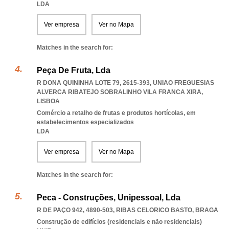
LDA
Ver empresa
Ver no Mapa
Matches in the search for:
Peça De Fruta, Lda
R DONA QUININHA LOTE 79, 2615-393
,
UNIAO FREGUESIAS
ALVERCA RIBATEJO SOBRALINHO VILA FRANCA XIRA
,
LISBOA
Comércio a retalho de frutas e produtos hortícolas, em
estabelecimentos especializados
LDA
Ver empresa
Ver no Mapa
Matches in the search for:
Peca - Construções, Unipessoal, Lda
R DE PAÇO 942, 4890-503
,
RIBAS CELORICO BASTO
,
BRAGA
Construção de edifícios (residenciais e não residenciais)