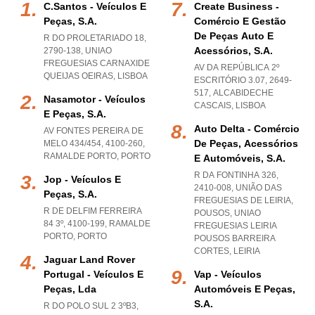
C.santos - Veículos E
Create Business -
Peças, S.a.
Comércio E Gestão
De Peças Auto E
R DO PROLETARIADO 18,
Acessórios, S.a.
2790-138
,
UNIAO
FREGUESIAS CARNAXIDE
AV DA REPÚBLICA 2º
QUEIJAS OEIRAS
,
LISBOA
ESCRITÓRIO 3.07, 2649-
517
,
ALCABIDECHE
Nasamotor - Veículos
CASCAIS
,
LISBOA
E Peças, S.a.
Auto Delta - Comércio
AV FONTES PEREIRA DE
De Peças, Acessórios
MELO 434/454, 4100-260
,
RAMALDE PORTO
,
PORTO
E Automóveis, S.a.
R DA FONTINHA 326,
Jop - Veículos E
2410-008, UNIÃO DAS
Peças, S.a.
FREGUESIAS DE LEIRIA,
R DE DELFIM FERREIRA
POUSOS
,
UNIAO
84 3º, 4100-199
,
RAMALDE
FREGUESIAS LEIRIA
PORTO
,
PORTO
POUSOS BARREIRA
CORTES
,
LEIRIA
Jaguar Land Rover
Portugal - Veículos E
Vap - Veículos
Peças, Lda
Automóveis E Peças,
S.a.
R DO POLO SUL 2 3ºB3,