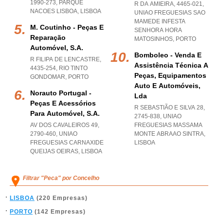
1990-273
,
PARQUE
R DA AMIEIRA, 4465-021
,
NACOES LISBOA
,
LISBOA
UNIAO FREGUESIAS SAO
MAMEDE INFESTA
M. Coutinho - Peças E
SENHORA HORA
Reparação
MATOSINHOS
,
PORTO
Automóvel, S.a.
Bomboleo - Venda E
R FILIPA DE LENCASTRE,
Assistência Técnica A
4435-254
,
RIO TINTO
Peças, Equipamentos
GONDOMAR
,
PORTO
Auto E Automóveis,
Norauto Portugal -
Lda
Peças E Acessórios
R SEBASTIÃO E SILVA 28,
Para Automóvel, S.a.
2745-838
,
UNIAO
AV DOS CAVALEIROS 49,
FREGUESIAS MASSAMA
2790-460
,
UNIAO
MONTE ABRAAO SINTRA
,
FREGUESIAS CARNAXIDE
LISBOA
QUEIJAS OEIRAS
,
LISBOA
Filtrar "Peca" por Concelho
LISBOA
(220 Empresas)
PORTO
(142 Empresas)