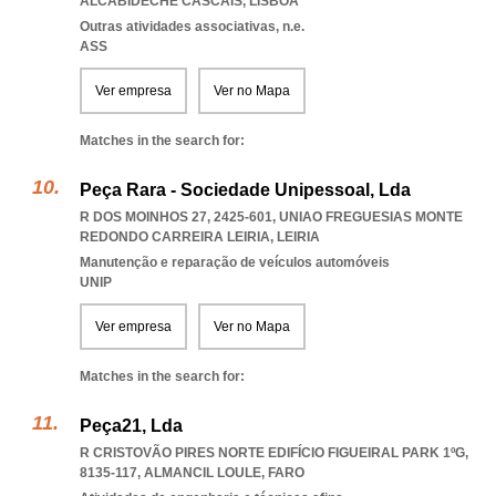
ALCABIDECHE CASCAIS
,
LISBOA
Outras atividades associativas, n.e.
ASS
Ver empresa
Ver no Mapa
Matches in the search for:
Peça Rara - Sociedade Unipessoal, Lda
R DOS MOINHOS 27, 2425-601
,
UNIAO FREGUESIAS MONTE
REDONDO CARREIRA LEIRIA
,
LEIRIA
Manutenção e reparação de veículos automóveis
UNIP
Ver empresa
Ver no Mapa
Matches in the search for:
Peça21, Lda
R CRISTOVÃO PIRES NORTE EDIFÍCIO FIGUEIRAL PARK 1ºG,
8135-117
,
ALMANCIL LOULE
,
FARO