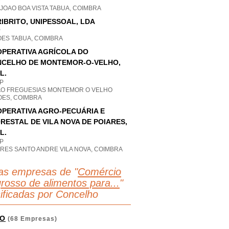
P
JOAO BOA VISTA TABUA, COIMBRA
IBRITO, UNIPESSOAL, LDA
P
OES TABUA, COIMBRA
PERATIVA AGRÍCOLA DO
CELHO DE MONTEMOR-O-VELHO,
L.
P
AO FREGUESIAS MONTEMOR O VELHO
OES, COIMBRA
PERATIVA AGRO-PECUÁRIA E
RESTAL DE VILA NOVA DE POIARES,
L.
P
ARES SANTO ANDRE VILA NOVA, COIMBRA
as empresas de "
Comércio
grosso de alimentos para...
"
sificadas por Concelho
O
(68 Empresas)