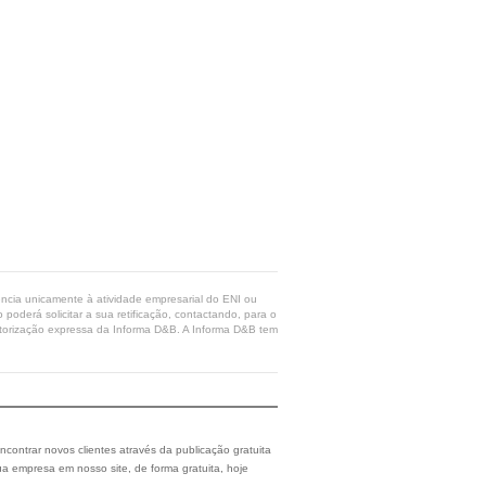
rência unicamente à atividade empresarial do ENI ou
poderá solicitar a sua retificação, contactando, para o
 autorização expressa da Informa D&B. A Informa D&B tem
ncontrar novos clientes através da publicação gratuita
a empresa em nosso site, de forma gratuita, hoje