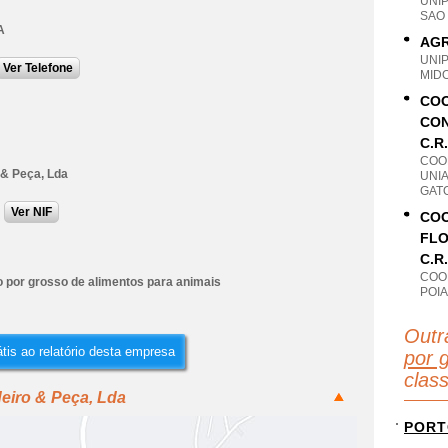
UNI
SAO 
A
AGR
UNI
Ver Telefone
MID
COO
CON
C.R.
COO
 & Peça, Lda
UNI
GAT
Ver NIF
COO
FLO
C.R.
COO
 por grosso de alimentos para animais
POI
Outr
tis ao relatório desta empresa
por 
clas
eiro & Peça, Lda
PORT