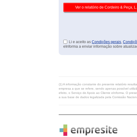
Li e aceito as
Condições gerais
,
Condiçõ
eInforma a enviar informação sobre atualiza
(1) A informação constante do presente relatório resul
empresa a que se refere, sendo apenas possível utilizá
efeito, o Serviço de Apoio ao Cliente eInforma. O pres
a sua base de dados legalizada pela Comissão Naciona