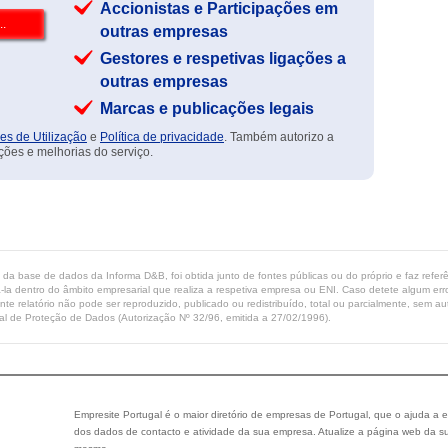
Accionistas e Participações em
outras empresas
Gestores e respetivas ligações a
outras empresas
Marcas e publicações legais
es de Utilização
e
Política de privacidade
. Também autorizo a
ções e melhorias do serviço.
ta da base de dados da Informa D&B, foi obtida junto de fontes públicas ou do próprio e faz refe
-la dentro do âmbito empresarial que realiza a respetiva empresa ou ENI. Caso detete algum erro 
ente relatório não pode ser reproduzido, publicado ou redistribuído, total ou parcialmente, sem
l de Proteção de Dados (Autorização Nº 32/96, emitida a 27/02/1996).
Empresite Portugal é o maior diretório de empresas de Portugal, que o ajuda a e
dos dados de contacto e atividade da sua empresa. Atualize a página web da su