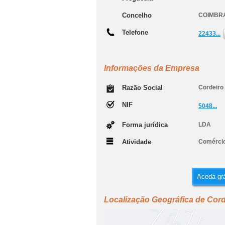
Concelho
COIMBR
Telefone
22433...
Informações da Empresa
Razão Social
Cordeiro
NIF
5048...
Forma jurídica
LDA
Atividade
Comércio
Aceda grá
Localização Geográfica de Cord