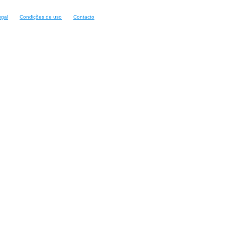
ugal
Condições de uso
Contacto