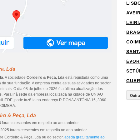
LISB
AVEI
LEIRI
BRA
COIM
SANT
ÉVOR
ça, Lda
SETÚ
da
. A sociedade
Cordeiro & Peça, Lda
está registada como uma
GUA
 da sua fundação. A empresa centra as suas atividades no sector
imais. O dia 08 de julho de 2026 é a última atualização dos
. Para ir à sede da empresa localizada na cidade de UNIAO
E, pode fazê-lo no endereço R DONA ANTÓNIA 15, 3060-
 COIMBRA.
iro & Peça, Lda
 foram crescentes em respeito ao ano anterior.
2025 foram crescentes em respeito ao ano anterior.
de Cordeiro & Peça, Lda ou do sector,
aceda gratuitamente ao