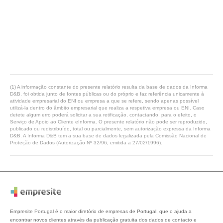
(1) A informação constante do presente relatório resulta da base de dados da Informa
D&B, foi obtida junto de fontes públicas ou do próprio e faz referência unicamente à
atividade empresarial do ENI ou empresa a que se refere, sendo apenas possível
utilizá-la dentro do âmbito empresarial que realiza a respetiva empresa ou ENI. Caso
detete algum erro poderá solicitar a sua retificação, contactando, para o efeito, o
Serviço de Apoio ao Cliente eInforma. O presente relatório não pode ser reproduzido,
publicado ou redistribuído, total ou parcialmente, sem autorização expressa da Informa
D&B. A Informa D&B tem a sua base de dados legalizada pela Comissão Nacional de
Proteção de Dados (Autorização Nº 32/96, emitida a 27/02/1996).
Empresite Portugal é o maior diretório de empresas de Portugal, que o ajuda a
encontrar novos clientes através da publicação gratuita dos dados de contacto e