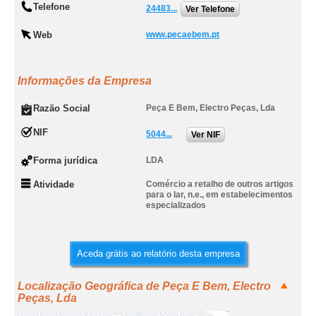
Telefone
24483...
Ver Telefone
Web
www.pecaebem.pt
Informações da Empresa
Razão Social
Peça E Bem, Electro Peças, Lda
NIF
5044...
Ver NIF
Forma jurídica
LDA
Atividade
Comércio a retalho de outros artigos
para o lar, n.e., em estabelecimentos
especializados
Aceda grátis ao relatório desta empresa
Localização Geográfica de Peça E Bem, Electro
Peças, Lda