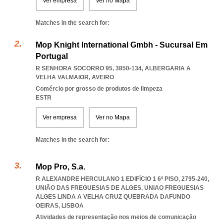
Ver empresa
Ver no Mapa
Matches in the search for:
Mop Knight International Gmbh - Sucursal Em
Portugal
R SENHORA SOCORRO 95, 3850-134
,
ALBERGARIA A
VELHA VALMAIOR
,
AVEIRO
Comércio por grosso de produtos de limpeza
ESTR
Ver empresa
Ver no Mapa
Matches in the search for:
Mop Pro, S.a.
R ALEXANDRE HERCULANO 1 EDIFÍCIO 1 6º PISO, 2795-240,
UNIÃO DAS FREGUESIAS DE ALGES
,
UNIAO FREGUESIAS
ALGES LINDA A VELHA CRUZ QUEBRADA DAFUNDO
OEIRAS
,
LISBOA
Atividades de representação nos meios de comunicação