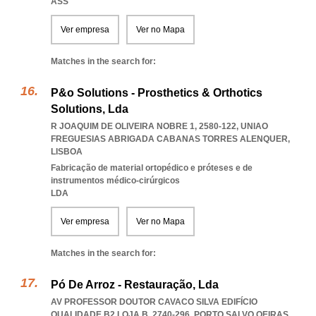
ASS
Ver empresa
Ver no Mapa
Matches in the search for:
P&o Solutions - Prosthetics & Orthotics
Solutions, Lda
R JOAQUIM DE OLIVEIRA NOBRE 1, 2580-122
,
UNIAO
FREGUESIAS ABRIGADA CABANAS TORRES ALENQUER
,
LISBOA
Fabricação de material ortopédico e próteses e de
instrumentos médico-cirúrgicos
LDA
Ver empresa
Ver no Mapa
Matches in the search for:
Pó De Arroz - Restauração, Lda
AV PROFESSOR DOUTOR CAVACO SILVA EDIFÍCIO
QUALIDADE B2 LOJA B, 2740-296
,
PORTO SALVO OEIRAS
,