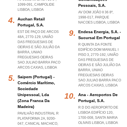
1099-091
,
CAMPOLIDE
Pessoais, S.a.
LISBOA
,
LISBOA
AV DOM JOÃO II 36 8º,
1998-017
,
PARQUE
Auchan Retail
NACOES LISBOA
,
LISBOA
Portugal, S.a.
Endesa Energia, S.a. -
EST DE PAÇO DE ARCOS
48A, 2770-129, UNIÃO
Sucursal Em Portugal
DAS FREGUESIAS DE
R QUINTA DA FONTE
OEIRAS E SÃO JULIÃO DA
EDIFÍCIO DOM MANUEL I
BARRA
,
UNIAO
PISO 3, 2770-192, UNIÃO
FREGUESIAS OEIRAS
DAS FREGUESIAS DE
SAO JULIAO BARRA PACO
OEIRAS E SÃO JULIÃO DA
ARCOS CAXIAS
,
LISBOA
BARRA
,
UNIAO
FREGUESIAS OEIRAS
Saipem (portugal) -
SAO JULIAO BARRA PACO
Comércio Marítimo,
ARCOS CAXIAS
,
LISBOA
Sociedade
Unipessoal, Lda
Ana - Aeroportos De
(zona Franca Da
Portugal, S.a.
Madeira)
R D DO AEROPORTO DE
LISBOA EDIFÍCIO 120,
PAVILHÃO INDUSTRIAL R
1700-008
,
SANTA MARIA
PLATAFORMA 2A, 9200-
OLIVAIS LISBOA
,
LISBOA
047
,
CANICAL MACHICO
,