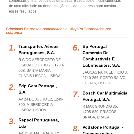
comerciais e financeiros das empresas. Baseamos em coincidências
de uma atividade ou denominação de cada empresa para mostrar
esses resultados.
Principais Empresas relacionadas a "Mop Po " ordenados por
cobrança
Transportes Aéreos
Bp Portugal -
Portugueses, S.a.
Comércio De
Combustíveis E
R C DO AEROPORTO DE
Lubrificantes, S.a.
LISBOA EDIFÍCIO 25, 1700-
008
,
SANTA MARIA
LAGOAS PARK EDIFÍCIO 3,
OLIVAIS LISBOA
,
LISBOA
2740-266
,
PORTO SALVO
OEIRAS
,
LISBOA
Edp Gem Portugal,
S.a.
Bosch Car Multimédia
Portugal, S.a.
AV 24 DE JULHO 12, 1249-
300
,
MISERICORDIA
R MAX GRUNDIG 35,
LISBOA
,
LISBOA
4705-820
,
PRISCOS
BRAGA
,
BRAGA
Repsol Portuguesa,
Lda
Vodafone Portugal -
Comunicações
AV JOSÉ MALHOA 16 8º,