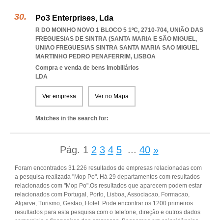
Po3 Enterprises, Lda
R DO MOINHO NOVO 1 BLOCO 5 1ºC, 2710-704, UNIÃO DAS
FREGUESIAS DE SINTRA (SANTA MARIA E SÃO MIGUEL
,
UNIAO FREGUESIAS SINTRA SANTA MARIA SAO MIGUEL
MARTINHO PEDRO PENAFERRIM
,
LISBOA
Compra e venda de bens imobiliários
LDA
Ver empresa
Ver no Mapa
Matches in the search for:
Pág.
1
2
3
4
5
...
40
»
Foram encontrados 31.226 resultados de empresas relacionadas com
a pesquisa realizada "Mop Po". Há 29 departamentos com resultados
relacionados com "Mop Po".Os resultados que aparecem podem estar
relacionados com Portugal, Porto, Lisboa, Associacao, Formacao,
Algarve, Turismo, Gestao, Hotel. Pode encontrar os 1200 primeiros
resultados para esta pesquisa com o telefone, direção e outros dados