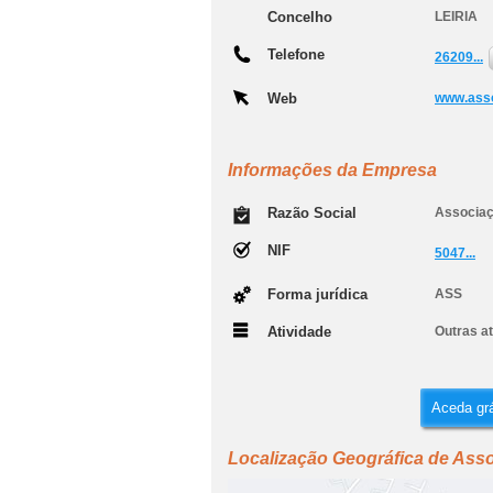
Concelho
LEIRIA
Telefone
26209...
Web
www.ass
Informações da Empresa
Razão Social
Associaç
NIF
5047...
Forma jurídica
ASS
Atividade
Outras at
Aceda grá
Localização Geográfica de Asso