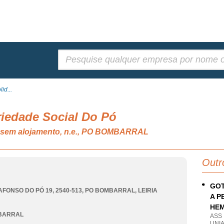
Pesquisar:
id...
riedade Social Do Pó
al sem alojamento, n.e., PO BOMBARRAL
Outr
GOT
AFONSO DO PÓ 19, 2540-513
,
PO BOMBARRAL
,
LEIRIA
A P
HEM
BARRAL
ASS
UNI