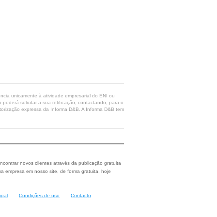
rência unicamente à atividade empresarial do ENI ou
poderá solicitar a sua retificação, contactando, para o
 autorização expressa da Informa D&B. A Informa D&B tem
ncontrar novos clientes através da publicação gratuita
a empresa em nosso site, de forma gratuita, hoje
ugal
Condições de uso
Contacto