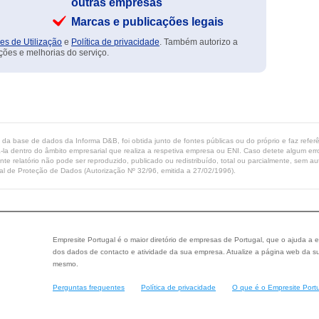
outras empresas
Marcas e publicações legais
es de Utilização
e
Política de privacidade
. Também autorizo a
ções e melhorias do serviço.
ta da base de dados da Informa D&B, foi obtida junto de fontes públicas ou do próprio e faz refe
-la dentro do âmbito empresarial que realiza a respetiva empresa ou ENI. Caso detete algum erro 
ente relatório não pode ser reproduzido, publicado ou redistribuído, total ou parcialmente, sem
l de Proteção de Dados (Autorização Nº 32/96, emitida a 27/02/1996).
Empresite Portugal é o maior diretório de empresas de Portugal, que o ajuda a e
dos dados de contacto e atividade da sua empresa. Atualize a página web da su
mesmo.
Perguntas frequentes
Política de privacidade
O que é o Empresite Port