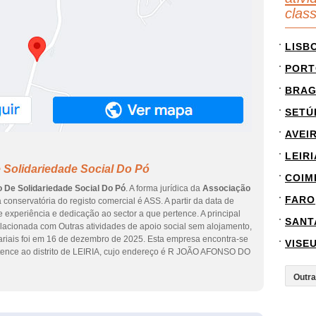
clas
LISB
PORT
BRA
SETÚ
AVEI
LEIRI
 Solidariedade Social Do Pó
COIM
 De Solidariedade Social Do Pó
. A forma jurídica da
Associação
FARO
 conservatória do registo comercial é ASS. A partir da data de
e experiência e dedicação ao sector a que pertence. A principal
SANT
lacionada com Outras atividades de apoio social sem alojamento,
sariais foi em 16 de dezembro de 2025. Esta empresa encontra-se
VISE
nce ao distrito de LEIRIA, cujo endereço é R JOÃO AFONSO DO