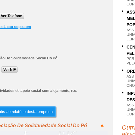
CORT
ASS
Ver Telefone
ME
POP
ociacao-sspo.com
ASS
UNI
LEIR
CEN
PEL
ão De Solidariedade Social Do Pó
PCR
PELA
Ver NIF
ORD
ASS
UNI
ONO
ividades de apoio social sem alojamento, n.e.
INP
DES
ASS
UNI
tis ao relatório desta empresa
CORT
ciação De Solidariedade Social Do Pó
Outr
ativi