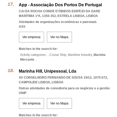
App - Associação Dos Portos De Portugal
CAI DA ROCHA CONDE D'ÓBIDOS EDIFÍCIO DA GARE
MARÍTIMA 1ºA, 1350-352
,
ESTRELA LISBOA
,
LISBOA
Atividades de organizações económicas e patronais
ASS
Ver empresa
Ver no Mapa
Matches in the search for:
Activity categories: ...
Cruise Ship,
Maritime Industry,
Marinha
Mercante
...
Marinha Hill, Unipessoal, Lda
AV CONSELHEIRO FERNANDO DE SOUSA 19/12, 1070-072
,
CAMPOLIDE LISBOA
,
LISBOA
Outras atividades de consultoria para os negócios e a gestão
UNIP
Ver empresa
Ver no Mapa
Matches in the search for: