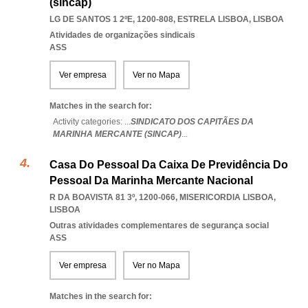
(sincap)
LG DE SANTOS 1 2ºE, 1200-808
,
ESTRELA LISBOA
,
LISBOA
Atividades de organizações sindicais
ASS
Ver empresa
Ver no Mapa
Matches in the search for:
Activity categories: ...
SINDICATO DOS CAPITÃES DA
MARINHA MERCANTE (SINCAP)
...
Casa Do Pessoal Da Caixa De Previdência Do
Pessoal Da Marinha Mercante Nacional
R DA BOAVISTA 81 3º, 1200-066
,
MISERICORDIA LISBOA
,
LISBOA
Outras atividades complementares de segurança social
ASS
Ver empresa
Ver no Mapa
Matches in the search for: