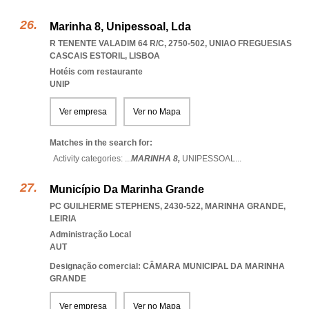
Marinha 8, Unipessoal, Lda
R TENENTE VALADIM 64 R/C, 2750-502
,
UNIAO FREGUESIAS
CASCAIS ESTORIL
,
LISBOA
Hotéis com restaurante
UNIP
Ver empresa
Ver no Mapa
Matches in the search for:
Activity categories: ...
MARINHA 8,
UNIPESSOAL
...
Município Da Marinha Grande
PC GUILHERME STEPHENS, 2430-522
,
MARINHA GRANDE
,
LEIRIA
Administração Local
AUT
Designação comercial: CÂMARA MUNICIPAL DA MARINHA
GRANDE
Ver empresa
Ver no Mapa