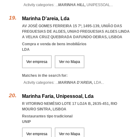
Activity categories: ...
MARINHA HILL,
UNIPESSOAL
...
Marinha D'areia, Lda
AV JOSÉ GOMES FERREIRA 15 7º, 1495-139, UNIÃO DAS
FREGUESIAS DE ALGES
,
UNIAO FREGUESIAS ALGES LINDA
A VELHA CRUZ QUEBRADA DAFUNDO OEIRAS
,
LISBOA
Compra e venda de bens imobiliários
LDA
Ver empresa
Ver no Mapa
Matches in the search for:
Activity categories: ...
MARINHA D'AREIA,
LDA
...
Marinha Faria, Unipessoal, Lda
R VITORINO NEMÉSIO LOTE 17 LOJA B, 2635-451
,
RIO
MOURO SINTRA
,
LISBOA
Restaurantes tipo tradicional
UNIP
Ver empresa
Ver no Mapa