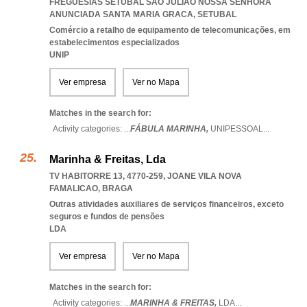
FREGUESIAS SETUBAL SAO JULIAO NOSSA SENHORA
ANUNCIADA SANTA MARIA GRACA
,
SETUBAL
Comércio a retalho de equipamento de telecomunicações, em
estabelecimentos especializados
UNIP
Ver empresa
Ver no Mapa
Matches in the search for:
Activity categories: ...
FÁBULA MARINHA,
UNIPESSOAL
...
Marinha & Freitas, Lda
TV HABITORRE 13, 4770-259
,
JOANE VILA NOVA
FAMALICAO
,
BRAGA
Outras atividades auxiliares de serviços financeiros, exceto
seguros e fundos de pensões
LDA
Ver empresa
Ver no Mapa
Matches in the search for:
Activity categories: ...
MARINHA & FREITAS,
LDA
...