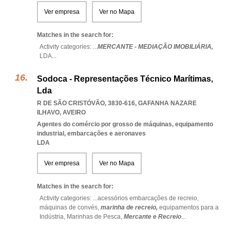
Ver empresa
Ver no Mapa
Matches in the search for:
Activity categories: ...
MERCANTE - MEDIAÇÃO IMOBILIÁRIA,
LDA
...
Sodoca - Representações Técnico Marítimas,
Lda
R DE SÃO CRISTÓVÃO, 3830-616
,
GAFANHA NAZARE
ILHAVO
,
AVEIRO
Agentes do comércio por grosso de máquinas, equipamento
industrial, embarcações e aeronaves
LDA
Ver empresa
Ver no Mapa
Matches in the search for:
Activity categories: ...
acessórios embarcações de recreio,
máquinas de convés,
marinha de recreio,
equipamentos para a
Indústria,
Marinhas de Pesca,
Mercante e Recreio
...