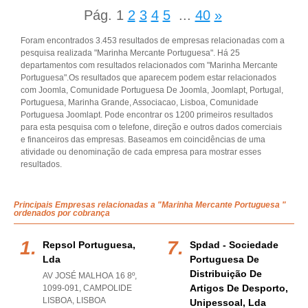
Pág.
1
2
3
4
5
...
40
»
Foram encontrados 3.453 resultados de empresas relacionadas com a
pesquisa realizada "Marinha Mercante Portuguesa". Há 25
departamentos com resultados relacionados com "Marinha Mercante
Portuguesa".Os resultados que aparecem podem estar relacionados
com Joomla, Comunidade Portuguesa De Joomla, Joomlapt, Portugal,
Portuguesa, Marinha Grande, Associacao, Lisboa, Comunidade
Portuguesa Joomlapt. Pode encontrar os 1200 primeiros resultados
para esta pesquisa com o telefone, direção e outros dados comerciais
e financeiros das empresas. Baseamos em coincidências de uma
atividade ou denominação de cada empresa para mostrar esses
resultados.
Principais Empresas relacionadas a "Marinha Mercante Portuguesa "
ordenados por cobrança
Repsol Portuguesa,
Spdad - Sociedade
Lda
Portuguesa De
Distribuição De
AV JOSÉ MALHOA 16 8º,
Artigos De Desporto,
1099-091
,
CAMPOLIDE
LISBOA
,
LISBOA
Unipessoal, Lda