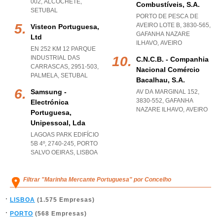
002
,
ALCOCHETE
,
Combustíveis, S.a.
SETUBAL
PORTO DE PESCA DE
AVEIRO LOTE B, 3830-565
,
Visteon Portuguesa,
GAFANHA NAZARE
Ltd
ILHAVO
,
AVEIRO
EN 252 KM 12 PARQUE
INDUSTRIAL DAS
C.n.c.b. - Companhia
CARRASCAS, 2951-503
,
Nacional Comércio
PALMELA
,
SETUBAL
Bacalhau, S.a.
Samsung -
AV DA MARGINAL 152,
3830-552
,
GAFANHA
Electrónica
NAZARE ILHAVO
,
AVEIRO
Portuguesa,
Unipessoal, Lda
LAGOAS PARK EDIFÍCIO
5B 4º, 2740-245
,
PORTO
SALVO OEIRAS
,
LISBOA
Filtrar "Marinha Mercante Portuguesa" por Concelho
LISBOA
(1.575 Empresas)
PORTO
(568 Empresas)