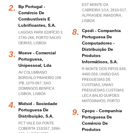
EST MONTE DA
Bp Portugal -
CABREIRA 1/1A, 2610-017
,
Comércio De
ALFRAGIDE AMADORA
,
Combustíveis E
LISBOA
Lubrificantes, S.a.
Cpcdi - Companhia
LAGOAS PARK EDIFÍCIO 3,
Portuguesa De
2740-266
,
PORTO SALVO
Computadores -
OEIRAS
,
LISBOA
Distribuição De
Moeve - Comercial
Produtos
Portuguesa,
Informáticos, S.a.
Unipessoal, Lda
R MONTE DOS PIPOS 649,
AV COLUMBANO
4460-059, UNIÃO DAS
BORDALO PINHEIRO 108
FREGUESIAS DE
3ºB, 1070-067
,
SAO
CUSTOIAS
,
UNIAO
DOMINGOS BENFICA
FREGUESIAS CUSTOIAS
LISBOA
,
LISBOA
LECA BALIO GUIFOES
MATOSINHOS
,
PORTO
Midsid - Sociedade
Portuguesa De
Cpcpc - Companhia
Distribuição, S.a.
Portuguesa De
Comércio De
PCT VALE DA FONTE
COBERTA 153/167, 2894-
Produtos