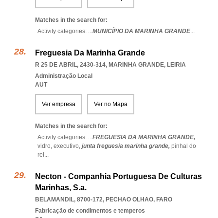
Matches in the search for:
Activity categories: ...
MUNICÍPIO DA MARINHA GRANDE
...
Freguesia Da Marinha Grande
R 25 DE ABRIL, 2430-314
,
MARINHA GRANDE
,
LEIRIA
Administração Local
AUT
Ver empresa
Ver no Mapa
Matches in the search for:
Activity categories: ...
FREGUESIA DA MARINHA GRANDE,
vidro,
executivo,
junta freguesia marinha grande,
pinhal do
rei
...
Necton - Companhia Portuguesa De Culturas
Marinhas, S.a.
BELAMANDIL, 8700-172
,
PECHAO OLHAO
,
FARO
Fabricação de condimentos e temperos