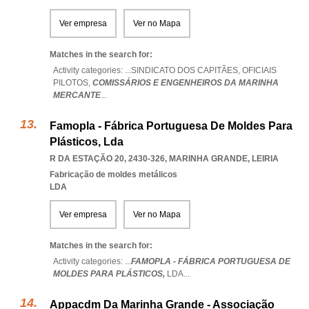
Ver empresa
Ver no Mapa
Matches in the search for:
Activity categories: ...
SINDICATO DOS CAPITÃES,
OFICIAIS
PILOTOS,
COMISSÁRIOS E ENGENHEIROS DA MARINHA
MERCANTE
...
Famopla - Fábrica Portuguesa De Moldes Para
Plásticos, Lda
R DA ESTAÇÃO 20, 2430-326
,
MARINHA GRANDE
,
LEIRIA
Fabricação de moldes metálicos
LDA
Ver empresa
Ver no Mapa
Matches in the search for:
Activity categories: ...
FAMOPLA - FÁBRICA PORTUGUESA DE
MOLDES PARA PLÁSTICOS,
LDA
...
Appacdm Da Marinha Grande - Associação