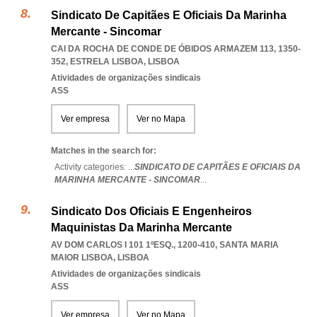
Sindicato De Capitães E Oficiais Da Marinha
Mercante - Sincomar
CAI DA ROCHA DE CONDE DE ÓBIDOS ARMAZEM 113, 1350-
352
,
ESTRELA LISBOA
,
LISBOA
Atividades de organizações sindicais
ASS
Ver empresa
Ver no Mapa
Matches in the search for:
Activity categories: ...
SINDICATO DE CAPITÃES E OFICIAIS DA
MARINHA MERCANTE - SINCOMAR
...
Sindicato Dos Oficiais E Engenheiros
Maquinistas Da Marinha Mercante
AV DOM CARLOS I 101 1ºESQ., 1200-410
,
SANTA MARIA
MAIOR LISBOA
,
LISBOA
Atividades de organizações sindicais
ASS
Ver empresa
Ver no Mapa