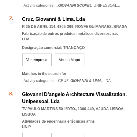
Activity categories: ...
GIOVANNI SCOPEL,
UNIPESSOAL
...
Cruz, Giovanni & Lima, Lda
R 25 DE ABRIL 114, 4805-369
,
RONFE GUIMARAES
,
BRAGA
Fabricação de outros produtos metálicos diversos, n.e.
LDA
Designação comercial: TRANÇAÇO
Ver empresa
Ver no Mapa
Matches in the search for:
Activity categories: ...
CRUZ,
GIOVANNI & LIMA,
LDA
...
Giovanni D'angelo Architecture Visualization,
Unipessoal, Lda
TV PAULO MARTINS 50 1ºDTO., 1300-449
,
AJUDA LISBOA
,
LISBOA
Atividades de engenharia e técnicas afins
UNIP