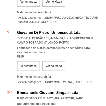
Ver empresa
Ver no Mapa
Matches in the search for:
Activity categories: ...
GIOVANNI D'ANGELO ARCHITECTURE
VISUALIZATION,
UNIPESSOAL
...
Giovanni Di Pietro, Unipessoal, Lda
TV DO BALDEIRÃO 101, 4440-430
,
UNIAO FREGUESIAS
CAMPO SOBRADO VALONGO
,
PORTO
Fabricação de outros componentes e acessórios para
veículos automóveis
UNIP
Ver empresa
Ver no Mapa
Matches in the search for:
Activity categories: ...
GIOVANNI DI PIETRO,
UNIPESSOAL
...
Emmanuele Giovanni Zingale, Lda
R DO VENTO 3 R/C B, 8670-082
,
ALJEZUR
,
FARO
Restaurantes tipo tradicional