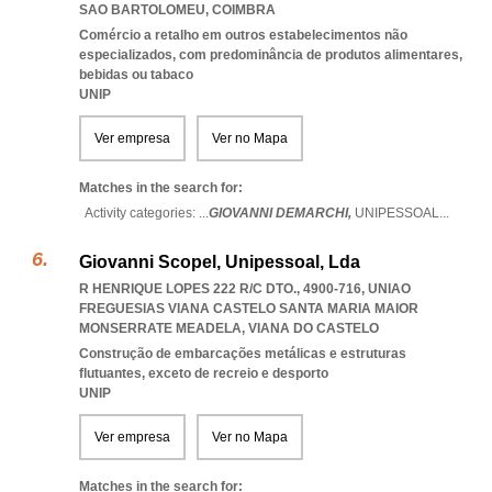
SAO BARTOLOMEU
,
COIMBRA
Comércio a retalho em outros estabelecimentos não
especializados, com predominância de produtos alimentares,
bebidas ou tabaco
UNIP
Ver empresa
Ver no Mapa
Matches in the search for:
Activity categories: ...
GIOVANNI DEMARCHI,
UNIPESSOAL
...
Giovanni Scopel, Unipessoal, Lda
R HENRIQUE LOPES 222 R/C DTO., 4900-716
,
UNIAO
FREGUESIAS VIANA CASTELO SANTA MARIA MAIOR
MONSERRATE MEADELA
,
VIANA DO CASTELO
Construção de embarcações metálicas e estruturas
flutuantes, exceto de recreio e desporto
UNIP
Ver empresa
Ver no Mapa
Matches in the search for: