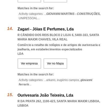
Matches in the search for:
Activity categories: ...
GIOVANNI MARTINS - CONSTRUÇÕES,
UNIPESSOAL
...
Zagari - Jóias E Perfumes, Lda
R CÂNDIDO DOS REIS BLOCO 2 LOJA 6, 5400-163
,
SANTA
MARIA MAIOR CHAVES
,
VILA REAL
Comércio a retalho de relógios e de artigos de ourivesaria e
joalharia, em estabelecimentos especializados
LDA
Ver empresa
Ver no Mapa
Matches in the search for:
Activity categories: ...
arkano,
eugénio campos,
giovanni
ferraris
...
Ourivesaria João Teixeira, Lda
R DA PRATA 262, 1100-423
,
SANTA MARIA MAIOR LISBOA
,
LISBOA