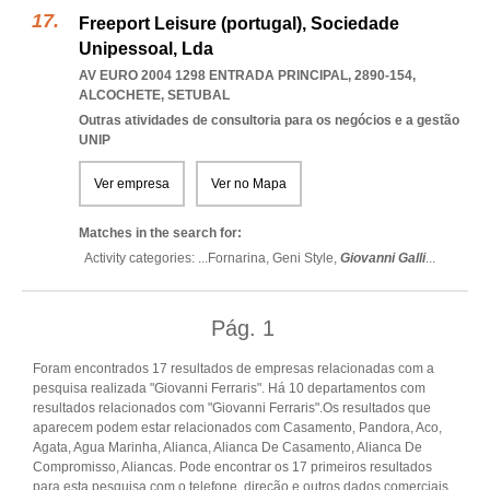
Freeport Leisure (portugal), Sociedade
Unipessoal, Lda
AV EURO 2004 1298 ENTRADA PRINCIPAL, 2890-154
,
ALCOCHETE
,
SETUBAL
Outras atividades de consultoria para os negócios e a gestão
UNIP
Ver empresa
Ver no Mapa
Matches in the search for:
Activity categories: ...
Fornarina,
Geni Style,
Giovanni Galli
...
Pág.
1
Foram encontrados 17 resultados de empresas relacionadas com a
pesquisa realizada "Giovanni Ferraris". Há 10 departamentos com
resultados relacionados com "Giovanni Ferraris".Os resultados que
aparecem podem estar relacionados com Casamento, Pandora, Aco,
Agata, Agua Marinha, Alianca, Alianca De Casamento, Alianca De
Compromisso, Aliancas. Pode encontrar os 17 primeiros resultados
para esta pesquisa com o telefone, direção e outros dados comerciais