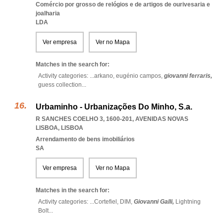
Comércio por grosso de relógios e de artigos de ourivesaria e
joalharia
LDA
Ver empresa
Ver no Mapa
Matches in the search for:
Activity categories: ...
arkano,
eugénio campos,
giovanni ferraris,
guess collection
...
Urbaminho - Urbanizações Do Minho, S.a.
R SANCHES COELHO 3, 1600-201
,
AVENIDAS NOVAS
LISBOA
,
LISBOA
Arrendamento de bens imobiliários
SA
Ver empresa
Ver no Mapa
Matches in the search for:
Activity categories: ...
Cortefiel,
DIM,
Giovanni Galli,
Lightning
Bolt
...