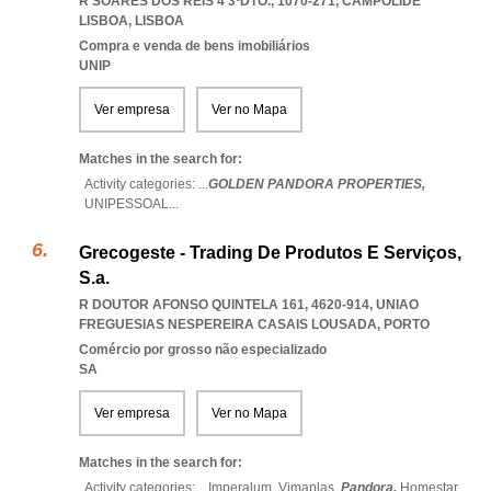
R SOARES DOS REIS 4 3ºDTO., 1070-271
,
CAMPOLIDE
LISBOA
,
LISBOA
Compra e venda de bens imobiliários
UNIP
Ver empresa
Ver no Mapa
Matches in the search for:
Activity categories: ...
GOLDEN PANDORA PROPERTIES,
UNIPESSOAL
...
Grecogeste - Trading De Produtos E Serviços,
S.a.
R DOUTOR AFONSO QUINTELA 161, 4620-914
,
UNIAO
FREGUESIAS NESPEREIRA CASAIS LOUSADA
,
PORTO
Comércio por grosso não especializado
SA
Ver empresa
Ver no Mapa
Matches in the search for:
Activity categories: ...
Imperalum,
Vimaplas,
Pandora,
Homestar
...