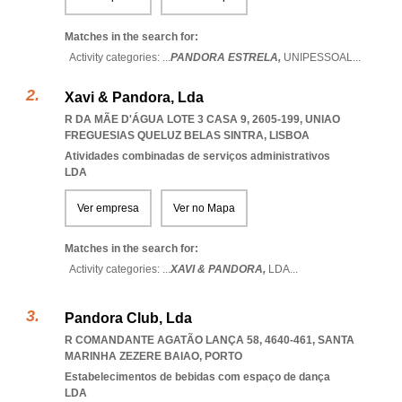
Matches in the search for:
Activity categories: ...
PANDORA ESTRELA,
UNIPESSOAL
...
Xavi & Pandora, Lda
R DA MÃE D'ÁGUA LOTE 3 CASA 9, 2605-199
,
UNIAO
FREGUESIAS QUELUZ BELAS SINTRA
,
LISBOA
Atividades combinadas de serviços administrativos
LDA
Ver empresa
Ver no Mapa
Matches in the search for:
Activity categories: ...
XAVI & PANDORA,
LDA
...
Pandora Club, Lda
R COMANDANTE AGATÃO LANÇA 58, 4640-461
,
SANTA
MARINHA ZEZERE BAIAO
,
PORTO
Estabelecimentos de bebidas com espaço de dança
LDA