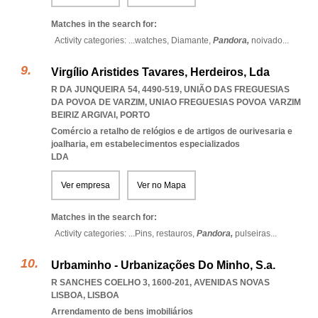
Matches in the search for:
Activity categories: ...
watches,
Diamante,
Pandora,
noivado
...
Virgílio Aristides Tavares, Herdeiros, Lda
R DA JUNQUEIRA 54, 4490-519, UNIÃO DAS FREGUESIAS
DA POVOA DE VARZIM
,
UNIAO FREGUESIAS POVOA VARZIM
BEIRIZ ARGIVAI
,
PORTO
Comércio a retalho de relógios e de artigos de ourivesaria e
joalharia, em estabelecimentos especializados
LDA
Ver empresa
Ver no Mapa
Matches in the search for:
Activity categories: ...
Pins,
restauros,
Pandora,
pulseiras
...
Urbaminho - Urbanizações Do Minho, S.a.
R SANCHES COELHO 3, 1600-201
,
AVENIDAS NOVAS
LISBOA
,
LISBOA
Arrendamento de bens imobiliários