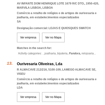
AV INFANTE DOM HENRIQUE LOTE 1679 R/C DTO., 1950-420
,
MARVILA LISBOA
,
LISBOA
Comércio a retalho de relógios e de artigos de ourivesaria e
joalharia, em estabelecimentos especializados
SA
Designação comercial: LOJAS E QUIOSQUES SWATCH
Ver empresa
Ver no Mapa
Matches in the search for:
Activity categories: ...
joalharia,
bijuteria,
Pandora,
relojoaria
...
Ourivesaria Oliveiras, Lda
R ALMACAVE 212/216, 5100-109
,
LAMEGO ALMACAVE SE
,
VISEU
Comércio a retalho de relógios e de artigos de ourivesaria e
joalharia, em estabelecimentos especializados
LDA
Ver empresa
Ver no Mapa