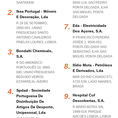
SANTAREM
9500-119
,
SAO PEDRO
PONTA DELGADA
,
ILHA
Ikea Portugal - Móveis
SAO MIGUEL PONTA
E Decoração, Lda
DELGADA
R 28 DE SETEMBRO,
Eda - Electricidade
2660-001
,
UNIAO
Dos Açores, S.a.
FREGUESIAS SANTO
ANTONIO CAVALEIROS
R FRANCISCO PEREIRA
FRIELAS LOURES
,
LISBOA
ATAÍDE 1, 9500-052
,
PONTA DELGADA SAO
Bondalti Chemicals,
SEBASTIAO
,
ILHA SAO
S.a.
MIGUEL PONTA DELGADA
R DO AMONÍACO
Ilídio Mota - Petróleos
PORTUGUÊS 10, 3860-
E Derivados, Lda
680
,
UNIAO FREGUESIAS
BEDUIDO VEIROS
MAR DO RIO CÁVADO 571,
ESTARREJA
,
AVEIRO
4720-539
,
LAGO AMARES
,
BRAGA
Spdad - Sociedade
Hospital Cuf
Portuguesa De
Descobertas, S.a.
Distribuição De
Artigos De Desporto,
R MÁRIO BOTAS S/N,
1998-018
,
PARQUE
Unipessoal, Lda
NACOES LISBOA
,
LISBOA