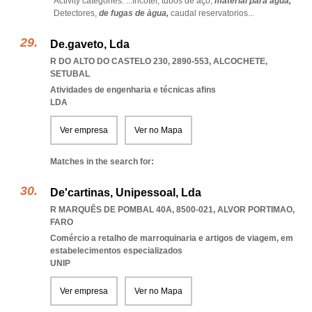
Activity categories: ...
Incotel,
tubos de aço,
material para agua,
Detectores,
de fugas de àgua,
caudal reservatorios
...
De.gaveto, Lda
R DO ALTO DO CASTELO 230, 2890-553
,
ALCOCHETE
,
SETUBAL
Atividades de engenharia e técnicas afins
LDA
Ver empresa
Ver no Mapa
Matches in the search for:
De'cartinas, Unipessoal, Lda
R MARQUÊS DE POMBAL 40A, 8500-021
,
ALVOR PORTIMAO
,
FARO
Comércio a retalho de marroquinaria e artigos de viagem, em
estabelecimentos especializados
UNIP
Ver empresa
Ver no Mapa