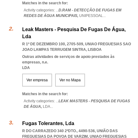
Matches in the search for:
Activity categories: ...
D.RAM - DETECÇÃO DE FUGAS EM
REDES DE ÁGUA MUNICIPAIS,
UNIPESSOAL
...
Leak Masters - Pesquisa De Fugas De Água,
Lda
R 1º DE DEZEMBRO 100, 2705-509
,
UNIAO FREGUESIAS SAO
JOAO LAMPAS TERRUGEM SINTRA
,
LISBOA
Outras atividades de serviços de apoio prestados às
empresas, n.e.
LDA
Ver empresa
Ver no Mapa
Matches in the search for:
Activity categories: ...
LEAK MASTERS - PESQUISA DE FUGAS
DE ÁGUA,
LDA
...
Fugas Tolerantes, Lda
R DO CARRAZEDO 340 2ºDTO., 4490-536, UNIÃO DAS
FREGUESIAS DA POVOA DE VARZIM
,
UNIAO FREGUESIAS