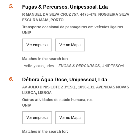
Fugas & Percursos, Unipessoal, Lda
R MANUEL DA SILVA CRUZ 757, 4475-478
,
NOGUEIRA SILVA
ESCURA MAIA
,
PORTO
Transporte ocasional de passageiros em veículos ligeiros
UNIP
Ver empresa
Ver no Mapa
Matches in the search for:
Activity categories: ...
FUGAS & PERCURSOS,
UNIPESSOAL
...
Débora Água Doce, Unipessoal, Lda
AV JÚLIO DINIS LOTE 2 3ºESQ., 1050-131
,
AVENIDAS NOVAS
LISBOA
,
LISBOA
Outras atividades de saúde humana, n.e.
UNIP
Ver empresa
Ver no Mapa
Matches in the search for: