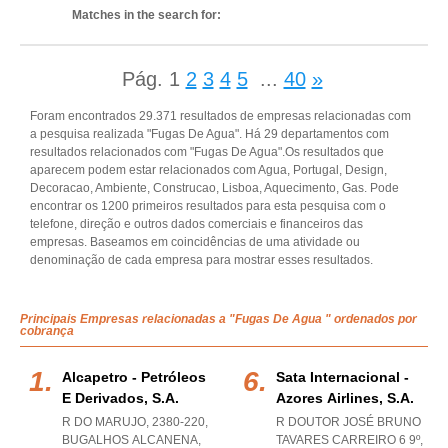
Matches in the search for:
Pág.
1
2
3
4
5
...
40
»
Foram encontrados 29.371 resultados de empresas relacionadas com
a pesquisa realizada "Fugas De Agua". Há 29 departamentos com
resultados relacionados com "Fugas De Agua".Os resultados que
aparecem podem estar relacionados com Agua, Portugal, Design,
Decoracao, Ambiente, Construcao, Lisboa, Aquecimento, Gas. Pode
encontrar os 1200 primeiros resultados para esta pesquisa com o
telefone, direção e outros dados comerciais e financeiros das
empresas. Baseamos em coincidências de uma atividade ou
denominação de cada empresa para mostrar esses resultados.
Principais Empresas relacionadas a "Fugas De Agua " ordenados por
cobrança
Alcapetro - Petróleos
Sata Internacional -
E Derivados, S.a.
Azores Airlines, S.a.
R DO MARUJO, 2380-220
,
R DOUTOR JOSÉ BRUNO
BUGALHOS ALCANENA
,
TAVARES CARREIRO 6 9º,