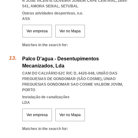
R JOSÉ VICENTE OLIVEIRA JÚNIOR CAFÉ CENTRAL, 2845-
541
,
AMORA SEIXAL
,
SETUBAL
Outras atividades desportivas, n.e.
ASS
Ver empresa
Ver no Mapa
Matches in the search for:
Palco D'agua - Desentupimentos
Mecanizados, Lda
CAM DO CALVÁRIO 62C R/C D, 4420-048, UNIÃO DAS
FREGUESIAS DE GONDOMAR (SÃO COSME)
,
UNIAO
FREGUESIAS GONDOMAR SAO COSME VALBOM JOVIM
,
PORTO
Instalação de canalizações
LDA
Ver empresa
Ver no Mapa
Matches in the search for: