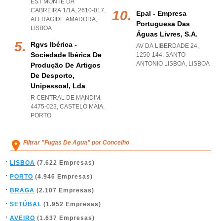
EST MONTE DA
CABREIRA 1/1A, 2610-017
,
Epal - Empresa
ALFRAGIDE AMADORA
,
Portuguesa Das
LISBOA
Águas Livres, S.a.
Rgvs Ibérica -
AV DA LIBERDADE 24,
Sociedade Ibérica De
1250-144
,
SANTO
ANTONIO LISBOA
,
LISBOA
Produção De Artigos
De Desporto,
Unipessoal, Lda
R CENTRAL DE MANDIM,
4475-023
,
CASTELO MAIA
,
PORTO
Filtrar "Fugas De Agua" por Concelho
LISBOA
(7.622 Empresas)
PORTO
(4.946 Empresas)
BRAGA
(2.107 Empresas)
SETÚBAL
(1.952 Empresas)
AVEIRO
(1.637 Empresas)