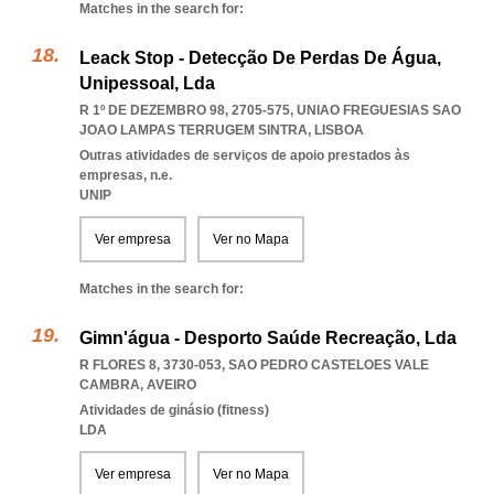
Matches in the search for:
Leack Stop - Detecção De Perdas De Água,
Unipessoal, Lda
R 1º DE DEZEMBRO 98, 2705-575
,
UNIAO FREGUESIAS SAO
JOAO LAMPAS TERRUGEM SINTRA
,
LISBOA
Outras atividades de serviços de apoio prestados às
empresas, n.e.
UNIP
Ver empresa
Ver no Mapa
Matches in the search for:
Gimn'água - Desporto Saúde Recreação, Lda
R FLORES 8, 3730-053
,
SAO PEDRO CASTELOES VALE
CAMBRA
,
AVEIRO
Atividades de ginásio (fitness)
LDA
Ver empresa
Ver no Mapa