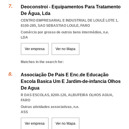
Deoconstroi - Equipamentos Para Tratamento
De Água, Lda
CENTRO EMPRESARIAL E INDUSTRIAL DE LOULÉ LOTE 1,
8100-285
,
SAO SEBASTIAO LOULE
,
FARO
Comércio por grosso de outros bens intermédios, n.e.
LDA
Ver empresa
Ver no Mapa
Matches in the search for:
Associação De Pais E Enc.de Educação
Escola Basica Um E Jardim-de-infancia Olhos
De Agua
R DAS ESCOLAS, 8200-126
,
ALBUFEIRA OLHOS AGUA
,
FARO
Outras atividades associativas, n.e.
ASS
Ver empresa
Ver no Mapa