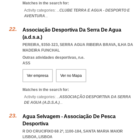
Matches in the search for:
Activity categories: ...
CLUBE TERRA E AGUA - DESPORTO E
AVENTURA
...
Associação Desportiva Da Serra De Agua
(a.d.s.a.)
PEREIRA, 9350-323
,
SERRA AGUA RIBEIRA BRAVA
,
ILHA DA
MADEIRA FUNCHAL
Outras atividades desportivas, n.e.
ASS
Ver empresa
Ver no Mapa
Matches in the search for:
Activity categories: ...
ASSOCIAÇÃO DESPORTIVA DA SERRA
DE AGUA (A.D.S.A.)
...
Agua Selvagem - Associação De Pesca
Desportiva
R DO CRUCIFIXO 68 2º, 1100-184
,
SANTA MARIA MAIOR
LISBOA
,
LISBOA