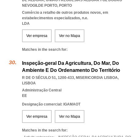
DE ALDOAR
,
UNIAO FREGUESIAS ALDOAR FOZ DOURO
NEVOGILDE PORTO
,
PORTO
Comércio a retalho de outros produtos novos, em
estabelecimentos especializados, n.e.
LDA
Ver empresa
Ver no Mapa
Matches in the search for:
Inspeção-geral Da Agricultura, Do Mar, Do
Ambiente E Do Ordenamento Do Território
R DE O SÉCULO 51, 1200-433
,
MISERICORDIA LISBOA
,
LISBOA
Administração Central
EE
Designação comercial: IGAMAOT
Ver empresa
Ver no Mapa
Matches in the search for: