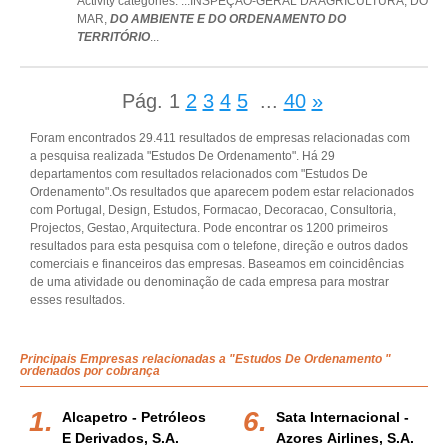
Activity categories: ...
INSPEÇÃO-GERAL DA AGRICULTURA,
DO
MAR,
DO AMBIENTE E DO ORDENAMENTO DO
TERRITÓRIO
...
Pág.
1
2
3
4
5
...
40
»
Foram encontrados 29.411 resultados de empresas relacionadas com
a pesquisa realizada "Estudos De Ordenamento". Há 29
departamentos com resultados relacionados com "Estudos De
Ordenamento".Os resultados que aparecem podem estar relacionados
com Portugal, Design, Estudos, Formacao, Decoracao, Consultoria,
Projectos, Gestao, Arquitectura. Pode encontrar os 1200 primeiros
resultados para esta pesquisa com o telefone, direção e outros dados
comerciais e financeiros das empresas. Baseamos em coincidências
de uma atividade ou denominação de cada empresa para mostrar
esses resultados.
Principais Empresas relacionadas a "Estudos De Ordenamento "
ordenados por cobrança
Alcapetro - Petróleos
Sata Internacional -
E Derivados, S.a.
Azores Airlines, S.a.