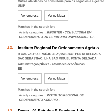
Outras atividades de consultoria para os negócios e a gestão
UNIP
Ver empresa
Ver no Mapa
Matches in the search for:
Activity categories: ...
RIFORTER - CONSULTORIA EM
ORDENAMENTO DO TERRITÓRIO UNIPESSOAL,
LDA
...
Instituto Regional De Ordenamento Agrário
R CARVALHO ARAÚJO 33 2º, 9500-040
,
PONTA DELGADA
SAO SEBASTIAO
,
ILHA SAO MIGUEL PONTA DELGADA
Administração pública - atividades económicas
EE
Ver empresa
Ver no Mapa
Matches in the search for:
Activity categories: ...
INSTITUTO REGIONAL DE
ORDENAMENTO AGRÁRIO
...
Decor - 91 Estudos E Serviços, Lda