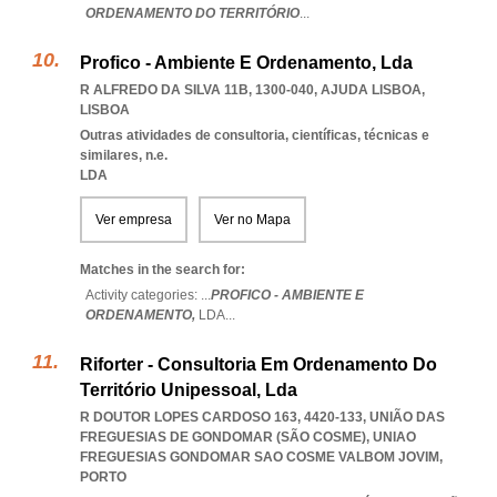
ORDENAMENTO DO TERRITÓRIO
...
Profico - Ambiente E Ordenamento, Lda
R ALFREDO DA SILVA 11B, 1300-040
,
AJUDA LISBOA
,
LISBOA
Outras atividades de consultoria, científicas, técnicas e
similares, n.e.
LDA
Ver empresa
Ver no Mapa
Matches in the search for:
Activity categories: ...
PROFICO - AMBIENTE E
ORDENAMENTO,
LDA
...
Riforter - Consultoria Em Ordenamento Do
Território Unipessoal, Lda
R DOUTOR LOPES CARDOSO 163, 4420-133, UNIÃO DAS
FREGUESIAS DE GONDOMAR (SÃO COSME)
,
UNIAO
FREGUESIAS GONDOMAR SAO COSME VALBOM JOVIM
,
PORTO