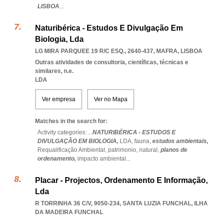
LISBOA
...
Naturibérica - Estudos E Divulgação Em
Biologia, Lda
LG MIRA PARQUEE 19 R/C ESQ., 2640-437
,
MAFRA
,
LISBOA
Outras atividades de consultoria, científicas, técnicas e
similares, n.e.
LDA
Ver empresa
Ver no Mapa
Matches in the search for:
Activity categories: ...
NATURIBÉRICA - ESTUDOS E
DIVULGAÇÃO EM BIOLOGIA,
LDA,
fauna,
estudos ambientais,
Requalificação Ambiental,
patrimonio,
natural,
planos de
ordenamento,
impacto ambiental
...
Placar - Projectos, Ordenamento E Informação,
Lda
R TORRINHA 36 C/V, 9050-234
,
SANTA LUZIA FUNCHAL
,
ILHA
DA MADEIRA FUNCHAL