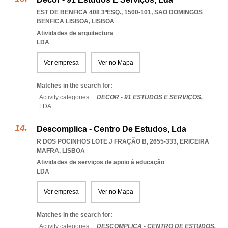
EST DE BENFICA 408 3ºESQ., 1500-101
,
SAO DOMINGOS
BENFICA LISBOA
,
LISBOA
Atividades de arquitectura
LDA
Ver empresa
Ver no Mapa
Matches in the search for:
Activity categories: ...
DECOR - 91 ESTUDOS E SERVIÇOS,
LDA
...
Descomplica - Centro De Estudos, Lda
R DOS POCINHOS LOTE J FRAÇÃO B, 2655-333
,
ERICEIRA
MAFRA
,
LISBOA
Atividades de serviços de apoio à educação
LDA
Ver empresa
Ver no Mapa
Matches in the search for:
Activity categories: ...
DESCOMPLICA - CENTRO DE ESTUDOS,