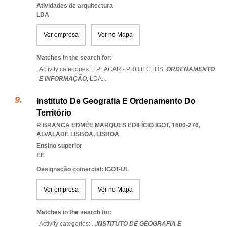
Atividades de arquitectura
LDA
Ver empresa
Ver no Mapa
Matches in the search for:
Activity categories: ...
PLACAR - PROJECTOS,
ORDENAMENTO
E INFORMAÇÃO,
LDA
...
Instituto De Geografia E Ordenamento Do
Território
R BRANCA EDMÉE MARQUES EDIFÍCIO IGOT, 1600-276
,
ALVALADE LISBOA
,
LISBOA
Ensino superior
EE
Designação comercial: IGOT-UL
Ver empresa
Ver no Mapa
Matches in the search for:
Activity categories: ...
INSTITUTO DE GEOGRAFIA E