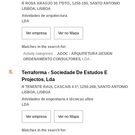
R ROSA ARAÚJO 30 7ºDTO., 1250-195
,
SANTO ANTONIO
LISBOA
,
LISBOA
Atividades de arquitectura
LDA
Ver empresa
Ver no Mapa
Matches in the search for:
Activity categories: ...
ADOC - ARQUITETURA DESIGN
ORDENAMENTO CONSULTORES,
LDA
...
Terraforma - Sociedade De Estudos E
Projectos, Lda
R TENENTE RAUL CASCAIS 4 1º, 1250-268
,
SANTO ANTONIO
LISBOA
,
LISBOA
Atividades de engenharia e técnicas afins
LDA
Ver empresa
Ver no Mapa
Matches in the search for: