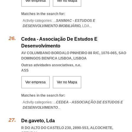
Ver empresa
Ver no Mapa
Matches in the search for:
Activity categories: ...
SANMAC - ESTUDOS E
DESENVOLVIMENTO IMOBILIÁRIO,
LDA
...
Cedea - Associação De Estudos E
Desenvolvimento
AV COLUMBANO BORDALO PINHEIRO 88 R/C, 1070-065
,
SAO
DOMINGOS BENFICA LISBOA
,
LISBOA
Outras atividades associativas, n.e.
ASS
Ver empresa
Ver no Mapa
Matches in the search for:
Activity categories: ...
CEDEA - ASSOCIAÇÃO DE ESTUDOS E
DESENVOLVIMENTO
...
De.gaveto, Lda
R DO ALTO DO CASTELO 230, 2890-553
,
ALCOCHETE
,