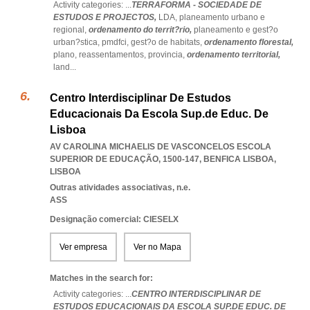
Activity categories: ...
TERRAFORMA - SOCIEDADE DE
ESTUDOS E PROJECTOS,
LDA,
planeamento urbano e
regional,
ordenamento do territ?rio,
planeamento e gest?o
urban?stica,
pmdfci,
gest?o de habitats,
ordenamento florestal,
plano,
reassentamentos,
provincia,
ordenamento territorial,
land
...
Centro Interdisciplinar De Estudos
Educacionais Da Escola Sup.de Educ. De
Lisboa
AV CAROLINA MICHAELIS DE VASCONCELOS ESCOLA
SUPERIOR DE EDUCAÇÃO, 1500-147
,
BENFICA LISBOA
,
LISBOA
Outras atividades associativas, n.e.
ASS
Designação comercial: CIESELX
Ver empresa
Ver no Mapa
Matches in the search for:
Activity categories: ...
CENTRO INTERDISCIPLINAR DE
ESTUDOS EDUCACIONAIS DA ESCOLA SUP.DE EDUC. DE