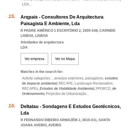
LDA
...
Arqpais - Consultores De Arquitectura
Paisagista E Ambiente, Lda
R PADRE AMÉRICO 1 ESCRITÓRIO 2, 1600-548
,
CARNIDE
LISBOA
,
LISBOA
Atividades de arquitectura
LDA
Ver empresa
Ver no Mapa
Matches in the search for:
Activity categories: ...
arranjos exteriores,
paisagísmo,
estudos
de impacte ambiental,
RECAPE,
Landscape Reclamation,
RECAPEs,
Estudos de Viabilidade Ambiental,
PPGRCD,
de
Ordenamento,
Projectos de Urbanização
...
Deltatau - Sondagens E Estudos Geotécnicos,
Lda
R FERNANDO RIBEIRO ARMAZÉM J, 3810-011
,
SANTA
JOANA AVEIRO
,
AVEIRO