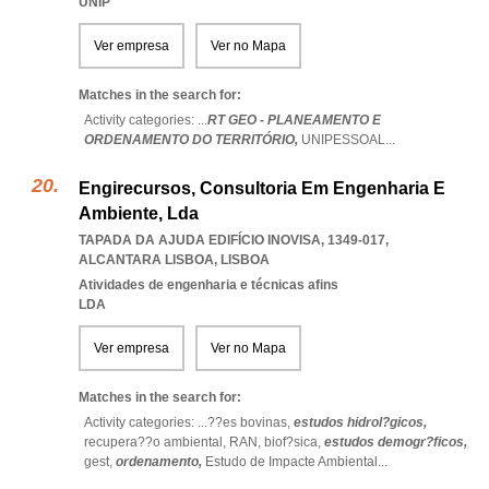
UNIP
Ver empresa
Ver no Mapa
Matches in the search for:
Activity categories: ...
RT GEO - PLANEAMENTO E
ORDENAMENTO DO TERRITÓRIO,
UNIPESSOAL
...
Engirecursos, Consultoria Em Engenharia E
Ambiente, Lda
TAPADA DA AJUDA EDIFÍCIO INOVISA, 1349-017
,
ALCANTARA LISBOA
,
LISBOA
Atividades de engenharia e técnicas afins
LDA
Ver empresa
Ver no Mapa
Matches in the search for:
Activity categories: ...
??es bovinas,
estudos hidrol?gicos,
recupera??o ambiental,
RAN,
biof?sica,
estudos demogr?ficos,
gest,
ordenamento,
Estudo de Impacte Ambiental
...