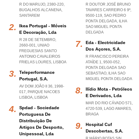
R DO MARUJO, 2380-220
,
R DOUTOR JOSÉ BRUNO
BUGALHOS ALCANENA
,
TAVARES CARREIRO 6 9º,
SANTAREM
9500-119
,
SAO PEDRO
PONTA DELGADA
,
ILHA
Ikea Portugal - Móveis
SAO MIGUEL PONTA
E Decoração, Lda
DELGADA
R 28 DE SETEMBRO,
Eda - Electricidade
2660-001
,
UNIAO
Dos Açores, S.a.
FREGUESIAS SANTO
ANTONIO CAVALEIROS
R FRANCISCO PEREIRA
FRIELAS LOURES
,
LISBOA
ATAÍDE 1, 9500-052
,
PONTA DELGADA SAO
Teleperformance
SEBASTIAO
,
ILHA SAO
Portugal, S.a.
MIGUEL PONTA DELGADA
AV DOM JOÃO II 36, 1998-
Ilídio Mota - Petróleos
017
,
PARQUE NACOES
E Derivados, Lda
LISBOA
,
LISBOA
MAR DO RIO CÁVADO 571,
Spdad - Sociedade
4720-539
,
LAGO AMARES
,
Portuguesa De
BRAGA
Distribuição De
Hospital Cuf
Artigos De Desporto,
Descobertas, S.a.
Unipessoal, Lda
R MÁRIO BOTAS S/N,