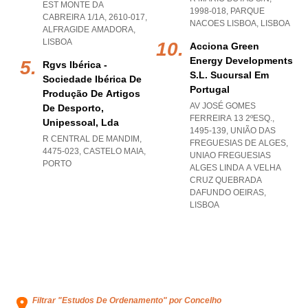
EST MONTE DA
1998-018
,
PARQUE
CABREIRA 1/1A, 2610-017
,
NACOES LISBOA
,
LISBOA
ALFRAGIDE AMADORA
,
LISBOA
Acciona Green
Energy Developments
Rgvs Ibérica -
S.l. Sucursal Em
Sociedade Ibérica De
Portugal
Produção De Artigos
AV JOSÉ GOMES
De Desporto,
FERREIRA 13 2ºESQ.,
Unipessoal, Lda
1495-139, UNIÃO DAS
R CENTRAL DE MANDIM,
FREGUESIAS DE ALGES
,
4475-023
,
CASTELO MAIA
,
UNIAO FREGUESIAS
PORTO
ALGES LINDA A VELHA
CRUZ QUEBRADA
DAFUNDO OEIRAS
,
LISBOA
Filtrar "Estudos De Ordenamento" por Concelho