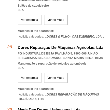
FAMALICAO CALENDARIO
,
BRAGA
Salões de cabeleireiro
LDA
Ver empresa
Ver no Mapa
Matches in the search for:
Activity categories: ...
DORES & FILHO - CABELEIREIRO,
LDA
...
Dores Reparação De Máquinas Agrícolas, Lda
PQ INDUSTRIAL DE BEJA PAVILHÃO 5, 7800-006
,
UNIAO
FREGUESIAS BEJA SALVADOR SANTA MARIA FEIRA
,
BEJA
Manutenção e reparação de veículos automóveis
LDA
Ver empresa
Ver no Mapa
Matches in the search for:
Activity categories: ...
DORES REPARAÇÃO DE MÁQUINAS
AGRÍCOLAS,
LDA
...
Maria Das Dores, Unipessoal, Lda