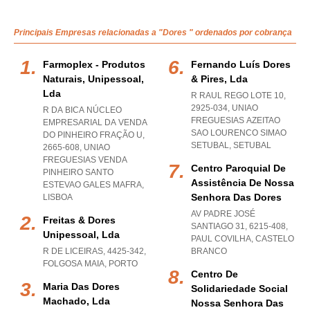
Principais Empresas relacionadas a "Dores " ordenados por cobrança
Farmoplex - Produtos
Fernando Luís Dores
Naturais, Unipessoal,
& Pires, Lda
Lda
R RAUL REGO LOTE 10,
2925-034
,
UNIAO
R DA BICA NÚCLEO
FREGUESIAS AZEITAO
EMPRESARIAL DA VENDA
SAO LOURENCO SIMAO
DO PINHEIRO FRAÇÃO U,
SETUBAL
,
SETUBAL
2665-608
,
UNIAO
FREGUESIAS VENDA
Centro Paroquial De
PINHEIRO SANTO
Assistência De Nossa
ESTEVAO GALES MAFRA
,
Senhora Das Dores
LISBOA
AV PADRE JOSÉ
Freitas & Dores
SANTIAGO 31, 6215-408
,
Unipessoal, Lda
PAUL COVILHA
,
CASTELO
R DE LICEIRAS, 4425-342
,
BRANCO
FOLGOSA MAIA
,
PORTO
Centro De
Maria Das Dores
Solidariedade Social
Machado, Lda
Nossa Senhora Das