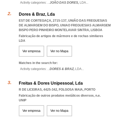
Activity categories: ...
JOÃO DAS DORES,
LDA
...
Dores & Braz, Lda
EST DE CORTEGAÇA, 2715-137, UNIÃO DAS FREGUESIAS
DE ALMARGEM DO BISPO
,
UNIAO FREGUESIAS ALMARGEM
BISPO PERO PINHEIRO MONTELAVAR SINTRA
,
LISBOA
Fabricação de artigos de mármore e de rochas similares
LDA
Ver empresa
Ver no Mapa
Matches in the search for:
Activity categories: ...
DORES & BRAZ,
LDA
...
Freitas & Dores Unipessoal, Lda
R DE LICEIRAS, 4425-342
,
FOLGOSA MAIA
,
PORTO
Fabricação de outros produtos metálicos diversos, n.e.
UNIP
Ver empresa
Ver no Mapa