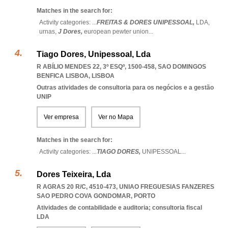
Matches in the search for:
Activity categories: ...
FREITAS & DORES UNIPESSOAL,
LDA,
urnas,
J Dores,
european pewter union
...
Tiago Dores, Unipessoal, Lda
R ABÍLIO MENDES 22, 3º ESQº, 1500-458
,
SAO DOMINGOS
BENFICA LISBOA
,
LISBOA
Outras atividades de consultoria para os negócios e a gestão
UNIP
Ver empresa
Ver no Mapa
Matches in the search for:
Activity categories: ...
TIAGO DORES,
UNIPESSOAL
...
Dores Teixeira, Lda
R AGRAS 20 R/C, 4510-473
,
UNIAO FREGUESIAS FANZERES
SAO PEDRO COVA GONDOMAR
,
PORTO
Atividades de contabilidade e auditoria; consultoria fiscal
LDA