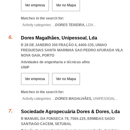
Ver empresa
Ver no Mapa
Matches in the search for:
Activity categories: ...
DORES TEIXEIRA,
LDA
...
Dores Magalhães, Unipessoal, Lda
R 28 DE JANEIRO 350 FRAÇÃO 4, 4400-335
,
UNIAO
FREGUESIAS SANTA MARINHA SAO PEDRO AFURADA VILA
NOVA GAIA
,
PORTO
Atividades de engenharia e técnicas afins
UNIP
Ver empresa
Ver no Mapa
Matches in the search for:
Activity categories: ...
DORES MAGALHÃES,
UNIPESSOAL
...
Sociedade Agropecuária Dores & Dores, Lda
R MANUEL DA FONSECA 79, 7565-225
,
ERMIDAS SADO
SANTIAGO CACEM
,
SETUBAL