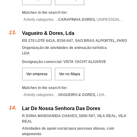
Matches in the search for:
Activity categories: ...
CARAPINHA DORES,
UNIPESSOAL
...
Vagueiro & Dores, Lda
ER 270 LOTE 641A, 8150-047
,
SAO BRAS ALPORTEL
,
FARO
Organização de atividades de animação turística
LDA
Designação comercial: VISTA YACHT ALGARVE
Ver empresa
Ver no Mapa
Matches in the search for:
Activity categories: ...
VAGUEIRO & DORES,
LDA
...
Lar De Nossa Senhora Das Dores
R DONA MARGARIDA CHAVES, 5000-597
,
VILA REAL
,
VILA
REAL
Atividades de apoio social para pessoas idosas, com
alojamento