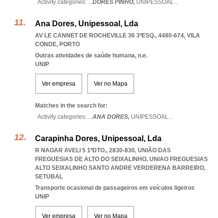
Activity categories: ...
DORES PINHO,
UNIPESSOAL
...
Ana Dores, Unipessoal, Lda
AV LE CANNET DE ROCHEVILLE 36 3ºESQ., 4480-674
,
VILA
CONDE
,
PORTO
Outras atividades de saúde humana, n.e.
UNIP
Ver empresa
Ver no Mapa
Matches in the search for:
Activity categories: ...
ANA DORES,
UNIPESSOAL
...
Carapinha Dores, Unipessoal, Lda
R NAGAR AVELI 5 1ºDTO., 2830-830, UNIÃO DAS
FREGUESIAS DE ALTO DO SEIXALINHO
,
UNIAO FREGUESIAS
ALTO SEIXALINHO SANTO ANDRE VERDERENA BARREIRO
,
SETUBAL
Transporte ocasional de passageiros em veículos ligeiros
UNIP
Ver empresa
Ver no Mapa