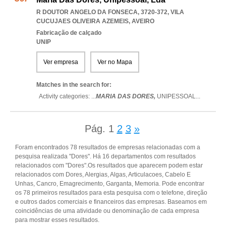
R DOUTOR ANGELO DA FONSECA, 3720-372
,
VILA
CUCUJAES OLIVEIRA AZEMEIS
,
AVEIRO
Fabricação de calçado
UNIP
Ver empresa
Ver no Mapa
Matches in the search for:
Activity categories: ...
MARIA DAS DORES,
UNIPESSOAL
...
Pág.
1
2
3
»
Foram encontrados 78 resultados de empresas relacionadas com a
pesquisa realizada "Dores". Há 16 departamentos com resultados
relacionados com "Dores".Os resultados que aparecem podem estar
relacionados com Dores, Alergias, Algas, Articulacoes, Cabelo E
Unhas, Cancro, Emagrecimento, Garganta, Memoria. Pode encontrar
os 78 primeiros resultados para esta pesquisa com o telefone, direção
e outros dados comerciais e financeiros das empresas. Baseamos em
coincidências de uma atividade ou denominação de cada empresa
para mostrar esses resultados.