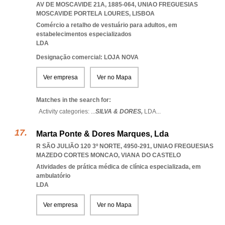
AV DE MOSCAVIDE 21A, 1885-064
,
UNIAO FREGUESIAS
MOSCAVIDE PORTELA LOURES
,
LISBOA
Comércio a retalho de vestuário para adultos, em
estabelecimentos especializados
LDA
Designação comercial: LOJA NOVA
Ver empresa
Ver no Mapa
Matches in the search for:
Activity categories: ...
SILVA & DORES,
LDA
...
Marta Ponte & Dores Marques, Lda
R SÃO JULIÃO 120 3º NORTE, 4950-291
,
UNIAO FREGUESIAS
MAZEDO CORTES MONCAO
,
VIANA DO CASTELO
Atividades de prática médica de clínica especializada, em
ambulatório
LDA
Ver empresa
Ver no Mapa