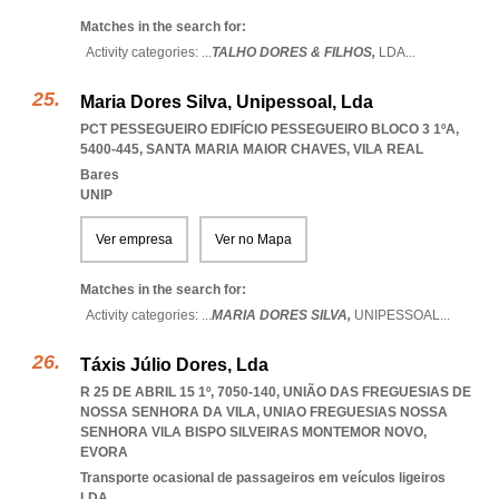
Matches in the search for:
Activity categories: ...
TALHO DORES & FILHOS,
LDA
...
Maria Dores Silva, Unipessoal, Lda
PCT PESSEGUEIRO EDIFÍCIO PESSEGUEIRO BLOCO 3 1ºA,
5400-445
,
SANTA MARIA MAIOR CHAVES
,
VILA REAL
Bares
UNIP
Ver empresa
Ver no Mapa
Matches in the search for:
Activity categories: ...
MARIA DORES SILVA,
UNIPESSOAL
...
Táxis Júlio Dores, Lda
R 25 DE ABRIL 15 1º, 7050-140, UNIÃO DAS FREGUESIAS DE
NOSSA SENHORA DA VILA
,
UNIAO FREGUESIAS NOSSA
SENHORA VILA BISPO SILVEIRAS MONTEMOR NOVO
,
EVORA
Transporte ocasional de passageiros em veículos ligeiros
LDA