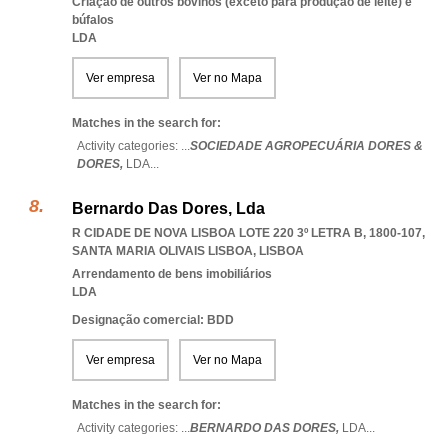
Criação de outros bovinos (exceto para produção de leite) e
búfalos
LDA
Ver empresa
Ver no Mapa
Matches in the search for:
Activity categories: ...
SOCIEDADE AGROPECUÁRIA DORES &
DORES,
LDA
...
Bernardo Das Dores, Lda
R CIDADE DE NOVA LISBOA LOTE 220 3º LETRA B, 1800-107
,
SANTA MARIA OLIVAIS LISBOA
,
LISBOA
Arrendamento de bens imobiliários
LDA
Designação comercial: BDD
Ver empresa
Ver no Mapa
Matches in the search for:
Activity categories: ...
BERNARDO DAS DORES,
LDA
...