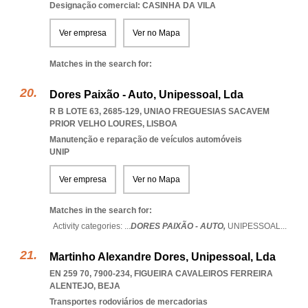
Designação comercial: CASINHA DA VILA
Ver empresa
Ver no Mapa
Matches in the search for:
Dores Paixão - Auto, Unipessoal, Lda
R B LOTE 63, 2685-129
,
UNIAO FREGUESIAS SACAVEM
PRIOR VELHO LOURES
,
LISBOA
Manutenção e reparação de veículos automóveis
UNIP
Ver empresa
Ver no Mapa
Matches in the search for:
Activity categories: ...
DORES PAIXÃO - AUTO,
UNIPESSOAL
...
Martinho Alexandre Dores, Unipessoal, Lda
EN 259 70, 7900-234
,
FIGUEIRA CAVALEIROS FERREIRA
ALENTEJO
,
BEJA
Transportes rodoviários de mercadorias