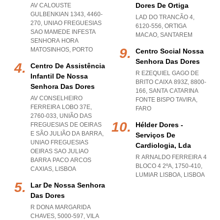
Dores De Ortiga
AV CALOUSTE
GULBENKIAN 1343, 4460-
LAD DO TRANCÃO 4,
270
,
UNIAO FREGUESIAS
6120-556
,
ORTIGA
SAO MAMEDE INFESTA
MACAO
,
SANTAREM
SENHORA HORA
MATOSINHOS
,
PORTO
Centro Social Nossa
Senhora Das Dores
Centro De Assistência
R EZEQUIEL GAGO DE
Infantil De Nossa
BRITO CAIXA 893Z, 8800-
Senhora Das Dores
166
,
SANTA CATARINA
AV CONSELHEIRO
FONTE BISPO TAVIRA
,
FERREIRA LOBO 37E,
FARO
2760-033, UNIÃO DAS
Hélder Dores -
FREGUESIAS DE OEIRAS
E SÃO JULIÃO DA BARRA
,
Serviços De
UNIAO FREGUESIAS
Cardiologia, Lda
OEIRAS SAO JULIAO
R ARNALDO FERREIRA 4
BARRA PACO ARCOS
BLOCO 4 2ºA, 1750-410
,
CAXIAS
,
LISBOA
LUMIAR LISBOA
,
LISBOA
Lar De Nossa Senhora
Das Dores
R DONA MARGARIDA
CHAVES, 5000-597
,
VILA