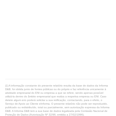
(1) A informação constante do presente relatório resulta da base de dados da Informa
D&B, foi obtida junto de fontes públicas ou do próprio e faz referência unicamente à
atividade empresarial do ENI ou empresa a que se refere, sendo apenas possível
utilizá-la dentro do âmbito empresarial que realiza a respetiva empresa ou ENI. Caso
detete algum erro poderá solicitar a sua retificação, contactando, para o efeito, o
Serviço de Apoio ao Cliente eInforma. O presente relatório não pode ser reproduzido,
publicado ou redistribuído, total ou parcialmente, sem autorização expressa da Informa
D&B. A Informa D&B tem a sua base de dados legalizada pela Comissão Nacional de
Proteção de Dados (Autorização Nº 32/96, emitida a 27/02/1996).