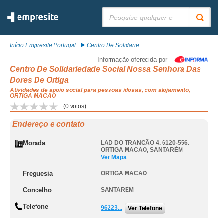
Pesquisar:
Início Empresite Portugal
Centro De Solidarie...
Informação oferecida por
Centro De Solidariedade Social Nossa Senhora Das
Dores De Ortiga
Atividades de apoio social para pessoas idosas, com alojamento,
ORTIGA MACAO
(
0
votos)
Endereço e contato
Morada
LAD DO TRANCÃO 4, 6120-556
,
ORTIGA MACAO
,
SANTARÉM
Ver Mapa
Freguesia
ORTIGA MACAO
Concelho
SANTARÉM
Telefone
96223...
Ver Telefone