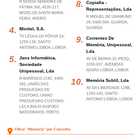
R NOSSA SENHORA DE
Copialta -
FÁTIMA 345, 4535-217
,
Representações, Lda
MOZELOS SANTA MARIA
R MIGUEL DE UNAMUNO
FEIRA
,
AVEIRO
26, 6300-584
,
GUARDA
,
GUARDA
Minitel, S.a.
TV LÉGUA DA PÓVOA 1A,
Correntes De
1250-136
,
SANTO
Memória, Unipessoal,
ANTONIO LISBOA
,
LISBOA
Lda
Jans Informática,
AV DE BERNA 25 4ºESQ.,
Sociedade
1050-037
,
AVENIDAS
NOVAS LISBOA
,
LISBOA
Unipessoal, Lda
R BARROCO 214C, 4465-
Memória Subtil, Lda
591, UNIÃO DAS
AV DA LIBERDADE 129B,
FREGUESIAS DE
1250-140
,
SANTO
CUSTOIAS
,
UNIAO
ANTONIO LISBOA
,
LISBOA
FREGUESIAS CUSTOIAS
LECA BALIO GUIFOES
MATOSINHOS
,
PORTO
Filtrar "Memoria" por Concelho