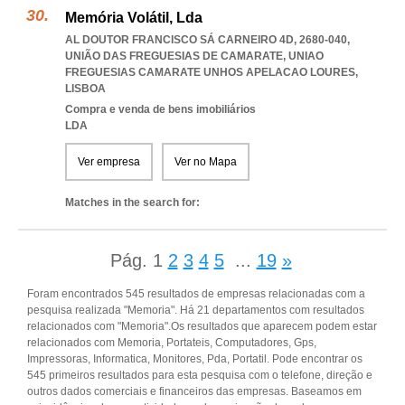
Memória Volátil, Lda
AL DOUTOR FRANCISCO SÁ CARNEIRO 4D, 2680-040,
UNIÃO DAS FREGUESIAS DE CAMARATE
,
UNIAO
FREGUESIAS CAMARATE UNHOS APELACAO LOURES
,
LISBOA
Compra e venda de bens imobiliários
LDA
Ver empresa
Ver no Mapa
Matches in the search for:
Pág.
1
2
3
4
5
...
19
»
Foram encontrados 545 resultados de empresas relacionadas com a
pesquisa realizada "Memoria". Há 21 departamentos com resultados
relacionados com "Memoria".Os resultados que aparecem podem estar
relacionados com Memoria, Portateis, Computadores, Gps,
Impressoras, Informatica, Monitores, Pda, Portatil. Pode encontrar os
545 primeiros resultados para esta pesquisa com o telefone, direção e
outros dados comerciais e financeiros das empresas. Baseamos em