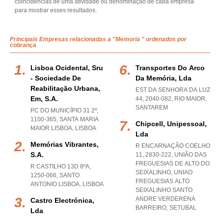
coincidências de uma atividade ou denominação de cada empresa
para mostrar esses resultados.
Principais Empresas relacionadas a "Memoria " ordenados por
cobrança
Lisboa Ocidental, Sru
Transportes Do Arco
- Sociedade De
Da Memória, Lda
Reabilitação Urbana,
EST DA SENHORA DA LUZ
Em, S.a.
44, 2040-082
,
RIO MAIOR
,
SANTAREM
PC DO MUNICÍPIO 31 2º,
1100-365
,
SANTA MARIA
Chipcell, Unipessoal,
MAIOR LISBOA
,
LISBOA
Lda
Memórias Vibrantes,
R ENCARNAÇÃO COELHO
S.a.
11, 2830-222, UNIÃO DAS
FREGUESIAS DE ALTO DO
R CASTILHO 13D 8ºA,
SEIXALINHO
,
UNIAO
1250-066
,
SANTO
FREGUESIAS ALTO
ANTONIO LISBOA
,
LISBOA
SEIXALINHO SANTO
ANDRE VERDERENA
Castro Electrónica,
BARREIRO
,
SETUBAL
Lda