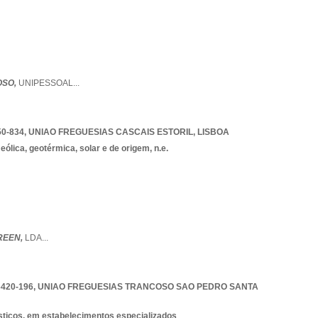
OSO,
UNIPESSOAL
...
0-834
,
UNIAO FREGUESIAS CASCAIS ESTORIL
,
LISBOA
ólica, geotérmica, solar e de origem, n.e.
REEN,
LDA
...
420-196
,
UNIAO FREGUESIAS TRANCOSO SAO PEDRO SANTA
sticos, em estabelecimentos especializados