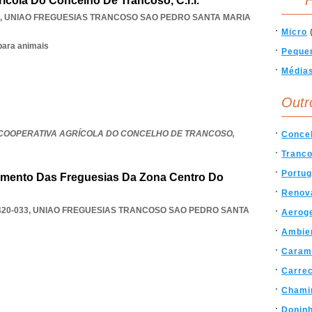
F
ícola Do Concelho De Trancoso, C.r.l.
,
UNIAO FREGUESIAS TRANCOSO SAO PEDRO SANTA MARIA
Micro
para animais
Peque
Média
Outr
COOPERATIVA AGRÍCOLA DO CONCELHO DE TRANCOSO,
Conce
Tranc
Portug
mento Das Freguesias Da Zona Centro Do
Renov
20-033
,
UNIAO FREGUESIAS TRANCOSO SAO PEDRO SANTA
Aerog
Ambie
Caram
Carre
Chami
Donin