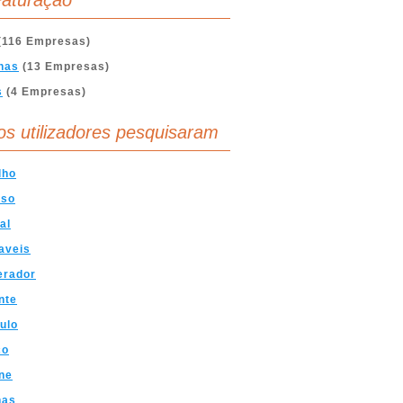
aturação
(116 Empresas)
nas
(13 Empresas)
s
(4 Empresas)
os utilizadores pesquisaram
lho
oso
al
aveis
erador
nte
ulo
co
ne
has