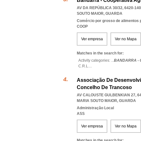
Bandarra - Cooperativa Agr
AV DA REPÚBLICA 30/32, 6420-140
SOUTO MAIOR
,
GUARDA
Comércio por grosso de alimentos 
COOP
Ver empresa
Ver no Mapa
Matches in the search for:
Activity categories: ...
BANDARRA - 
C.R.L.
...
Associação De Desenvolvi
Concelho De Trancoso
AV CALOUSTE GULBENKIAN 27, 64
MARIA SOUTO MAIOR
,
GUARDA
Administração Local
ASS
Ver empresa
Ver no Mapa
Matches in the search for: