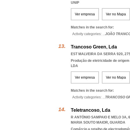
UNIP
Ver empresa
Ver no Mapa
Matches in the search for:
Activity categories: ...
JOÃO TRANC
Trancoso Green, Lda
EST MALVEIRA DA SERRA 920, 275
Produção de eletricidade de origem e
LDA
Ver empresa
Ver no Mapa
Matches in the search for:
Activity categories: ...
TRANCOSO G
Teletrancoso, Lda
R ANTÓNIO SAMPAIO E MELO 3A, 6
MARIA SOUTO MAIOR
,
GUARDA
Comércio a retalho de electrodomé