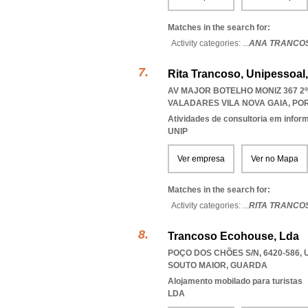
Matches in the search for:
Activity categories: ...
ANA TRANCO
Rita Trancoso, Unipessoal
AV MAJOR BOTELHO MONIZ 367 2ºE
VALADARES VILA NOVA GAIA
,
PO
Atividades de consultoria em infor
UNIP
Ver empresa
Ver no Mapa
Matches in the search for:
Activity categories: ...
RITA TRANCO
Trancoso Ecohouse, Lda
POÇO DOS CHÕES S/N, 6420-586
,
SOUTO MAIOR
,
GUARDA
Alojamento mobilado para turistas
LDA