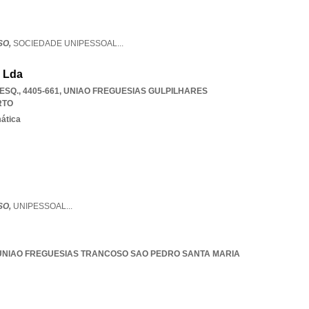
SO,
SOCIEDADE UNIPESSOAL
...
, Lda
SQ., 4405-661
,
UNIAO FREGUESIAS GULPILHARES
RTO
mática
SO,
UNIPESSOAL
...
UNIAO FREGUESIAS TRANCOSO SAO PEDRO SANTA MARIA