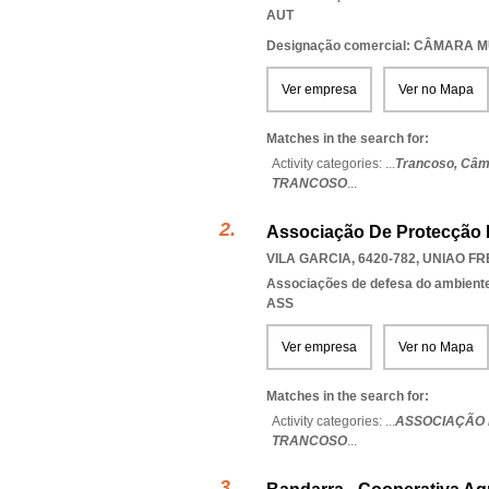
AUT
Designação comercial: CÂMARA 
Ver empresa
Ver no Mapa
Matches in the search for:
Activity categories: ...
Trancoso,
Câma
TRANCOSO
...
Associação De Protecção 
VILA GARCIA, 6420-782
,
UNIAO FR
Associações de defesa do ambient
ASS
Ver empresa
Ver no Mapa
Matches in the search for:
Activity categories: ...
ASSOCIAÇÃO 
TRANCOSO
...