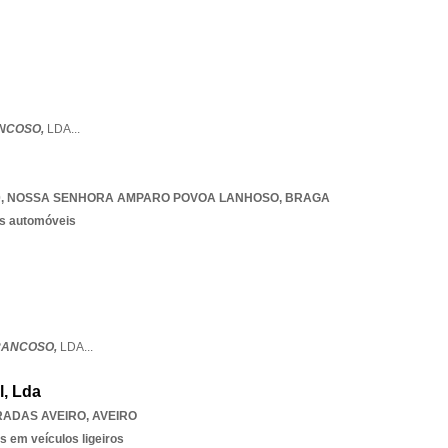
ANCOSO,
LDA
...
0
,
NOSSA SENHORA AMPARO POVOA LANHOSO
,
BRAGA
os automóveis
TRANCOSO,
LDA
...
l, Lda
RADAS AVEIRO
,
AVEIRO
s em veículos ligeiros