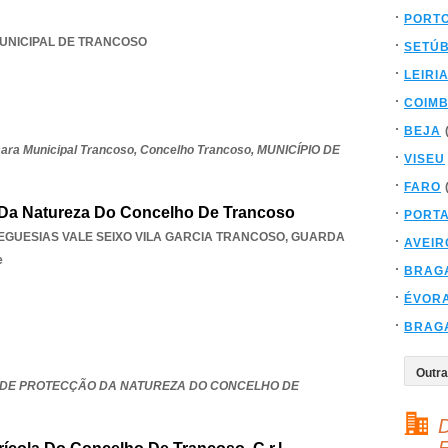
PORT
MUNICIPAL DE TRANCOSO
SETÚ
LEIRI
COIM
BEJA
ra Municipal Trancoso,
Concelho Trancoso,
MUNICÍPIO DE
VISEU
FARO
Da Natureza Do Concelho De Trancoso
PORT
EGUESIAS VALE SEIXO VILA GARCIA TRANCOSO
,
GUARDA
AVEIR
e
BRAG
ÉVOR
BRAG
DE PROTECÇÃO DA NATUREZA DO CONCELHO DE
D