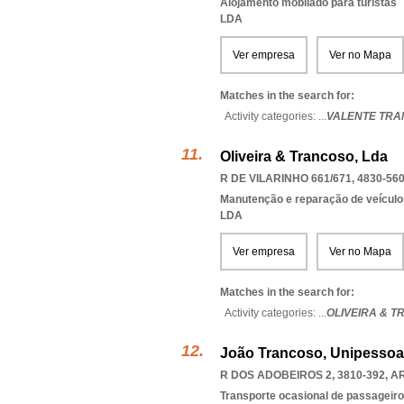
Alojamento mobilado para turistas
LDA
Ver empresa
Ver no Mapa
Matches in the search for:
Activity categories: ...
VALENTE TR
Oliveira & Trancoso, Lda
R DE VILARINHO 661/671, 4830-56
Manutenção e reparação de veícul
LDA
Ver empresa
Ver no Mapa
Matches in the search for:
Activity categories: ...
OLIVEIRA & 
João Trancoso, Unipessoa
R DOS ADOBEIROS 2, 3810-392
,
A
Transporte ocasional de passageiro