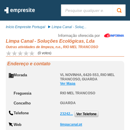
Pesquisar:
Início Empresite Portugal
Limpa Canal - Soluç...
Informação oferecida por
Limpa Canal - Soluções Ecológicas, Lda
Outras atividades de limpeza, n.e., RIO MEL TRANCOSO
(
0
votos)
Endereço e contato
Morada
VL NOVINHA, 6420-553
,
RIO MEL
TRANCOSO
,
GUARDA
Ver Mapa
Freguesia
RIO MEL TRANCOSO
Concelho
GUARDA
Telefone
23242...
Ver Telefone
Web
limpacanal.pt