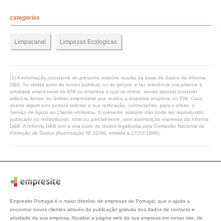
categorias
Limpacanal
Limpezas Ecologicas
(1) A informação constante do presente relatório resulta da base de dados da Informa
D&B, foi obtida junto de fontes públicas ou do próprio e faz referência unicamente à
atividade empresarial do ENI ou empresa a que se refere, sendo apenas possível
utilizá-la dentro do âmbito empresarial que realiza a respetiva empresa ou ENI. Caso
detete algum erro poderá solicitar a sua retificação, contactando, para o efeito, o
Serviço de Apoio ao Cliente eInforma. O presente relatório não pode ser reproduzido,
publicado ou redistribuído, total ou parcialmente, sem autorização expressa da Informa
D&B. A Informa D&B tem a sua base de dados legalizada pela Comissão Nacional de
Proteção de Dados (Autorização Nº 32/96, emitida a 27/02/1996).
Empresite Portugal é o maior diretório de empresas de Portugal, que o ajuda a
encontrar novos clientes através da publicação gratuita dos dados de contacto e
atividade da sua empresa. Atualize a página web da sua empresa em nosso site, de