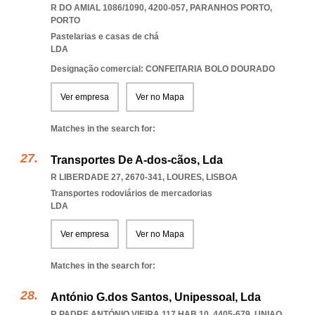
R DO AMIAL 1086/1090, 4200-057
,
PARANHOS PORTO
,
PORTO
Pastelarias e casas de chá
LDA
Designação comercial: CONFEITARIA BOLO DOURADO
Ver empresa
Ver no Mapa
Matches in the search for:
Transportes De A-dos-cãos, Lda
R LIBERDADE 27, 2670-341
,
LOURES
,
LISBOA
Transportes rodoviários de mercadorias
LDA
Ver empresa
Ver no Mapa
Matches in the search for:
António G.dos Santos, Unipessoal, Lda
R PADRE ANTÓNIO VIEIRA 117 HAB.10, 4405-679
,
UNIAO