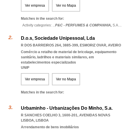
Ver empresa
Ver no Mapa
Matches in the search for:
Activity categories: ...
P&C - PERFUMES & COMPANHIA,
S.A.
...
D.o.s, Sociedade Unipessoal, Lda
R DOS BARREIROS 264, 3885-399
,
ESMORIZ OVAR
,
AVEIRO
Comércio a retalho de material de bricolage, equipamento
sanitário, ladrilhos e materiais similares, em
estabelecimentos especializados
UNIP
Ver empresa
Ver no Mapa
Matches in the search for:
Urbaminho - Urbanizações Do Minho, S.a.
R SANCHES COELHO 3, 1600-201
,
AVENIDAS NOVAS
LISBOA
,
LISBOA
Arrendamento de bens imobiliários