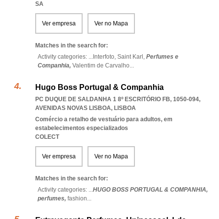
SA
Ver empresa
Ver no Mapa
Matches in the search for:
Activity categories: ...
Interfoto,
Saint Karl,
Perfumes e
Companhia,
Valentim de Carvalho
...
Hugo Boss Portugal & Companhia
PC DUQUE DE SALDANHA 1 8º ESCRITÓRIO FB, 1050-094
,
AVENIDAS NOVAS LISBOA
,
LISBOA
Comércio a retalho de vestuário para adultos, em
estabelecimentos especializados
COLECT
Ver empresa
Ver no Mapa
Matches in the search for:
Activity categories: ...
HUGO BOSS PORTUGAL & COMPANHIA,
perfumes,
fashion
...