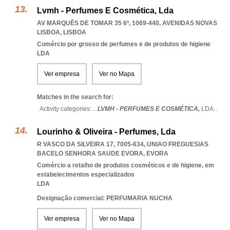
Lvmh - Perfumes E Cosmética, Lda
AV MARQUÊS DE TOMAR 35 6º, 1069-440
,
AVENIDAS NOVAS
LISBOA
,
LISBOA
Comércio por grosso de perfumes e de produtos de higiene
LDA
Ver empresa
Ver no Mapa
Matches in the search for:
Activity categories: ...
LVMH - PERFUMES E COSMÉTICA,
LDA
...
Lourinho & Oliveira - Perfumes, Lda
R VASCO DA SILVEIRA 17, 7005-634
,
UNIAO FREGUESIAS
BACELO SENHORA SAUDE EVORA
,
EVORA
Comércio a retalho de produtos cosméticos e de higiene, em
estabelecimentos especializados
LDA
Designação comercial: PERFUMARIA NUCHA
Ver empresa
Ver no Mapa