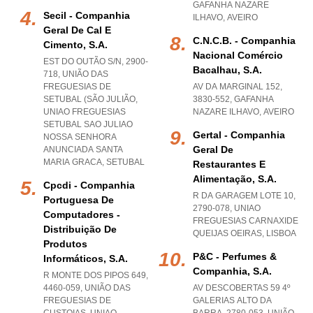
GAFANHA NAZARE
Secil - Companhia
ILHAVO
,
AVEIRO
Geral De Cal E
C.n.c.b. - Companhia
Cimento, S.a.
Nacional Comércio
EST DO OUTÃO S/N, 2900-
Bacalhau, S.a.
718, UNIÃO DAS
FREGUESIAS DE
AV DA MARGINAL 152,
SETUBAL (SÃO JULIÃO
,
3830-552
,
GAFANHA
UNIAO FREGUESIAS
NAZARE ILHAVO
,
AVEIRO
SETUBAL SAO JULIAO
Gertal - Companhia
NOSSA SENHORA
Geral De
ANUNCIADA SANTA
MARIA GRACA
,
SETUBAL
Restaurantes E
Alimentação, S.a.
Cpcdi - Companhia
R DA GARAGEM LOTE 10,
Portuguesa De
2790-078
,
UNIAO
Computadores -
FREGUESIAS CARNAXIDE
Distribuição De
QUEIJAS OEIRAS
,
LISBOA
Produtos
P&c - Perfumes &
Informáticos, S.a.
Companhia, S.a.
R MONTE DOS PIPOS 649,
4460-059, UNIÃO DAS
AV DESCOBERTAS 59 4º
FREGUESIAS DE
GALERIAS ALTO DA