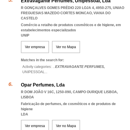
Extravagante Perfumes, Unipessoal, Lda
R GONÇALVES GOMES PRÉDIO 220 LOJA 4, 4950-275
,
UNIAO
FREGUESIAS MAZEDO CORTES MONCAO
,
VIANA DO
CASTELO
Comércio a retalho de produtos cosméticos e de higiene, em
estabelecimentos especializados
UNIP
Ver empresa
Ver no Mapa
Matches in the search for:
Activity categories: ...
EXTRAVAGANTE PERFUMES,
UNIPESSOAL
...
Opar Perfumes, Lda
R DOM JOÃO V 16C, 1250-090
,
CAMPO OURIQUE LISBOA
,
LISBOA
Fabricação de perfumes, de cosméticos e de produtos de
higiene
LDA
Ver empresa
Ver no Mapa