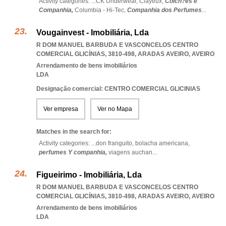
Activity categories: ...
CK Underwear,
Clayeux,
Colch?es e
Companhia,
Columbia - Hi-Tec,
Companhia dos Perfumes
...
Vougainvest - Imobiliária, Lda
R DOM MANUEL BARBUDA E VASCONCELOS CENTRO
COMERCIAL GLICÍNIAS, 3810-498
,
ARADAS AVEIRO
,
AVEIRO
Arrendamento de bens imobiliários
LDA
Designação comercial: CENTRO COMERCIAL GLICINIAS
Ver empresa
Ver no Mapa
Matches in the search for:
Activity categories: ...
don franguito,
bolacha americana,
perfumes Y companhia,
viagens auchan
...
Figueirimo - Imobiliária, Lda
R DOM MANUEL BARBUDA E VASCONCELOS CENTRO
COMERCIAL GLICÍNIAS, 3810-498
,
ARADAS AVEIRO
,
AVEIRO
Arrendamento de bens imobiliários
LDA