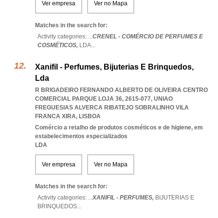
Ver empresa
Ver no Mapa
Matches in the search for:
Activity categories: ...
CRENEL - COMÉRCIO DE PERFUMES E
COSMÉTICOS,
LDA
...
Xanifil - Perfumes, Bijuterias E Brinquedos,
Lda
R BRIGADEIRO FERNANDO ALBERTO DE OLIVEIRA CENTRO
COMERCIAL PARQUE LOJA 36, 2615-077
,
UNIAO
FREGUESIAS ALVERCA RIBATEJO SOBRALINHO VILA
FRANCA XIRA
,
LISBOA
Comércio a retalho de produtos cosméticos e de higiene, em
estabelecimentos especializados
LDA
Ver empresa
Ver no Mapa
Matches in the search for:
Activity categories: ...
XANIFIL - PERFUMES,
BIJUTERIAS E
BRINQUEDOS
...