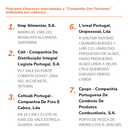
Principais Empresas relacionadas a "Companhia Dos Perfumes "
ordenados por cobrança
Itmp Alimentar, S.a.
L'oreal Portugal,
Unipessoal, Lda
MARRUJO, 2380-220
,
BUGALHOS ALCANENA
,
R DOUTOR ANTÓNIO
SANTAREM
LOUREIRO BORGES 7,
1495-131, UNIÃO DAS
Cdil - Companhia De
FREGUESIAS DE ALGES
,
Distribuição Integral
UNIAO FREGUESIAS
Logista Portugal, S.a.
ALGES LINDA A VELHA
CRUZ QUEBRADA
PCT VALE DA FONTE
DAFUNDO OEIRAS
,
COBERTA 153/167, 2894-
LISBOA
002
,
ALCOCHETE
,
SETUBAL
Cpcpc - Companhia
Portuguesa De
Coficab Portugal -
Comércio De
Companhia De Fios E
Produtos
Cabos, Lda
Combustíveis, S.a.
EN 18-1 KM 2.5 LOTE 46,
6300-230
,
VALE ESTRELA
PORTO DE PESCA DE
GUARDA
,
GUARDA
AVEIRO LOTE B, 3830-565
,