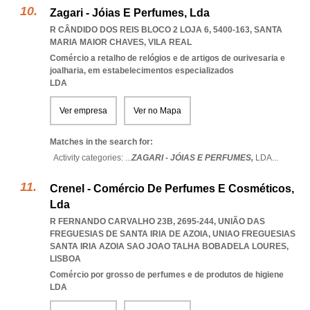
Zagari - Jóias E Perfumes, Lda
R CÂNDIDO DOS REIS BLOCO 2 LOJA 6, 5400-163
,
SANTA
MARIA MAIOR CHAVES
,
VILA REAL
Comércio a retalho de relógios e de artigos de ourivesaria e
joalharia, em estabelecimentos especializados
LDA
Ver empresa
Ver no Mapa
Matches in the search for:
Activity categories: ...
ZAGARI - JÓIAS E PERFUMES,
LDA
...
Crenel - Comércio De Perfumes E Cosméticos,
Lda
R FERNANDO CARVALHO 23B, 2695-244, UNIÃO DAS
FREGUESIAS DE SANTA IRIA DE AZOIA
,
UNIAO FREGUESIAS
SANTA IRIA AZOIA SAO JOAO TALHA BOBADELA LOURES
,
LISBOA
Comércio por grosso de perfumes e de produtos de higiene
LDA