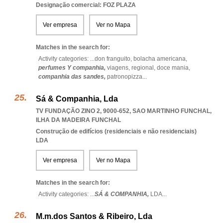
Designação comercial: FOZ PLAZA
Ver empresa
Ver no Mapa
Matches in the search for:
Activity categories: ...
don franguito,
bolacha americana,
perfumes Y companhia,
viagens,
regional,
doce mania,
companhia das sandes,
patronopizza
...
Sá & Companhia, Lda
TV FUNDAÇÃO ZINO 2, 9000-652
,
SAO MARTINHO FUNCHAL
,
ILHA DA MADEIRA FUNCHAL
Construção de edifícios (residenciais e não residenciais)
LDA
Ver empresa
Ver no Mapa
Matches in the search for:
Activity categories: ...
SÁ & COMPANHIA,
LDA
...
M.m.dos Santos & Ribeiro, Lda