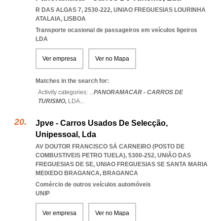
R DAS ALGAS 7, 2530-222
,
UNIAO FREGUESIAS LOURINHA
ATALAIA
,
LISBOA
Transporte ocasional de passageiros em veículos ligeiros
LDA
Ver empresa
Ver no Mapa
Matches in the search for:
Activity categories: ...
PANORAMACAR - CARROS DE
TURISMO,
LDA
...
Jpve - Carros Usados De Selecção,
Unipessoal, Lda
AV DOUTOR FRANCISCO SÁ CARNEIRO (POSTO DE
COMBUSTIVEIS PETRO TUELA), 5300-252, UNIÃO DAS
FREGUESIAS DE SE
,
UNIAO FREGUESIAS SE SANTA MARIA
MEIXEDO BRAGANCA
,
BRAGANCA
Comércio de outros veículos automóveis
UNIP
Ver empresa
Ver no Mapa