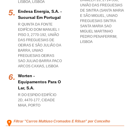
DAIMLER 20, 2714-530,
LISBOA
,
LISBOA
UNIÃO DAS FREGUESIAS
DE SINTRA (SANTA MARIA
Endesa Energia, S.a. -
E SÃO MIGUEL
,
UNIAO
Sucursal Em Portugal
FREGUESIAS SINTRA
R QUINTA DA FONTE
SANTA MARIA SAO
EDIFÍCIO DOM MANUEL I
MIGUEL MARTINHO
PISO 3, 2770-192, UNIÃO
PEDRO PENAFERRIM
,
DAS FREGUESIAS DE
LISBOA
OEIRAS E SÃO JULIÃO DA
BARRA
,
UNIAO
FREGUESIAS OEIRAS
SAO JULIAO BARRA PACO
ARCOS CAXIAS
,
LISBOA
Worten -
Equipamentos Para O
Lar, S.a.
R DO ESPIDO EDIFÍCIO
2D, 4470-177
,
CIDADE
MAIA
,
PORTO
Filtrar "Carros Multiuso Cromados E Rilsan" por Concelho