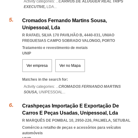
Activity categories: ...
CARROS DE ALUGUER REAL TRIPS
EXECUTIVE,
LDA
...
Cromados Fernando Martins Sousa,
Unipessoal, Lda
R RAFAEL SILVA 170 PAVILHÃO B, 4440-031
,
UNIAO
FREGUESIAS CAMPO SOBRADO VALONGO
,
PORTO
Tratamento e revestimento de metais
UNIP
Ver empresa
Ver no Mapa
Matches in the search for:
Activity categories: ...
CROMADOS FERNANDO MARTINS
SOUSA,
UNIPESSOAL
...
Crashpeças Importação E Exportação De
Carros E Peças Usadas, Unipessoal, Lda
R MARQUÊS DE POMBAL 10, 2950-226
,
PALMELA
,
SETUBAL
Comércio a retalho de peças e acessórios para veículos
automóveis