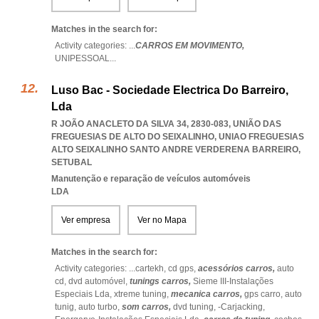
Matches in the search for:
Activity categories: ...
CARROS EM MOVIMENTO,
UNIPESSOAL
...
Luso Bac - Sociedade Electrica Do Barreiro,
Lda
R JOÃO ANACLETO DA SILVA 34, 2830-083, UNIÃO DAS
FREGUESIAS DE ALTO DO SEIXALINHO
,
UNIAO FREGUESIAS
ALTO SEIXALINHO SANTO ANDRE VERDERENA BARREIRO
,
SETUBAL
Manutenção e reparação de veículos automóveis
LDA
Ver empresa
Ver no Mapa
Matches in the search for:
Activity categories: ...
cartekh,
cd gps,
acessórios carros,
auto
cd,
dvd automóvel,
tunings carros,
Sieme III-Instalações
Especiais Lda,
xtreme tuning,
mecanica carros,
gps carro,
auto
tunig,
auto turbo,
som carros,
dvd tuning,
-Carjacking,