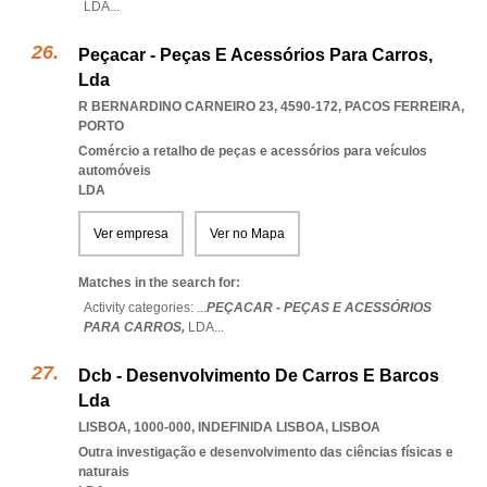
LDA
...
Peçacar - Peças E Acessórios Para Carros,
Lda
R BERNARDINO CARNEIRO 23, 4590-172
,
PACOS FERREIRA
,
PORTO
Comércio a retalho de peças e acessórios para veículos
automóveis
LDA
Ver empresa
Ver no Mapa
Matches in the search for:
Activity categories: ...
PEÇACAR - PEÇAS E ACESSÓRIOS
PARA CARROS,
LDA
...
Dcb - Desenvolvimento De Carros E Barcos
Lda
LISBOA, 1000-000
,
INDEFINIDA LISBOA
,
LISBOA
Outra investigação e desenvolvimento das ciências físicas e
naturais