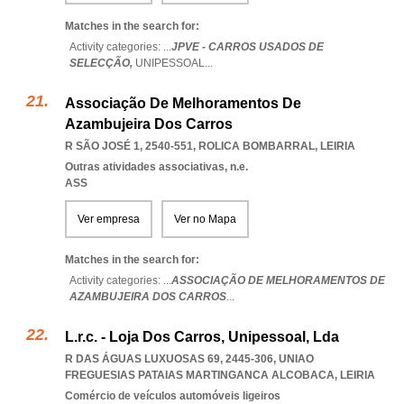
Matches in the search for:
Activity categories: ...
JPVE - CARROS USADOS DE
SELECÇÃO,
UNIPESSOAL
...
Associação De Melhoramentos De
Azambujeira Dos Carros
R SÃO JOSÉ 1, 2540-551
,
ROLICA BOMBARRAL
,
LEIRIA
Outras atividades associativas, n.e.
ASS
Ver empresa
Ver no Mapa
Matches in the search for:
Activity categories: ...
ASSOCIAÇÃO DE MELHORAMENTOS DE
AZAMBUJEIRA DOS CARROS
...
L.r.c. - Loja Dos Carros, Unipessoal, Lda
R DAS ÁGUAS LUXUOSAS 69, 2445-306
,
UNIAO
FREGUESIAS PATAIAS MARTINGANCA ALCOBACA
,
LEIRIA
Comércio de veículos automóveis ligeiros