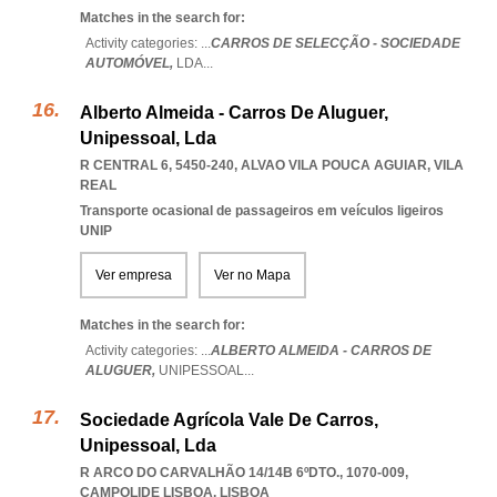
Matches in the search for:
Activity categories: ...
CARROS DE SELECÇÃO - SOCIEDADE
AUTOMÓVEL,
LDA
...
Alberto Almeida - Carros De Aluguer,
Unipessoal, Lda
R CENTRAL 6, 5450-240
,
ALVAO VILA POUCA AGUIAR
,
VILA
REAL
Transporte ocasional de passageiros em veículos ligeiros
UNIP
Ver empresa
Ver no Mapa
Matches in the search for:
Activity categories: ...
ALBERTO ALMEIDA - CARROS DE
ALUGUER,
UNIPESSOAL
...
Sociedade Agrícola Vale De Carros,
Unipessoal, Lda
R ARCO DO CARVALHÃO 14/14B 6ºDTO., 1070-009
,
CAMPOLIDE LISBOA
,
LISBOA