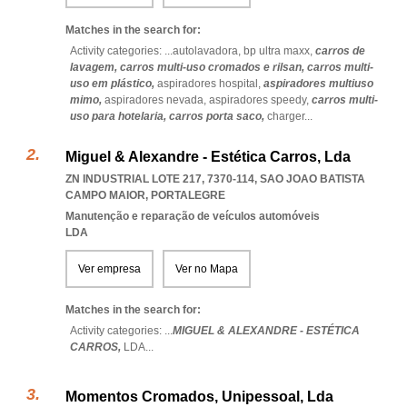
Matches in the search for:
Activity categories: ...
autolavadora,
bp ultra maxx,
carros de
lavagem,
carros multi-uso cromados e rilsan,
carros multi-
uso em plástico,
aspiradores hospital,
aspiradores multiuso
mimo,
aspiradores nevada,
aspiradores speedy,
carros multi-
uso para hotelaria,
carros porta saco,
charger
...
Miguel & Alexandre - Estética Carros, Lda
ZN INDUSTRIAL LOTE 217, 7370-114
,
SAO JOAO BATISTA
CAMPO MAIOR
,
PORTALEGRE
Manutenção e reparação de veículos automóveis
LDA
Ver empresa
Ver no Mapa
Matches in the search for:
Activity categories: ...
MIGUEL & ALEXANDRE - ESTÉTICA
CARROS,
LDA
...
Momentos Cromados, Unipessoal, Lda