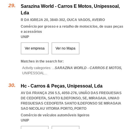
Sarazina World - Carros E Motos, Unipessoal,
Lda
R DA IGREJA 20, 3840-302
,
OUCA VAGOS
,
AVEIRO
Comércio por grosso e a retalho de motociclos, de suas peças
e acessórios
UNIP
Ver empresa
Ver no Mapa
Matches in the search for:
Activity categories: ...
SARAZINA WORLD - CARROS E MOTOS,
UNIPESSOAL
...
Hc - Carros & Peças, Unipessoal, Lda
AV DA FRANÇA 256 5.5, 4050-276, UNIÃO DAS FREGUESIAS
DE CEDOFEITA, SANTO ILDEFONSO, SE, MIRAGAIA
,
UNIAO
FREGUESIAS CEDOFEITA SANTO ILDEFONSO SE MIRAGAIA
SAO NICOLAU VITORIA PORTO
,
PORTO
Comércio de veículos automóveis ligeiros
UNIP