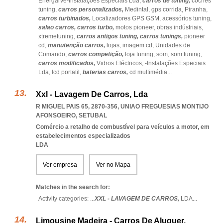
Energarve-Instalações Especiais Lda,
carros de tuning,
coches
tuning,
carros personalizados,
Medintal,
gps corrida,
Piranha,
carros turbinados,
Localizadores GPS GSM,
acessórios tuning,
salao carros,
carros turbo,
motos pioneer,
obras indústriais,
xtremetuning,
carros antigos tuning,
carros tunings,
pioneer
cd,
manutenção carros,
lojas,
imagem cd,
Unidades de
Comando,
carros competição,
loja tuning,
som,
som tuning,
carros modificados,
Vidros Eléctricos,
-Instalações Especiais
Lda,
lcd portatil,
baterias carros,
cd multimédia
...
Xxl - Lavagem De Carros, Lda
R MIGUEL PAIS 65, 2870-356
,
UNIAO FREGUESIAS MONTIJO
AFONSOEIRO
,
SETUBAL
Comércio a retalho de combustível para veículos a motor, em
estabelecimentos especializados
LDA
Ver empresa
Ver no Mapa
Matches in the search for:
Activity categories: ...
XXL - LAVAGEM DE CARROS,
LDA
...
Limousine Madeira - Carros De Aluguer,