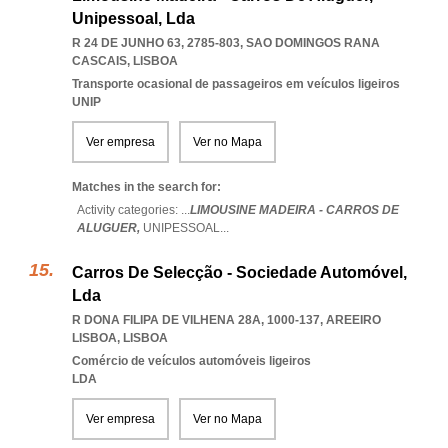
Unipessoal, Lda
R 24 DE JUNHO 63, 2785-803
,
SAO DOMINGOS RANA
CASCAIS
,
LISBOA
Transporte ocasional de passageiros em veículos ligeiros
UNIP
Ver empresa
Ver no Mapa
Matches in the search for:
Activity categories: ...
LIMOUSINE MADEIRA - CARROS DE
ALUGUER,
UNIPESSOAL
...
Carros De Selecção - Sociedade Automóvel,
Lda
R DONA FILIPA DE VILHENA 28A, 1000-137
,
AREEIRO
LISBOA
,
LISBOA
Comércio de veículos automóveis ligeiros
LDA
Ver empresa
Ver no Mapa