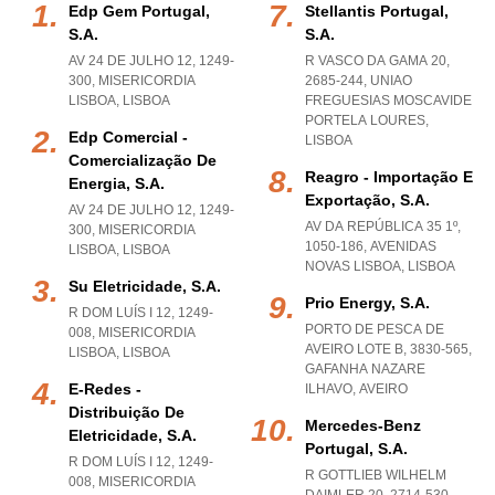
Edp Gem Portugal,
Stellantis Portugal,
S.a.
S.a.
AV 24 DE JULHO 12, 1249-
R VASCO DA GAMA 20,
300
,
MISERICORDIA
2685-244
,
UNIAO
LISBOA
,
LISBOA
FREGUESIAS MOSCAVIDE
PORTELA LOURES
,
Edp Comercial -
LISBOA
Comercialização De
Reagro - Importação E
Energia, S.a.
Exportação, S.a.
AV 24 DE JULHO 12, 1249-
AV DA REPÚBLICA 35 1º,
300
,
MISERICORDIA
1050-186
,
AVENIDAS
LISBOA
,
LISBOA
NOVAS LISBOA
,
LISBOA
Su Eletricidade, S.a.
Prio Energy, S.a.
R DOM LUÍS I 12, 1249-
PORTO DE PESCA DE
008
,
MISERICORDIA
AVEIRO LOTE B, 3830-565
,
LISBOA
,
LISBOA
GAFANHA NAZARE
E-Redes -
ILHAVO
,
AVEIRO
Distribuição De
Mercedes-Benz
Eletricidade, S.a.
Portugal, S.a.
R DOM LUÍS I 12, 1249-
R GOTTLIEB WILHELM
008
,
MISERICORDIA