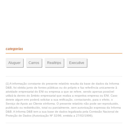
categorias
Aluguer
Carros
Realtrips
Executive
(1) A informação constante do presente relatório resulta da base de dados da Informa
D&B, foi obtida junto de fontes públicas ou do próprio e faz referência unicamente à
atividade empresarial do ENI ou empresa a que se refere, sendo apenas possível
utilizá-la dentro do âmbito empresarial que realiza a respetiva empresa ou ENI. Caso
detete algum erro poderá solicitar a sua retificação, contactando, para o efeito, o
Serviço de Apoio ao Cliente eInforma. O presente relatório não pode ser reproduzido,
publicado ou redistribuído, total ou parcialmente, sem autorização expressa da Informa
D&B. A Informa D&B tem a sua base de dados legalizada pela Comissão Nacional de
Proteção de Dados (Autorização Nº 32/96, emitida a 27/02/1996).